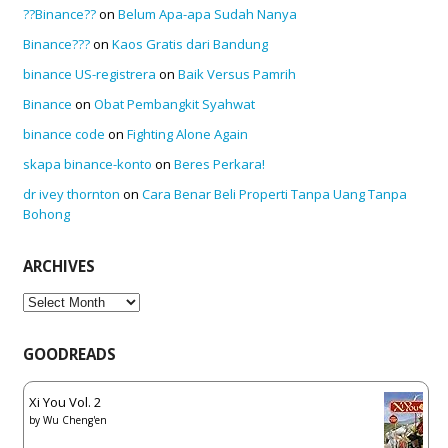
??Binance??
on
Belum Apa-apa Sudah Nanya
Binance???
on
Kaos Gratis dari Bandung
binance US-registrera
on
Baik Versus Pamrih
Binance
on
Obat Pembangkit Syahwat
binance code
on
Fighting Alone Again
skapa binance-konto
on
Beres Perkara!
dr ivey thornton
on
Cara Benar Beli Properti Tanpa Uang Tanpa
Bohong
ARCHIVES
Archives
GOODREADS
Xi You Vol. 2
by
Wu Cheng'en