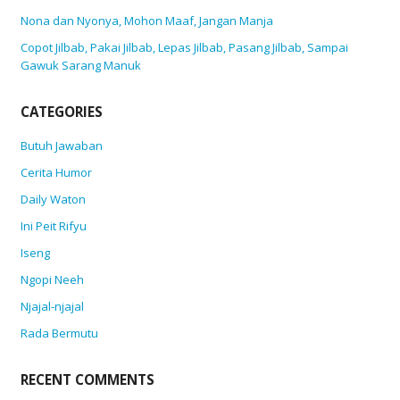
Nona dan Nyonya, Mohon Maaf, Jangan Manja
Copot Jilbab, Pakai Jilbab, Lepas Jilbab, Pasang Jilbab, Sampai
Gawuk Sarang Manuk
CATEGORIES
Butuh Jawaban
Cerita Humor
Daily Waton
Ini Peit Rifyu
Iseng
Ngopi Neeh
Njajal-njajal
Rada Bermutu
RECENT COMMENTS