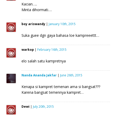
Kacian…..
Minta dihormati….
boy ariswandy
|
January 10th, 2015
Suka guee dgn gaya bahasa loe kampreeettt…
warkop
|
February 16th, 2015
elo salah satu kampretnya
Nanda Ananda Jakfar
|
June 26th, 2015
Kenapa si kampret temenan ama si bangsat???
Karena bangsat temennya kampret…
Dewi
|
July 20th, 2015