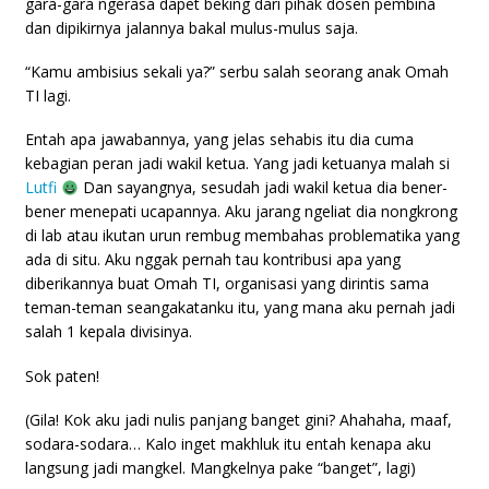
gara-gara ngerasa dapet beking dari pihak dosen pembina
dan dipikirnya jalannya bakal mulus-mulus saja.
“Kamu ambisius sekali ya?” serbu salah seorang anak Omah
TI lagi.
Entah apa jawabannya, yang jelas sehabis itu dia cuma
kebagian peran jadi wakil ketua. Yang jadi ketuanya malah si
Lutfi
Dan sayangnya, sesudah jadi wakil ketua dia bener-
bener menepati ucapannya. Aku jarang ngeliat dia nongkrong
di lab atau ikutan urun rembug membahas problematika yang
ada di situ. Aku nggak pernah tau kontribusi apa yang
diberikannya buat Omah TI, organisasi yang dirintis sama
teman-teman seangakatanku itu, yang mana aku pernah jadi
salah 1 kepala divisinya.
Sok paten!
(Gila! Kok aku jadi nulis panjang banget gini? Ahahaha, maaf,
sodara-sodara… Kalo inget makhluk itu entah kenapa aku
langsung jadi mangkel. Mangkelnya pake “banget”, lagi)