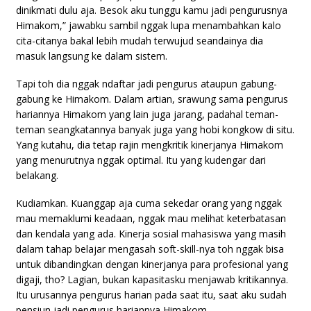
dinikmati dulu aja. Besok aku tunggu kamu jadi pengurusnya
Himakom,” jawabku sambil nggak lupa menambahkan kalo
cita-citanya bakal lebih mudah terwujud seandainya dia
masuk langsung ke dalam sistem.
Tapi toh dia nggak ndaftar jadi pengurus ataupun gabung-
gabung ke Himakom. Dalam artian, srawung sama pengurus
hariannya Himakom yang lain juga jarang, padahal teman-
teman seangkatannya banyak juga yang hobi kongkow di situ.
Yang kutahu, dia tetap rajin mengkritik kinerjanya Himakom
yang menurutnya nggak optimal. Itu yang kudengar dari
belakang.
Kudiamkan. Kuanggap aja cuma sekedar orang yang nggak
mau memaklumi keadaan, nggak mau melihat keterbatasan
dan kendala yang ada. Kinerja sosial mahasiswa yang masih
dalam tahap belajar mengasah soft-skill-nya toh nggak bisa
untuk dibandingkan dengan kinerjanya para profesional yang
digaji, tho? Lagian, bukan kapasitasku menjawab kritikannya.
Itu urusannya pengurus harian pada saat itu, saat aku sudah
pensiun jadi pengurus hariannya Himakom.