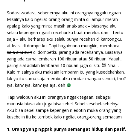
Sodara-sodara, sebenernya aku ini orangnya nggak tegaan.
Misalnya kalo ngeliat orang-orang minta di lampur merah –
apalagi kalo yang minta masih anak-anak – biasanya aku
selalu kepengen ngasih recehanku buat mereka, dan – tentu
saja – aku berharap aku selalu punya recehan di kantongku,
at least di dompetku. Tapi bagaimana mungkin,
membaca
saja aku sulit
di dompetku jarang ada recehannya. Biasanya
yang ada cuma lembaran 100 ribuan atau 50 ribuan. Yaaah,
paling sial adalah lembaran 10 ribuan juga di situ 😈 Nha…
Kalo misalnya aku maksain lembaran itu yang kusedekahkan,
lak yo itu sama saja membuatku modar mangap sendiri, tho?
Iya, kan? Iya, kan? Iya aja, deh
Tapi walopun aku ini orangnya nggak tegaan, sebagai
manusia biasa aku juga bisa sebel. Sebel sesebel-sebelnya.
Aku bisa sebel sampe kepengen njedotin muka orang yang
kusebelin itu ke tembok kalo ngeliat orang-orang semacam:
1. Orang yang nggak punya semangat hidup dan pasif.