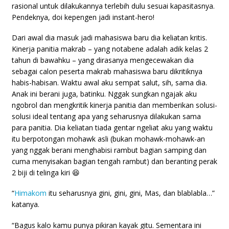
rasional untuk dilakukannya terlebih dulu sesuai kapasitasnya.
Pendeknya, doi kepengen jadi instant-hero!
Dari awal dia masuk jadi mahasiswa baru dia keliatan kritis.
Kinerja panitia makrab – yang notabene adalah adik kelas 2
tahun di bawahku – yang dirasanya mengecewakan dia
sebagai calon peserta makrab mahasiswa baru dikritiknya
habis-habisan. Waktu awal aku sempat salut, sih, sama dia.
Anak ini berani juga, batinku. Nggak sungkan ngajak aku
ngobrol dan mengkritik kinerja panitia dan memberikan solusi-
solusi ideal tentang apa yang seharusnya dilakukan sama
para panitia. Dia keliatan tiada gentar ngeliat aku yang waktu
itu berpotongan mohawk asli (bukan mohawk-mohawk-an
yang nggak berani menghabisi rambut bagian samping dan
cuma menyisakan bagian tengah rambut) dan beranting perak
2 biji di telinga kiri 😆
“
Himakom
itu seharusnya gini, gini, gini, Mas, dan blablabla…”
katanya.
“Bagus kalo kamu punya pikiran kayak gitu. Sementara ini