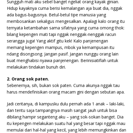
Sungguh mati aku sebel banget ngeliat orang kayak ginian.
Hidup kayaknya cuma berisi kemalangan aja buat dia, nggak
ada bagus-bagusnya. Betul-betul tipe manusia yang
membosankan sekaligus mengesalkan. Apalagi kalo orang itu
ternyata ketambahan sama sifatnya yang cuma omong thok:
bilang kepengen mati tapi nggak nenggak-nenggak racun
serangga juga! Yang aktif gitu kek! Kalo panjenengan
memang kepengen mampus, mbok ya kemampusan itu
ndang disongsong. Jangan pasif. Jangan nunggu orang lain
buat menghabisi nyawa panjenengan. Berinisiatiflah untuk
melakukan tindakan bunuh diri.
2. Orang sok paten.
Sebenernya, sih, bukan sok paten. Cuma akunya nggak tau
harus mendefinisikan orang macam gini dengan sebutan apa.
Jadi ceritanya, di kampusku dulu pernah ada 1 anak – laki-laki,
dan tentu saja tampangnya masih sangat jauh untuk bisa
dibilang hampir seganteng aku – yang sok-sokan banget. Dia
itu kepengen melakukan suatu hal yang besar tapi nggak mau
memulai dari hal-hal yang kecil, yang lebih memungkinkan dan