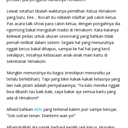
Lewat setahun tibalah waktunya pemilihan Ketua Himakom
yang baru. Eee… Bocah itu ndilalah ndaftar jadi calon ketua.
Pas acara talk-show para calon ketua, dengan pongahnya dia
ngomong bakal mengubah tradisi di Himakom. Kata-katanya
kelewat pedas untuk ukuran seseorang yang bahkan tidak
pernah terlibat dalam sistem. Segala hal yang menurutnya
nggak becus bakal dihapus, sampai ke hal-hal yang kecil
sekalipun, misalnya kebiasaan anak-anak main kartu di
sekretariat Himakom.
Mungkin menurutnya itu bagus (meskipun menurutku ya
terlalu berlebihan). Tapi yang bikin kakak-kakak kelasnya yang
lain naik pitam adalah pernyataannya, “Ya kalo mereka nggak
bisa dikasih tau baik-baik, saya bakar aja semua kartu yang
ada di Himakom!”
Alhasil bahkan
Abhi
yang terkenal kalem pun sampe berujar,
“Sok-sok’an tenan. Diantemi wae yo!”
Alhamdulillah dia nggak berhasil kepilih jadi ketua. Mungkin