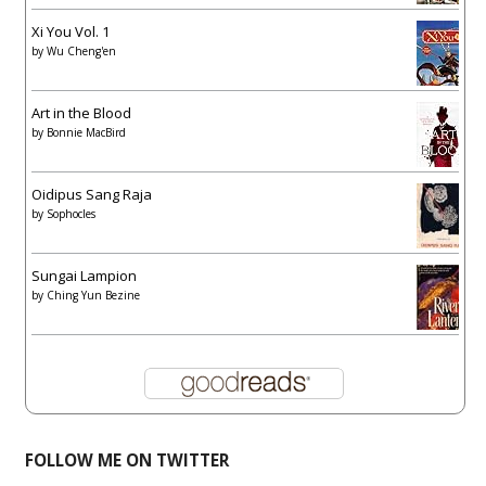
Xi You Vol. 1
by
Wu Cheng'en
Art in the Blood
by
Bonnie MacBird
Oidipus Sang Raja
by
Sophocles
Sungai Lampion
by
Ching Yun Bezine
FOLLOW ME ON TWITTER