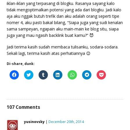
iklan-iklan yang terpasang di blogku. Rasanya sayang kalo
tidak mengoptimalkan potensi yang ada dari blogku. Jadi kalo
aja aku nggak butuh trefik dan aku adalah orang seperti tipe
nomer 4, aku pasti bakal bilang, “Siapa juga yang sudi kenalan
sama sampeyan, ngapain aku main-main ke blog situ, siapa
juga yang mau ngasih backlink buat kamu?” 😈
Jadi terima kasih sudah membaca tulisanku, sodara-sodara.
Sekali lagi, terima kasih atas perhatiannya 😉
Di-share, dunk:
Click
Click
Click
Click
Click
Click
Click
to
to
to
to
to
to
to
share
share
share
share
share
share
share
on
on
on
on
on
on
on
Facebook
Twitter
Tumblr
LinkedIn
WhatsApp
Telegram
Pocket
(Opens
(Opens
(Opens
(Opens
(Opens
(Opens
(Opens
in
in
in
in
in
in
in
new
new
new
new
new
new
new
window)
window)
window)
window)
window)
window)
window)
107
Comments
yusinovsky
|
December 20th, 2014