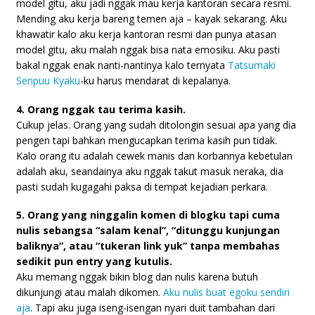
model gitu, aku jadi nggak mau kerja kantoran secara resmi.
Mending aku kerja bareng temen aja – kayak sekarang. Aku
khawatir kalo aku kerja kantoran resmi dan punya atasan
model gitu, aku malah nggak bisa nata emosiku. Aku pasti
bakal nggak enak nanti-nantinya kalo ternyata
Tatsumaki
Senpuu Kyaku
-ku harus mendarat di kepalanya.
4. Orang nggak tau terima kasih.
Cukup jelas. Orang yang sudah ditolongin sesuai apa yang dia
pengen tapi bahkan mengucapkan terima kasih pun tidak.
Kalo orang itu adalah cewek manis dan korbannya kebetulan
adalah aku, seandainya aku nggak takut masuk neraka, dia
pasti sudah kugagahi paksa di tempat kejadian perkara.
5. Orang yang ninggalin komen di blogku tapi cuma
nulis sebangsa “salam kenal”, “ditunggu kunjungan
baliknya”, atau “tukeran link yuk” tanpa membahas
sedikit pun entry yang kutulis.
Aku memang nggak bikin blog dan nulis karena butuh
dikunjungi atau malah dikomen.
Aku nulis buat egoku sendiri
aja
. Tapi aku juga iseng-isengan nyari duit tambahan dari