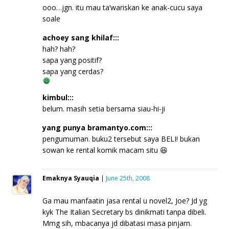
ooo…jgn. itu mau ta’wariskan ke anak-cucu saya
soale
achoey sang khilaf:::
hah? hah?
sapa yang positif?
sapa yang cerdas?
kimbul:::
belum. masih setia bersama siau-hi-ji
yang punya bramantyo.com:::
pengumuman. buku2 tersebut saya BELI! bukan
sowan ke rental komik macam situ 😆
Emaknya Syauqia
|
June 25th, 2008
Ga mau manfaatin jasa rental u novel2, Joe? Jd yg
kyk The Italian Secretary bs dinikmati tanpa dibeli.
Mmg sih, mbacanya jd dibatasi masa pinjam.