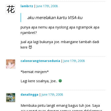
lambrtz
|
June 17th, 2008
aku merelakan kartu VISA-ku
punya apa nemu apa nyolong apa ngrampok apa
njambret?
jual aja lagi bukunya joe. mbangane tambah dadi
kere 😈
calonorangtenarsedunia
|
June 17th, 2008
*berniat minjem*
Lagi kere soalnya, Joe..
danalingga
|
June 17th, 2008
Membuka pintu langit emang bagus tuh Joe. Saya
aja sangat puas dengan semua cerpen didalamnya.