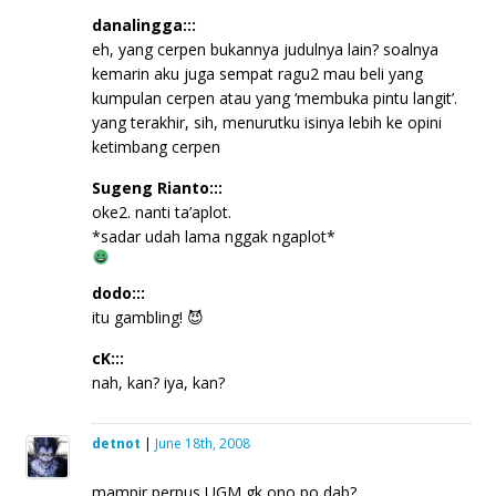
danalingga:::
eh, yang cerpen bukannya judulnya lain? soalnya
kemarin aku juga sempat ragu2 mau beli yang
kumpulan cerpen atau yang ‘membuka pintu langit’.
yang terakhir, sih, menurutku isinya lebih ke opini
ketimbang cerpen
Sugeng Rianto:::
oke2. nanti ta’aplot.
*sadar udah lama nggak ngaplot*
dodo:::
itu gambling! 😈
cK:::
nah, kan? iya, kan?
detnot
|
June 18th, 2008
mampir perpus UGM gk ono po dab?