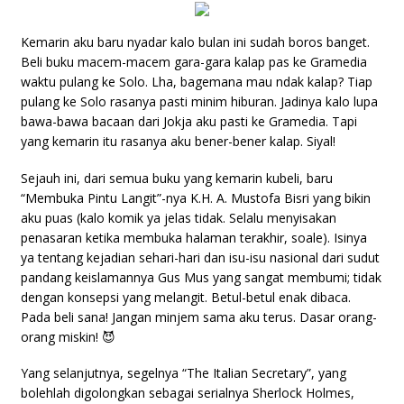
Kemarin aku baru nyadar kalo bulan ini sudah boros banget.
Beli buku macem-macem gara-gara kalap pas ke Gramedia
waktu pulang ke Solo. Lha, bagemana mau ndak kalap? Tiap
pulang ke Solo rasanya pasti minim hiburan. Jadinya kalo lupa
bawa-bawa bacaan dari Jokja aku pasti ke Gramedia. Tapi
yang kemarin itu rasanya aku bener-bener kalap. Siyal!
Sejauh ini, dari semua buku yang kemarin kubeli, baru
“Membuka Pintu Langit”-nya K.H. A. Mustofa Bisri yang bikin
aku puas (kalo komik ya jelas tidak. Selalu menyisakan
penasaran ketika membuka halaman terakhir, soale). Isinya
ya tentang kejadian sehari-hari dan isu-isu nasional dari sudut
pandang keislamannya Gus Mus yang sangat membumi; tidak
dengan konsepsi yang melangit. Betul-betul enak dibaca.
Pada beli sana! Jangan minjem sama aku terus. Dasar orang-
orang miskin! 😈
Yang selanjutnya, segelnya “The Italian Secretary”, yang
bolehlah digolongkan sebagai serialnya Sherlock Holmes,