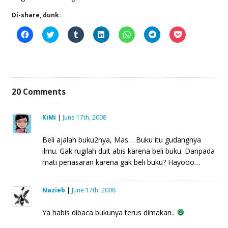
Di-share, dunk:
Click
Click
Click
Click
Click
Click
Click
to
to
to
to
to
to
to
share
share
share
share
share
share
share
on
on
on
on
on
on
on
Facebook
Twitter
Tumblr
LinkedIn
WhatsApp
Telegram
Pocket
(Opens
(Opens
(Opens
(Opens
(Opens
(Opens
(Opens
in
in
in
in
in
in
in
new
new
new
new
new
new
new
window)
window)
window)
window)
window)
window)
window)
20
Comments
KiMi
|
June 17th, 2008
Beli ajalah buku2nya, Mas… Buku itu gudangnya
ilmu. Gak rugilah duit abis karena beli buku. Daripada
mati penasaran karena gak beli buku? Hayooo…
Nazieb
|
June 17th, 2008
Ya habis dibaca bukunya terus dimakan..