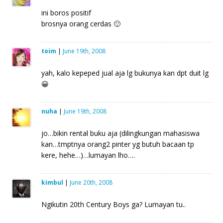
ini boros positif
brosnya orang cerdas 🙂
toim
|
June 19th, 2008
yah, kalo kepeped jual aja lg bukunya kan dpt duit lg
😀
nuha
|
June 19th, 2008
jo…bikin rental buku aja (dilingkungan mahasiswa
kan…tmptnya orang2 pinter yg butuh bacaan tp
kere, hehe…)…lumayan lho….
kimbul
|
June 20th, 2008
Ngikutin 20th Century Boys ga? Lumayan tu..