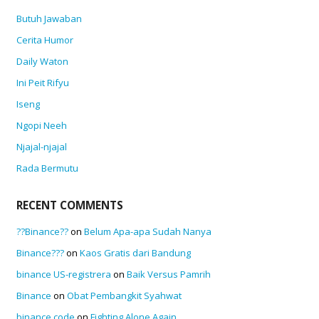
Butuh Jawaban
Cerita Humor
Daily Waton
Ini Peit Rifyu
Iseng
Ngopi Neeh
Njajal-njajal
Rada Bermutu
RECENT COMMENTS
??Binance??
on
Belum Apa-apa Sudah Nanya
Binance???
on
Kaos Gratis dari Bandung
binance US-registrera
on
Baik Versus Pamrih
Binance
on
Obat Pembangkit Syahwat
binance code
on
Fighting Alone Again