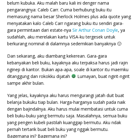
belum kubuka. Aku malah baru kali ini denger nama
pengarangnya: Caleb Carr. Cuma berhubung buku itu
memasung nama besar Sherlock Holmes plus ada quote yang
menyatakan kalo Caleb Carr ngarang buku itu sendiri gara-
gara permintaan dari estate-nya
Sir Arthur Conan Doyle
, ya
sudahlah, aku merelakan kartu VISA-ku tergesek untuk
berkurang nominal di dalamnya sedemikian banyaknya 🙁
Dan sekarang, aku diambang kekerean. Gara-gara
kebanyakan beli buku, kayaknya aku terpaksa harus jadi rajin
nginep di kantor. Bukan apa-apa, soale di kantor itu maemku
ditanggung dan rokokku dijatah
Lumayan, buat ngirit-ngirit
sampe akhir bulan.
Yang jelas, kayaknya aku harus mengurangi jatah duit buat
belanja bukuku tiap bulan. Harga-harganya sudah pada naik
dengan bajindalnya. Aku harus mulai membatasi untuk cuma
beli buku-buku yang bermutu saja. Masalahnya, semua buku
yang pengen kubeli pastilah kuanggap bermutu. Aku ndak
pernah tertarik buat beli buku yang nggak bermutu.
Bagemana ini? Bagemana ini?