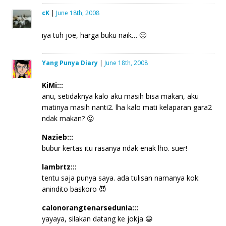
cK
|
June 18th, 2008
iya tuh joe, harga buku naik… 🙁
Yang Punya Diary
|
June 18th, 2008
KiMi:::
anu, setidaknya kalo aku masih bisa makan, aku
matinya masih nanti2. lha kalo mati kelaparan gara2
ndak makan? 😛
Nazieb:::
bubur kertas itu rasanya ndak enak lho. suer!
lambrtz:::
tentu saja punya saya. ada tulisan namanya kok:
anindito baskoro 😈
calonorangtenarsedunia:::
yayaya, silakan datang ke jokja 😀