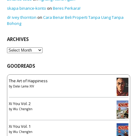
skapa binance-konto
on
Beres Perkara!
dr ivey thornton
on
Cara Benar Beli Properti Tanpa Uang Tanpa
Bohong
ARCHIVES
Archives
GOODREADS
The Art of Happiness
by
Dalai Lama XIV
Xi You Vol. 2
by
Wu Cheng'en
Xi You Vol. 1
by
Wu Cheng'en