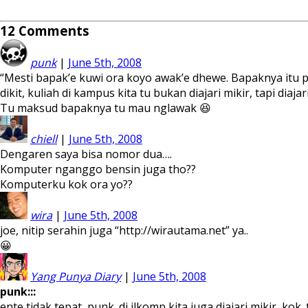
share
share
share
share
share
share
share
on
on
on
on
on
on
on
Facebook
Twitter
Tumblr
LinkedIn
WhatsApp
Telegram
Pocket
12
Comments
(Opens
(Opens
(Opens
(Opens
(Opens
(Opens
(Opens
in
in
in
in
in
in
in
new
new
new
new
new
new
new
window)
window)
window)
window)
window)
window)
window)
punk
|
June 5th, 2008
“Mesti bapak’e kuwi ora koyo awak’e dhewe. Bapaknya itu pas
dikit, kuliah di kampus kita tu bukan diajari mikir, tapi diaj
Tu maksud bapaknya tu mau nglawak 😆
chiell
|
June 5th, 2008
Dengaren saya bisa nomor dua….
Komputer nganggo bensin juga tho??
Komputerku kok ora yo??
wira
|
June 5th, 2008
joe, nitip serahin juga “http://wirautama.net” ya..
😀
Yang Punya Diary
|
June 5th, 2008
punk:::
ente tidak tepat, punk. di ilkomp kita juga diajari mikir, kok