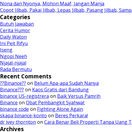
Nona dan Nyonya, Mohon Maaf, Jangan Manja
Copot Jilbab, Pakai Jilbab, Lepas Jilbab, Pasang Jilbab, S
Categories
Butuh Jawaban
Cerita Humor
Daily Waton
Ini Peit Rifyu
Iseng
Ngopi Neeh
Njajal-njajal
Rada Bermutu
Recent Comments
??Binance??
on
Belum Apa-apa Sudah Nanya
Binance???
on
Kaos Gratis dari Bandung
binance US-registrera
on
Baik Versus Pamrih
Binance
on
Obat Pembangkit Syahwat
binance code
on
Fighting Alone Again
skapa binance-konto
on
Beres Perkara!
dr ivey thornton
on
Cara Benar Beli Properti Tanpa Uang
Archives