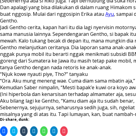
(Sebenernya ada si Riko juga. Tapi berhubung dia suka norak
Dan apalagi yang bisa dilakukan di dalam ruang Himakom s
buat nggosip. Mulai dari nggosipin Erika atau
Ayu
, sampai 
Gentho.
Jadi Gentho cerita, kapan hari itu dia lagi nyervisin moto
sama manusia lainnya. Sependengaran Gentho, si bapak itu
mewah. Kalo tukang becak di depan itu, mana mungkin dia n
Gentho melanjutkan ceritanya. Dia laporan sama anak-anak 
nggak punya mobil itu berarti nggak menikmati subsidi BB
goreng dari Sumatera ke Jawa itu masih tetap pake mobil, m
tanya Gentho dengan nada retoris ke anak-anak.
“Njuk kowe nyauti piye, Tho?” tanyaku
“Ora. Aku mung meneng wae. Cuma diam sama mbatin aja,”
Kemudian Saber nimpalin, “Mesti bapak’e kuwi ora koyo awak’
(Ini hiperbola dan kenarsisan terhadap almamater aja, ses
Aku bilang lagi ke Gentho, “Kamu diam aja itu sudah benar, 
Sebenernya, sejujurnya, seharusnya sedih juga, sih, nge
misalnya yang di atas itu. Tapi lumayan, kan, buat nambah-n
Di-share, dunk:
Click
Click
Click
Click
Click
Click
Click
to
to
to
to
to
to
to