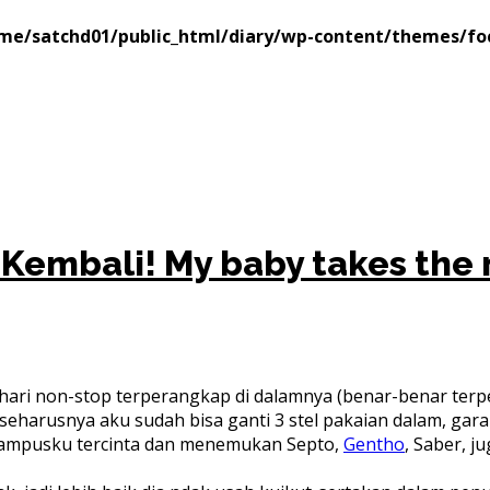
me/satchd01/public_html/diary/wp-content/themes/fo
i Kembali!
My baby takes the 
 2 hari non-stop terperangkap di dalamnya (benar-benar terp
u seharusnya aku sudah bisa ganti 3 stel pakaian dalam, g
 kampusku tercinta dan menemukan Septo,
Gentho
, Saber, 