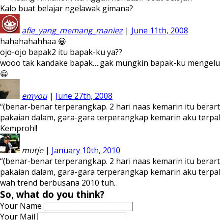
Kalo buat belajar ngelawak gimana?
afie_yang_memang_maniez
|
June 11th, 2008
hahahahahhaa 😀
ojo-ojo bapak2 itu bapak-ku ya??
wooo tak kandake bapak….gak mungkin bapak-ku mengelu
😀
emyou
|
June 27th, 2008
“(benar-benar terperangkap. 2 hari naas kemarin itu berart
pakaian dalam, gara-gara terperangkap kemarin aku terpak
Kemproh!!
mutje
|
January 10th, 2010
“(benar-benar terperangkap. 2 hari naas kemarin itu berart
pakaian dalam, gara-gara terperangkap kemarin aku terpak
wah trend berbusana 2010 tuh..
So, what do you think?
Your Name
Your Mail