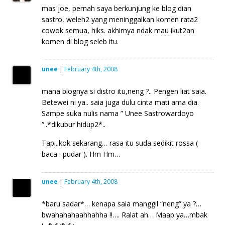
mas joe, pernah saya berkunjung ke blog dian
sastro, weleh2 yang meninggalkan komen rata2
cowok semua, hiks. akhirnya ndak mau ikut2an
komen di blog seleb itu.
unee
|
February 4th, 2008
mana blognya si distro itu,neng ?.. Pengen liat saia.
Betewei ni ya.. saia juga dulu cinta mati ama dia.
Sampe suka nulis nama ” Unee Sastrowardoyo
“..*dikubur hidup2*..
Tapi..kok sekarang… rasa itu suda sedikit rossa (
baca : pudar ). Hm Hm…
unee
|
February 4th, 2008
*baru sadar*… kenapa saia manggil “neng” ya ?…
bwahahahaahhahha !!…. Ralat ah… Maap ya…mbak