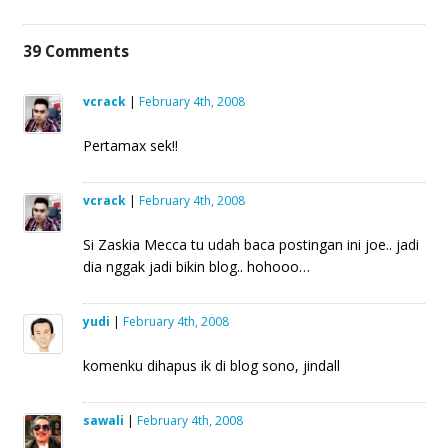
(Opens
(Opens
(Opens
(Opens
(Opens
(Opens
(Opens
in
in
in
in
in
in
in
new
new
new
new
new
new
new
window)
window)
window)
window)
window)
window)
window)
39
Comments
vcrack
|
February 4th, 2008
Pertamax sek!!
vcrack
|
February 4th, 2008
Si Zaskia Mecca tu udah baca postingan ini joe.. jadi
dia nggak jadi bikin blog.. hohooo…
yudi
|
February 4th, 2008
komenku dihapus ik di blog sono, jindall
sawali
|
February 4th, 2008