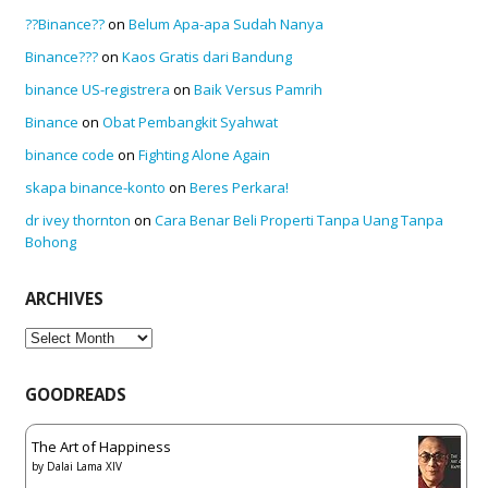
??Binance??
on
Belum Apa-apa Sudah Nanya
Binance???
on
Kaos Gratis dari Bandung
binance US-registrera
on
Baik Versus Pamrih
Binance
on
Obat Pembangkit Syahwat
binance code
on
Fighting Alone Again
skapa binance-konto
on
Beres Perkara!
dr ivey thornton
on
Cara Benar Beli Properti Tanpa Uang Tanpa
Bohong
ARCHIVES
Archives
GOODREADS
The Art of Happiness
by
Dalai Lama XIV