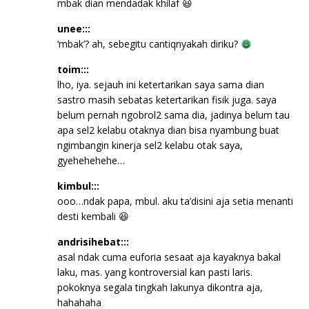
mbak dian mendadak khilaf 😆
unee:::
‘mbak’? ah, sebegitu cantiqnyakah diriku?
toim:::
lho, iya. sejauh ini ketertarikan saya sama dian
sastro masih sebatas ketertarikan fisik juga. saya
belum pernah ngobrol2 sama dia, jadinya belum tau
apa sel2 kelabu otaknya dian bisa nyambung buat
ngimbangin kinerja sel2 kelabu otak saya,
gyehehehehe…
kimbul:::
ooo…ndak papa, mbul. aku ta’disini aja setia menanti
desti kembali 😆
andrisihebat:::
asal ndak cuma euforia sesaat aja kayaknya bakal
laku, mas. yang kontroversial kan pasti laris.
pokoknya segala tingkah lakunya dikontra aja,
hahahaha