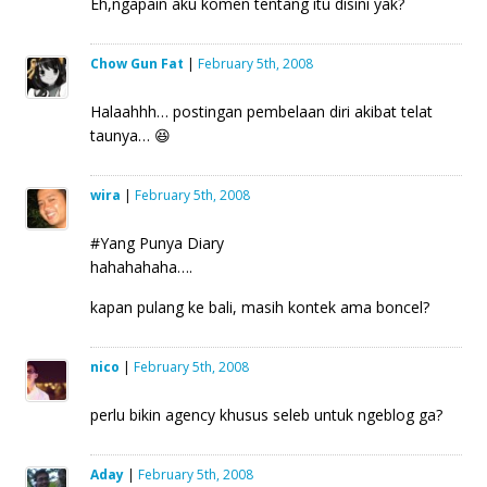
Eh,ngapain aku komen tentang itu disini yak?
Chow Gun Fat
|
February 5th, 2008
Halaahhh… postingan pembelaan diri akibat telat
taunya… 😆
wira
|
February 5th, 2008
#Yang Punya Diary
hahahahaha….
kapan pulang ke bali, masih kontek ama boncel?
nico
|
February 5th, 2008
perlu bikin agency khusus seleb untuk ngeblog ga?
Aday
|
February 5th, 2008