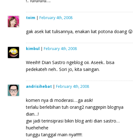
!.. fufufufu….
toim
|
February 4th, 2008
gak asek liat tulisannya, enakan liat potona doang 😛
kimbul
|
February 4th, 2008
Weeih!! Dian Sastro ngeblog oii. Aseek.. bisa
pedekateh neh.. Sori jo, kita saingan.
andrisihebat
|
February 4th, 2008
komen nya di moderasi….ga asik!
terlalu berlebihan tuh orang2 nanggepin blognya
dian…!
gw jadi terinsiprasi bikin blog anti dian sastro…
huehehehe
tunggu tanggal main nya!!!!!!: