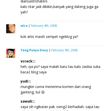
diansastrohaters
kalo ntar jadi dibikin,banyak yang dateng juga ga
yah?
wira
|
February 4th, 2008
kok artis masih sempet ngeblog ya?
Yang Punya Diary
|
February 4th, 2008
vcrack:::
heh, iya po? saya malah baru tau kalo zaskia suka
baca2 blog saya
yudi:::
mungkin cuma menerima komen dari orang
ganteng, kul 😛
sawali:::
saya sih ngikutan pak. iseng2 berhadiah. sapa tau