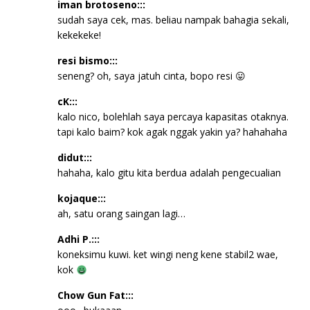
iman brotoseno:::
sudah saya cek, mas. beliau nampak bahagia sekali,
kekekeke!
resi bismo:::
seneng? oh, saya jatuh cinta, bopo resi 😛
cK:::
kalo nico, bolehlah saya percaya kapasitas otaknya.
tapi kalo baim? kok agak nggak yakin ya? hahahaha
didut:::
hahaha, kalo gitu kita berdua adalah pengecualian
kojaque:::
ah, satu orang saingan lagi…
Adhi P.:::
koneksimu kuwi. ket wingi neng kene stabil2 wae,
kok
Chow Gun Fat:::