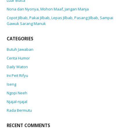
Luar Biasa
Nona dan Nyonya, Mohon Maaf, Jangan Manja
Copot Jilbab, Pakai Jilbab, Lepas Jilbab, Pasang Jilbab, Sampai
Gawuk Sarang Manuk
CATEGORIES
Butuh Jawaban
Cerita Humor
Daily Waton
Ini Peit Rifyu
Iseng
Ngopi Neeh
Njajal-njajal
Rada Bermutu
RECENT COMMENTS