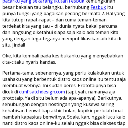
pacarku yang sekarang ikutan Fesbuk
kemungkinan
besar bakalan tau belangku, berhubung
Fesbuk
itu
punya fungsi yang bagaikan pedang bermata 2. Hal yang
kita tutupi rapat-rapat – dan cuma teman-teman
terdekat kita yang tau – di dunia nyata bakal percuma
dan langsung diketahui siapa saja kalo ada temen kita
yang dengan tega-teganya mempublikasikan aib kita di
situ. Jindal!
Oke, kita kembali pada kesibukanku yang menyebabkan
cita-citaku nyaris kandas.
Pertama-tama, sebenernya, yang perlu kulakukan untuk
usahaku yang berbentuk distro kaos online itu tentu saja
membuat webnya. Ini sudah beres. Prototaipnya bisa
dicek di
ctmf.satchdesign.com
(tapi, yah, namanya aja
prototaip. Ya di situ belum ada apa-apanya). Berikutnya,
sehubungan dengan hostingan yang kusewa sering
kehabisan benwit tiap akhir bulan, kupikir perlulah buat
nambah kapasitas benwitnya. Soale, kan, nggak lucu kalo
nanti distro kaos online-ku selalu nggak bisa diakses tiap