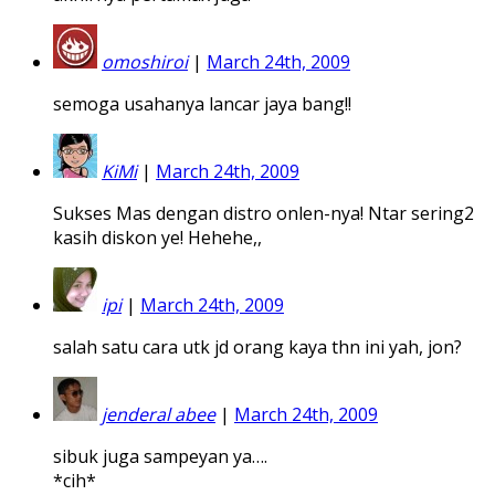
omoshiroi
|
March 24th, 2009
semoga usahanya lancar jaya bang!!
KiMi
|
March 24th, 2009
Sukses Mas dengan distro onlen-nya! Ntar sering2
kasih diskon ye! Hehehe,,
ipi
|
March 24th, 2009
salah satu cara utk jd orang kaya thn ini yah, jon?
jenderal abee
|
March 24th, 2009
sibuk juga sampeyan ya….
*cih*