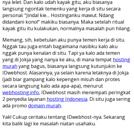
nya lelet. Dan kalo udah kayak gitu, aku biasanya
langsung ngontak temenku yang kerja di situ secara
personal. “Jindal kie… Hostinganku mawut. Ndang
didandani kono!” makiku biasanya. Maka setelah ritual
kayak gitu itu kulakukan, normalnya masalah pun hilang.
Memang, sih, kebetulan aku punya temen kerja di situ.
Nggak tau juga entah bagaimana nasibku kalo aku
nggak punya kenalan di situ. Tapi ya kalo ada temen
yang di Jokja yang nanya ke aku, di mana tempat
hosting
murah
yang bagus, biasanya langsung kutunjukin ke
IDwebhost. Alasannya, ya selain karena letaknya di Jokja
(jadi biar gampang kalo kepengen misuh dan protes
secara langsung kalo ada apa-apa), menurut
webhosting.info
, IDwebhost masih menempati peringkat
2 penyedia layanan
hosting Indonesia
. Di situ juga sering
ada promo
domain murah
.
Yak! Cukup ceritaku tentang IDwebhost-nya. Sekarang
kita balik lagi ke masalah niatan usahaku.