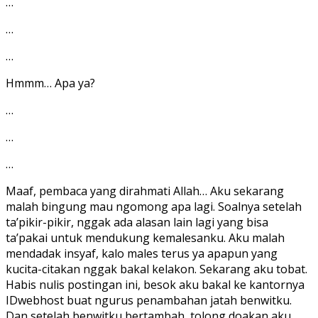
…
…
…
Hmmm… Apa ya?
…
…
…
Maaf, pembaca yang dirahmati Allah… Aku sekarang
malah bingung mau ngomong apa lagi. Soalnya setelah
ta’pikir-pikir, nggak ada alasan lain lagi yang bisa
ta’pakai untuk mendukung kemalesanku. Aku malah
mendadak insyaf, kalo males terus ya apapun yang
kucita-citakan nggak bakal kelakon. Sekarang aku tobat.
Habis nulis postingan ini, besok aku bakal ke kantornya
IDwebhost buat ngurus penambahan jatah benwitku.
Dan setelah benwitku bertambah, tolong doakan aku