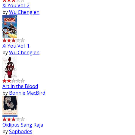
Xi You Vol. 2
by
Wu Cheng'en
Xi You Vol. 1
by
Wu Cheng'en
Art in the Blood
by
Bonnie MacBird
Oidipus Sang Raja
by
Sophocles