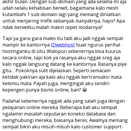
akhir bulan. Dengan sub-domain yang ada selama ini aja
udah selalu kehabisan benwit, bagaimana kalo mesti
kutambahi 1 sub-domain lagi yang memang diniatkan
untuk menjaring trefik sebanyak-banyaknya, hayo? Apa
ndak benwitku malah makin cepet modarnya?
Tapi ya gara-gara males itu tadi aku jadi nggak sempat
mampir ke kantornya
IDwebhost
buat ngurus perihal
hostinganku di situ. Walopun sebenernya bisa kuurus
secara online, tapi kok ya rasanya aku nggak sreg aja
kalo nggak langsung datang ke kantornya. Rasanya piye
gitu… Pokoknya sulit dijelaskan. Seperti semacam
ketidak-yakinan aja kalo aku nggak bertransaksi mata
ketemu mata. Payah juga, mengingat aku sendiri
kepengen punya bisnis online, kan? 😀
Padahal sebenernya nggak ada yang salah juga dengan
pelayanan online mereka. Beberapa kali aku sempat
ngalamin masalah seputaran koneksi database dan
menghubungi mereka, biasanya beres. Awalnya memang
sempat bikin aku misuh-misuh kalo customer support-