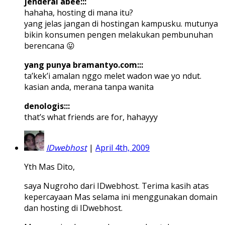
jenderal abee:::
hahaha, hosting di mana itu?
yang jelas jangan di hostingan kampusku. mutunya
bikin konsumen pengen melakukan pembunuhan
berencana 😛
yang punya bramantyo.com:::
ta’kek’i amalan nggo melet wadon wae yo ndut.
kasian anda, merana tanpa wanita
denologis:::
that’s what friends are for, hahayyy
IDwebhost
|
April 4th, 2009
Yth Mas Dito,
saya Nugroho dari IDwebhost. Terima kasih atas
kepercayaan Mas selama ini menggunakan domain
dan hosting di IDwebhost.