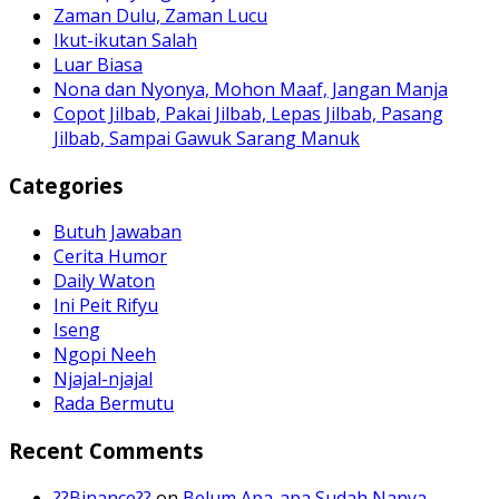
Zaman Dulu, Zaman Lucu
Ikut-ikutan Salah
Luar Biasa
Nona dan Nyonya, Mohon Maaf, Jangan Manja
Copot Jilbab, Pakai Jilbab, Lepas Jilbab, Pasang
Jilbab, Sampai Gawuk Sarang Manuk
Categories
Butuh Jawaban
Cerita Humor
Daily Waton
Ini Peit Rifyu
Iseng
Ngopi Neeh
Njajal-njajal
Rada Bermutu
Recent Comments
??Binance??
on
Belum Apa-apa Sudah Nanya