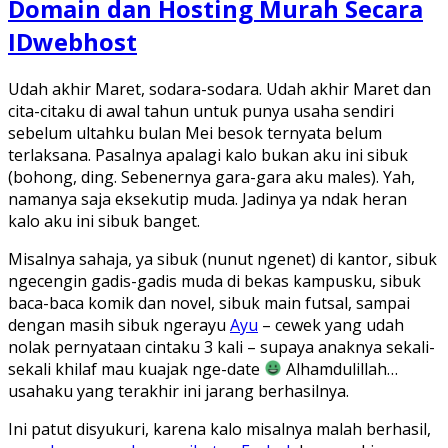
Domain dan Hosting Murah Secara
IDwebhost
Udah akhir Maret, sodara-sodara. Udah akhir Maret dan
cita-citaku di awal tahun untuk punya usaha sendiri
sebelum ultahku bulan Mei besok ternyata belum
terlaksana. Pasalnya apalagi kalo bukan aku ini sibuk
(bohong, ding. Sebenernya gara-gara aku males). Yah,
namanya saja eksekutip muda. Jadinya ya ndak heran
kalo aku ini sibuk banget.
Misalnya sahaja, ya sibuk (nunut ngenet) di kantor, sibuk
ngecengin gadis-gadis muda di bekas kampusku, sibuk
baca-baca komik dan novel, sibuk main futsal, sampai
dengan masih sibuk ngerayu
Ayu
– cewek yang udah
nolak pernyataan cintaku 3 kali – supaya anaknya sekali-
sekali khilaf mau kuajak nge-date
Alhamdulillah…
usahaku yang terakhir ini jarang berhasilnya.
Ini patut disyukuri, karena kalo misalnya malah berhasil,