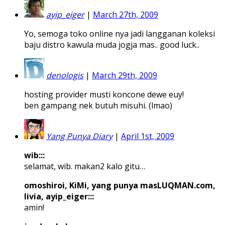
ayip_eiger
|
March 27th, 2009
Yo, semoga toko online nya jadi langganan koleksi
baju distro kawula muda jogja mas.. good luck..
denologis
|
March 29th, 2009
hosting provider musti koncone dewe euy!
ben gampang nek butuh misuhi. (lmao)
Yang Punya Diary
|
April 1st, 2009
wib:::
selamat, wib. makan2 kalo gitu…
omoshiroi, KiMi, yang punya masLUQMAN.com,
livia, ayip_eiger:::
amin!