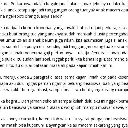
rkara. Perkaranya adalah bagaimana kalau si anak jebulnya ndak ni
ek si anak tetap saja jadi tanggungan orang tuanya? Anak macam apa i
ma ngerepoti orang tuanya sendiri.
ka daripada konon-kononan yang kayak di atas itu jadi perkara, kita 
rlaku buat orang tua yang anaknya sudah menikah di usia pertengahan
wat umur 20-an si anak belum juga nikah, kita asumsikan juga si anak
rja, sudah bisa punya duit sendiri, jadi tanggungan orang tua ke si a
ngan si anak menerima gaji pertamanya. Itu saja. Perkara si anak uda
rja pulak, itu sudah lain soal. Nggak perlu kita bahas lagi. Beta men
enis itu. Itu di luar batasan masalah pada kajian ilmiah kali ini.
di, merujuk pada 2 paragraf di atas, tema kajian ilmiah kita pada kesem
napa aku dulu nggak pernah ngambil peluang beasiswa, baik yang bea
asiswa aktif berorganisasi, sampai beasiswa buat yang kurang mamp
ka begini… Dari jaman sekolah sampai kuliah dulu aku ini nggak per
ajuin beasiswa ya karena 1 alasan: wong isih mampu mbayar dewe, k
a alasannya cuma itu, karena toh waktu itu syarat pengajuan beasisw
na masih bisa kupenuhi. Bayangkan kalau macam sekarang yang syar