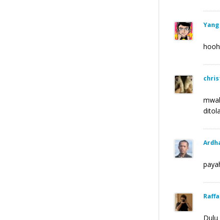
Yang
hooh
chris
mwah
ditol
Ardh
payah
Raffa
Dulu