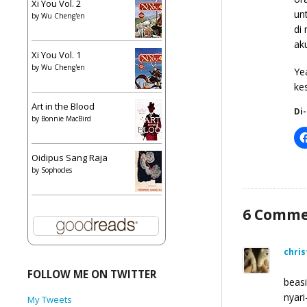
Xi You Vol. 2
un
by
Wu Cheng'en
di
ak
Xi You Vol. 1
by
Wu Cheng'en
Ye
ke
Art in the Blood
Di
by
Bonnie MacBird
Oidipus Sang Raja
by
Sophocles
6
Comme
chris
FOLLOW ME ON TWITTER
beasi
nyari
My Tweets