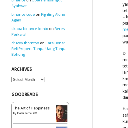
ya
Syahwat
te
binance code
on
Fighting Alone
– 
Again
pe
skapa binance-konto
on
Beres
me
Perkara!
pa
wak
dr ivey thornton
on
Cara Benar
Beli Properti Tanpa Uang Tanpa
Di
Bohong
me
te
ARCHIVES
la
ka
Archives
me
ka
GOODREADS
da
The Art of Happiness
Ha
by
Dalai Lama XIV
se
ku
or