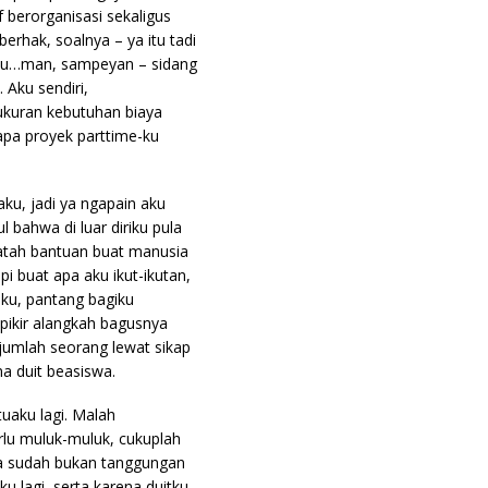
f berorganisasi sekaligus
berhak, soalnya – ya itu tadi
mpu…man, sampeyan – sidang
Aku sendiri,
ukuran kebutuhan biaya
apa proyek parttime-ku
aku, jadi ya ngapain aku
bahwa di luar diriku pula
jatah bantuan buat manusia
i buat apa aku ikut-ikutan,
ku, pantang bagiku
pikir alangkah bagusnya
ejumlah seorang lewat sikap
a duit beasiswa.
uaku lagi. Malah
lu muluk-muluk, cukuplah
na sudah bukan tanggungan
 lagi, serta karena duitku