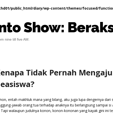
hd01/public_html/diary/wp-content/themes/focused/functio
nto Show: Beraks
m nine till five AM.
enapa Tidak Pernah Mengaj
easiswa?
non, entah makhluk mana yang bilang, aku juga lupa dengernya dari
nggung-jawab orang tua terhadap anaknya itu berlangsung sampai si 
. Tapi walaupun judulnya konon, konon-kononan yang kayak gini ini ter