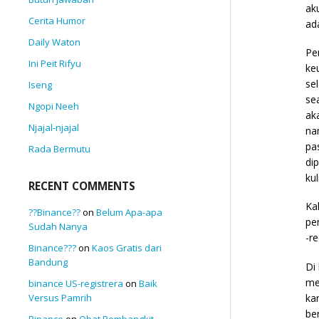
ak
Cerita Humor
ad
Daily Waton
Pe
Ini Peit Rifyu
ke
se
Iseng
se
Ngopi Neeh
ak
Njajal-njajal
na
pa
Rada Bermutu
di
ku
RECENT COMMENTS
Ka
??Binance??
on
Belum Apa-apa
pe
Sudah Nanya
-r
Binance???
on
Kaos Gratis dari
Bandung
Di
me
binance US-registrera
on
Baik
ka
Versus Pamrih
be
Binance
on
Obat Pembangkit