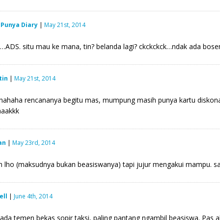
 Punya Diary
|
May 21st, 2014
…ADS. situ mau ke mana, tin? belanda lagi? ckckckck…ndak ada bos
tin
|
May 21st, 2014
ahaha rencananya begitu mas, mumpung masih punya kartu diskonan k
aaakkk
an
|
May 23rd, 2014
 lho (maksudnya bukan beasiswanya) tapi jujur mengakui mampu. salu
ell
|
June 4th, 2014
 ada temen bekas sopir taksi, paling pantang ngambil beasiswa. Pas