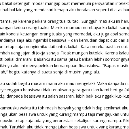
u bakal setengah modar mangap buat memenuhi persyaratan intelektui
a hal-hal lain yang mendasari kenapa aku beralasan seperti di atas bar
rtama, ya karena perkara orang tua itu tadi. Sungguh mati aku ini har
uangan kedua orang tuaku. Mereka mampu membayariku kuliah sampa
lain kondisi keuangan orang tuaku yang memadai, aku juga apal sama
andainya saja aku ngambil beasiswa – dan kemudian dapat duit dari
an tetap saja mengirimiku duit untuk kuliah. Kata mereka pastilah dui
mbah uang jajan di Jokja sahaja. Tidak mungkin kutolak. Karena kalau 
sti bakal dimarahi. Babahku itu sama (atau bahkan lebih) sombongnya
pikirnya aku ini menyepelekan kemampuan finansialnya. “Bapak ma
liah,” begitu katanya di suatu senja di musim yang lalu.
lau sudah begitu macam mana aku mau mengelak? Maka daripada niat 
nyelenggara beasiswa tidak terlaksana gara-gara ulah kami bertiga 
ed.), daripada beasiswa itu salah sasaran, lebih baik aku nggak ikut-i
 kampusku waktu itu toh masih banyak yang tidak hidup senikmat aku.
ngajukan beasiswa untuk yang kurang mampu tapi mengajukan untuk y
mpusku tetap saja ada yang berprestasi sekaligus kurang mampu. Piki
rhak. Taruhlah aku tidak mengajukan beasiswa untuk yang kurang m