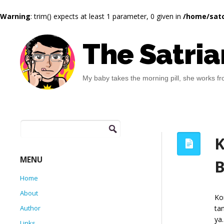
Warning
: trim() expects at least 1 parameter, 0 given in
/home/satc
The Satria
My baby takes the morning pill, she works fro
Search
for:
K
MENU
B
Home
About
Ko
ta
Author
ya
Links