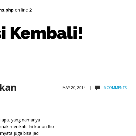
ns.php
on line
2
i Kembali!
ukan
MAY 20, 2014 |
6 COMMENTS
 siapa, yang namanya
anak menikah. Ini konon lho
nyata juga bisa jadi