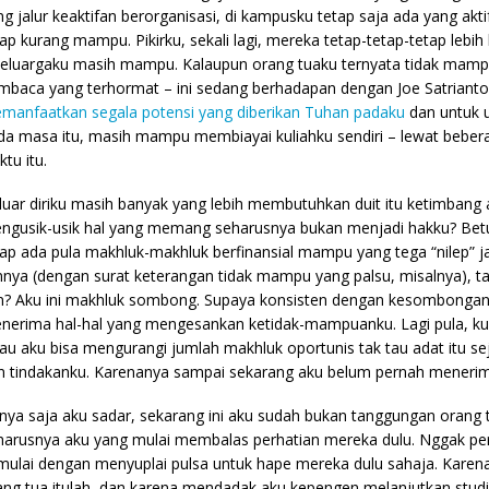
ng jalur keaktifan berorganisasi, di kampusku tetap saja ada yang akti
tap kurang mampu. Pikirku, sekali lagi, mereka tetap-tetap-tetap lebih 
keluargaku masih mampu. Kalaupun orang tuaku ternyata tidak ma
mbaca yang terhormat – ini sedang berhadapan dengan Joe Satrianto. 
manfaatkan segala potensi yang diberikan Tuhan padaku
dan untuk 
da masa itu, masih mampu membiayai kuliahku sendiri – lewat beber
tu itu.
 luar diriku masih banyak yang lebih membutuhkan duit itu ketimbang 
ngusik-usik hal yang memang seharusnya bukan menjadi hakku? Betul 
tap ada pula makhluk-makhluk berfinansial mampu yang tega “nilep” 
innya (dengan surat keterangan tidak mampu yang palsu, misalnya), tap
n? Aku ini makhluk sombong. Supaya konsisten dengan kesombongan
nerima hal-hal yang mengesankan ketidak-mampuanku. Lagi pula, ku
lau aku bisa mengurangi jumlah makhluk oportunis tak tau adat itu s
n tindakanku. Karenanya sampai sekarang aku belum pernah menerim
nya saja aku sadar, sekarang ini aku sudah bukan tanggungan orang t
harusnya aku yang mulai membalas perhatian mereka dulu. Nggak per
mulai dengan menyuplai pulsa untuk hape mereka dulu sahaja. Kare
ang tua itulah, dan karena mendadak aku kepengen melanjutkan studiku