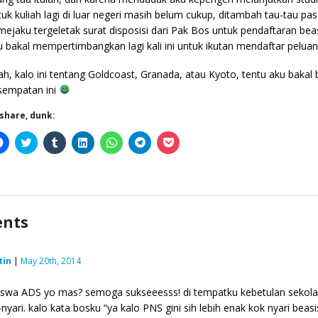
tuk kuliah lagi di luar negeri masih belum cukup, ditambah tau-tau pas
 mejaku tergeletak surat disposisi dari Pak Bos untuk pendaftaran bea
u bakal mempertimbangkan lagi kali ini untuk ikutan mendaftar peluan
ah, kalo ini tentang Goldcoast, Granada, atau Kyoto, tentu aku bakal 
sempatan ini
-share, dunk:
Click
Click
Click
Click
Click
Click
Click
to
to
to
to
to
to
to
share
share
share
share
share
share
share
on
on
on
on
on
on
on
Facebook
Twitter
Tumblr
LinkedIn
WhatsApp
Telegram
Pocket
(Opens
(Opens
(Opens
(Opens
(Opens
(Opens
(Opens
in
in
in
in
in
in
in
new
new
new
new
new
new
new
window)
window)
window)
window)
window)
window)
window)
nts
tin
|
May 20th, 2014
swa ADS yo mas? semoga sukseeesss! di tempatku kebetulan sekolah l
-nyari. kalo kata bosku “ya kalo PNS gini sih lebih enak kok nyari be