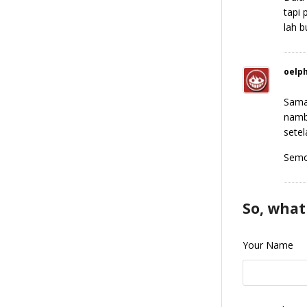
tapi 
lah 
oelp
Sama 
namb
setel
Semog
So, what
Your Name