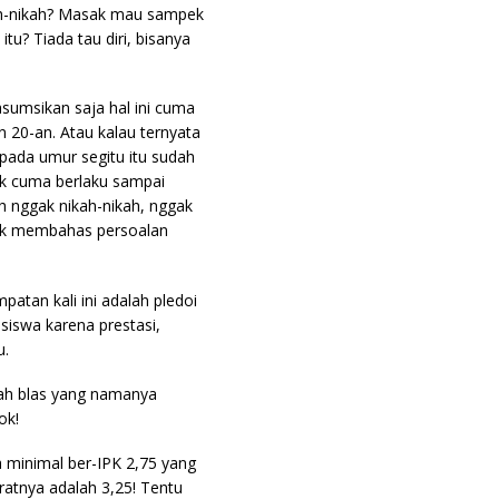
kah-nikah? Masak mau sampek
tu? Tiada tau diri, bisanya
asumsikan saja hal ini cuma
 20-an. Atau kalau ternyata
 pada umur segitu itu sudah
nak cuma berlaku sampai
h nggak nikah-nikah, nggak
olak membahas persoalan
patan kali ini adalah pledoi
siswa karena prestasi,
u.
nah blas yang namanya
ok!
a minimal ber-IPK 2,75 yang
atnya adalah 3,25! Tentu