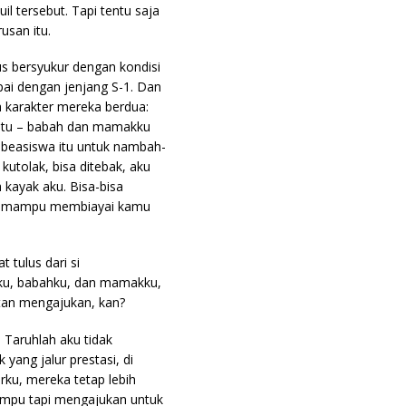
l tersebut. Tapi tentu saja
usan itu.
us bersyukur dengan kondisi
i dengan jenjang S-1. Dan
 karakter mereka berdua:
 situ – babah dan mamakku
t beasiswa itu untuk nambah-
kutolak, bisa ditebak, aku
 kayak aku. Bisa-bisa
sih mampu membiayai kamu
tulus dari si
(aku, babahku, dan mamakku,
kutan mengajukan, kan?
 Taruhlah aku tidak
ang jalur prestasi, di
rku, mereka tetap lebih
ampu tapi mengajukan untuk