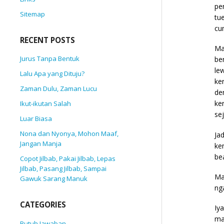
pe
Sitemap
tu
cu
RECENT POSTS
Ma
Jurus Tanpa Bentuk
be
le
Lalu Apa yang Dituju?
ke
Zaman Dulu, Zaman Lucu
de
ke
Ikut-ikutan Salah
sej
Luar Biasa
Nona dan Nyonya, Mohon Maaf,
Ja
Jangan Manja
ke
be
Copot Jilbab, Pakai Jilbab, Lepas
Jilbab, Pasang Jilbab, Sampai
Ma
Gawuk Sarang Manuk
ng
CATEGORIES
Iy
ma
Butuh Jawaban