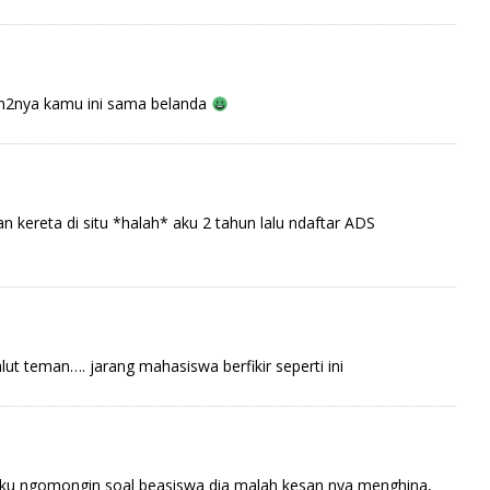
en2nya kamu ini sama belanda
ereta di situ *halah* aku 2 tahun lalu ndaftar ADS
t teman…. jarang mahasiswa berfikir seperti ini
 aku ngomongin soal beasiswa dia malah kesan nya menghina,