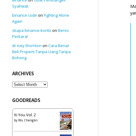
Syahwat
Ma
ya
binance code
on
Fighting Alone
Again
skapa binance-konto
on
Beres
Perkara!
dr ivey thornton
on
Cara Benar
Beli Properti Tanpa Uang Tanpa
Bohong
ARCHIVES
Archives
GOODREADS
Xi You Vol. 2
by
Wu Cheng'en