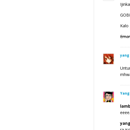
Ijin
GOBL
Kalo 
Eman
yang
Untun
mhw
Yang
lamb
eeee
yang
ra is