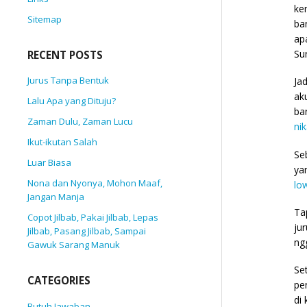
ke
Sitemap
ba
ap
Su
RECENT POSTS
Jurus Tanpa Bentuk
Ja
ak
Lalu Apa yang Dituju?
ba
Zaman Dulu, Zaman Lucu
ni
Ikut-ikutan Salah
Se
Luar Biasa
ya
Nona dan Nyonya, Mohon Maaf,
lo
Jangan Manja
Ta
Copot Jilbab, Pakai Jilbab, Lepas
ju
Jilbab, Pasang Jilbab, Sampai
ng
Gawuk Sarang Manuk
Se
CATEGORIES
pe
di
Butuh Jawaban