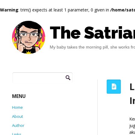
Warning
: trim() expects at least 1 parameter, 0 given in
/home/satc
The Satria
My baby takes the morning pill, she works fro
Search
for:
L
MENU
I
Home
About
Ke
ju
Author
ak
Links