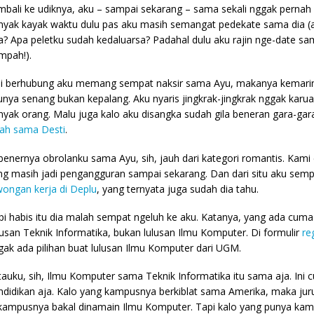
mbali ke udiknya, aku – sampai sekarang – sama sekali nggak pernah
nyak kayak waktu dulu pas aku masih semangat pedekate sama dia (ak
a? Apa peletku sudah kedaluarsa? Padahal dulu aku rajin nge-date sa
mpah!).
di berhubung aku memang sempat naksir sama Ayu, makanya kemarin 
unya senang bukan kepalang. Aku nyaris jingkrak-jingkrak nggak karua
nyak orang. Malu juga kalo aku disangka sudah gila beneran gara-g
kah sama Desti
.
benernya obrolanku sama Ayu, sih, jauh dari kategori romantis. Kami
ng masih jadi pengangguran sampai sekarang. Dan dari situ aku sempa
wongan kerja di Deplu
, yang ternyata juga sudah dia tahu.
pi habis itu dia malah sempat ngeluh ke aku. Katanya, yang ada cuma
rusan Teknik Informatika, bukan lulusan Ilmu Komputer. Di formulir
re
gak ada pilihan buat lulusan Ilmu Komputer dari UGM.
tauku, sih, Ilmu Komputer sama Teknik Informatika itu sama aja. Ini 
ndidikan aja. Kalo yang kampusnya berkiblat sama Amerika, maka j
 kampusnya bakal dinamain Ilmu Komputer. Tapi kalo yang punya kam