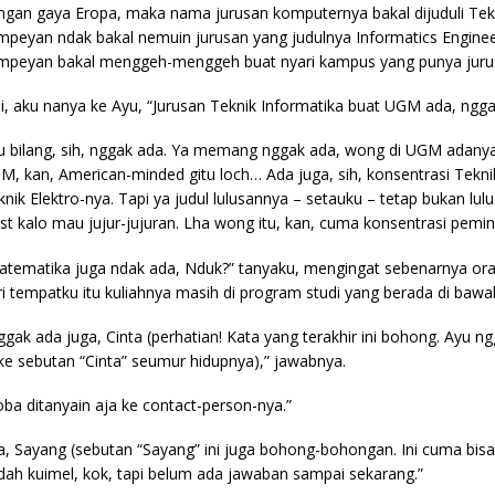
ngan gaya Eropa, maka nama jurusan komputernya bakal dijuduli Tekn
mpeyan ndak bakal nemuin jurusan yang judulnya Informatics Engineer
mpeyan bakal menggeh-menggeh buat nyari kampus yang punya juru
di, aku nanya ke Ayu, “Jurusan Teknik Informatika buat UGM ada, ngga
u bilang, sih, nggak ada. Ya memang nggak ada, wong di UGM adanya 
M, kan, American-minded gitu loch… Ada juga, sih, konsentrasi Teknik
knik Elektro-nya. Tapi ya judul lulusannya – setauku – tetap bukan lul
ast kalo mau jujur-jujuran. Lha wong itu, kan, cuma konsentrasi pemin
atematika juga ndak ada, Nduk?” tanyaku, mengingat sebenarnya ora
ri tempatku itu kuliahnya masih di program studi yang berada di baw
ggak ada juga, Cinta (perhatian! Kata yang terakhir ini bohong. Ayu 
ke sebutan “Cinta” seumur hidupnya),” jawabnya.
oba ditanyain aja ke contact-person-nya.”
ya, Sayang (sebutan “Sayang” ini juga bohong-bohongan. Ini cuma bisa
dah kuimel, kok, tapi belum ada jawaban sampai sekarang.”