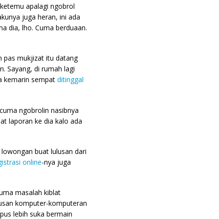
 ketemu apalagi ngobrol
unya juga heran, ini ada
ma dia, lho. Cuma berduaan.
pas mukjizat itu datang
n. Sayang, di rumah lagi
ara kemarin sempat
ditinggal
 cuma ngobrolin nasibnya
t laporan ke dia kalo ada
 lowongan buat lulusan dari
gistrasi online
-nya juga
cuma masalah kiblat
urusan komputer-komputeran
pus lebih suka bermain