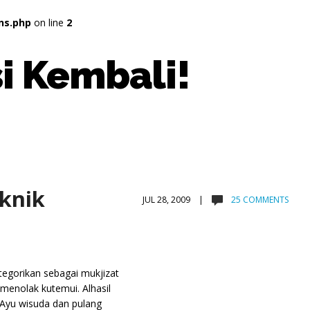
ns.php
on line
2
i Kembali!
eknik
JUL 28, 2009 |
25 COMMENTS
tegorikan sebagai mukjizat
menolak kutemui. Alhasil
 Ayu wisuda dan pulang