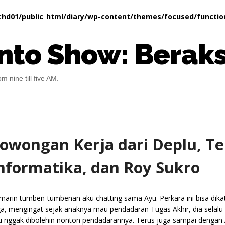
hd01/public_html/diary/wp-content/themes/focused/functio
nto Show: Beraks
m nine till five AM.
owongan Kerja dari Deplu, T
nformatika, dan Roy Sukro
marin tumben-tumbenan aku chatting sama Ayu. Perkara ini bisa dika
ga, mengingat sejak anaknya mau pendadaran Tugas Akhir, dia selalu 
u nggak dibolehin nonton pendadarannya. Terus juga sampai dengan