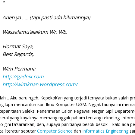
”
Aneh ya ….. (tapi pasti ada hikmahnya)
Wassalamu’alaikum Wr. Wb.
Hormat Saya,
Best Regards,
Wim Permana
http://gadnix.com
http://wimkhan.wordpress.com/
lah… Aku baru ngeh. Kepekok’an yang terjadi ternyata bukan salah 
ng lupa mencantumkan Ilmu Komputer UGM. Nggak taunya ini mema
 kepanitiaan Seleksi Penerimaan Calon Pegawai Negeri Sipil Departem
neral yang kayaknya memang nggak paham tentang teknologi informa
lo gini ta’sarankan, deh, supaya panitianya besok-besok – kalo ada 
ca literatur seputar
Computer Science
dan
Informatics Engineering
sa