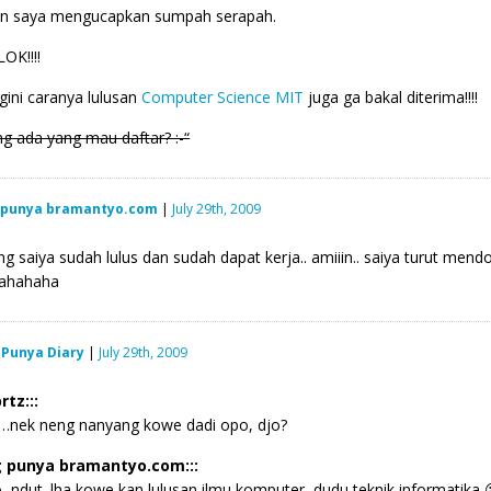
kan saya mengucapkan sumpah serapah.
OK!!!!
gini caranya lulusan
Computer Science MIT
juga ga bakal diterima!!!!
g ada yang mau daftar? :-“
 punya bramantyo.com
|
July 29th, 2009
g saiya sudah lulus dan sudah dapat kerja.. amiiin.. saiya turut men
ahahaha
 Punya Diary
|
July 29th, 2009
rtz:::
…nek neng nanyang kowe dadi opo, djo?
 punya bramantyo.com:::
o, ndut. lha kowe kan lulusan ilmu komputer, dudu teknik informatika 