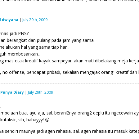
l dwiyana
|
July 29th, 2009
mas jadi PNS?
hari berangkat dan pulang pada jam yang sama..
elakukan hal yang sama tiap hari..
guh membosankan..
g mas otak kreatif kayak sampeyan akan mati dibelakang meja kerja y
 no offense, pendapat pribadi, sekalian mengajak orang” kreatif dan 
 Punya Diary
|
July 29th, 2009
…
embelaan buat ayu aja, sal. berani2nya orang2 deplu itu ngecewain ayu.
kutaksir, sih, hahayyy! 😛
a sendiri maunya jadi agen rahasia, sal. agen rahasia itu masuk kate