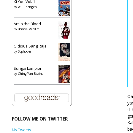
Xi You Vol. 1
by
Wu Cheng'en
Art in the Blood
by
Bonnie MacBird
Oidipus Sang Raja
by
Sophocles
Sungai Lampion
by
Ching Yun Bezine
Oa
ya
di
ge
FOLLOW ME ON TWITTER
Ka
ba
My Tweets