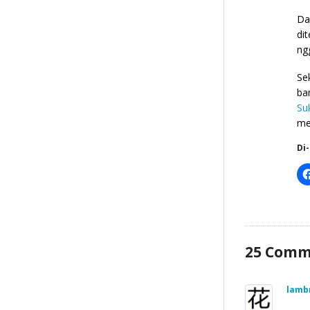
Da
di
ng
Se
ba
Su
me
Di
25
Comm
lamb