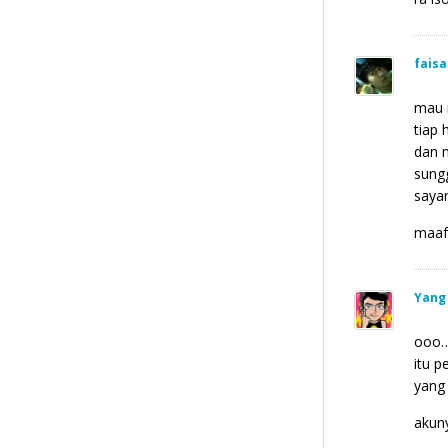
faisa
mau 
tiap 
dan m
sung
sayan
maaf,
Yang
ooo
itu p
yang 
akuny