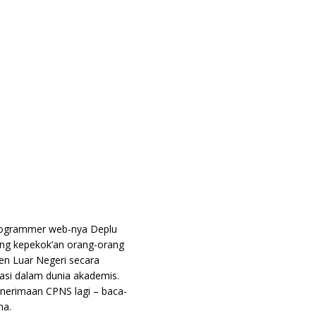
programmer web-nya Deplu
ng kepekok’an orang-orang
en Luar Negeri secara
si dalam dunia akademis.
penerimaan CPNS lagi – baca-
na.