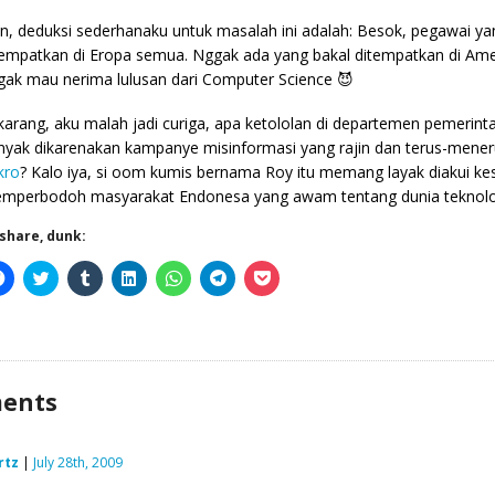
n, deduksi sederhanaku untuk masalah ini adalah: Besok, pegawai ya
tempatkan di Eropa semua. Nggak ada yang bakal ditempatkan di Am
gak mau nerima lulusan dari Computer Science 😈
karang, aku malah jadi curiga, apa ketololan di departemen pemerintaha
nyak dikarenakan kampanye misinformasi yang rajin dan terus-mene
kro
? Kalo iya, si oom kumis bernama Roy itu memang layak diakui k
mperbodoh masyarakat Endonesa yang awam tentang dunia teknolo
-share, dunk:
Click
Click
Click
Click
Click
Click
Click
to
to
to
to
to
to
to
share
share
share
share
share
share
share
on
on
on
on
on
on
on
Facebook
Twitter
Tumblr
LinkedIn
WhatsApp
Telegram
Pocket
(Opens
(Opens
(Opens
(Opens
(Opens
(Opens
(Opens
in
in
in
in
in
in
in
new
new
new
new
new
new
new
window)
window)
window)
window)
window)
window)
window)
ents
rtz
|
July 28th, 2009