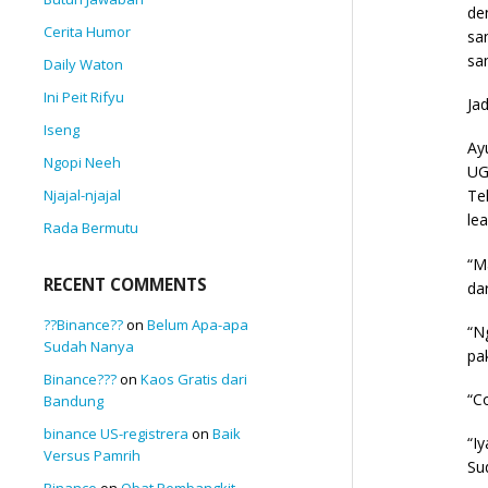
de
Cerita Humor
sa
sa
Daily Waton
Ini Peit Rifyu
Ja
Iseng
Ay
Ngopi Neeh
UG
Njajal-njajal
Te
le
Rada Bermutu
“M
RECENT COMMENTS
da
??Binance??
on
Belum Apa-apa
“N
Sudah Nanya
pa
Binance???
on
Kaos Gratis dari
“C
Bandung
binance US-registrera
on
Baik
“I
Versus Pamrih
Su
Binance
on
Obat Pembangkit