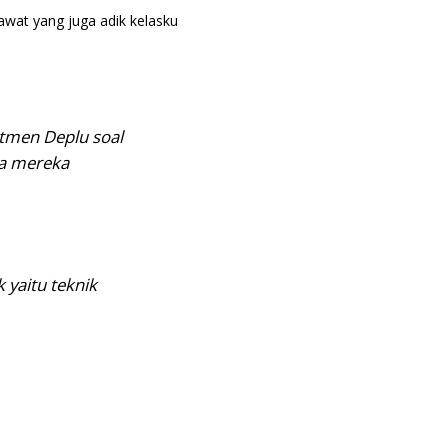
awat yang juga adik kelasku
utmen Deplu soal
ta mereka
 yaitu teknik