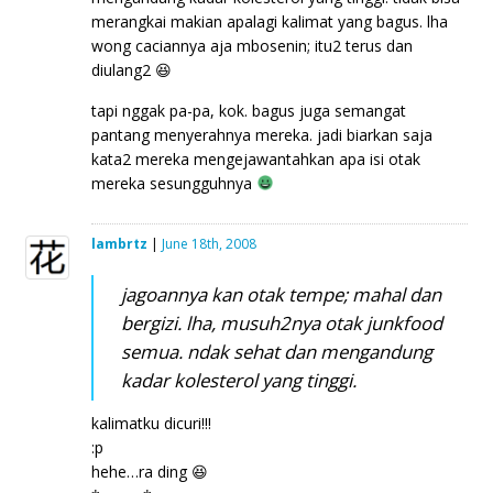
merangkai makian apalagi kalimat yang bagus. lha
wong caciannya aja mbosenin; itu2 terus dan
diulang2 😆
tapi nggak pa-pa, kok. bagus juga semangat
pantang menyerahnya mereka. jadi biarkan saja
kata2 mereka mengejawantahkan apa isi otak
mereka sesungguhnya
lambrtz
|
June 18th, 2008
jagoannya kan otak tempe; mahal dan
bergizi. lha, musuh2nya otak junkfood
semua. ndak sehat dan mengandung
kadar kolesterol yang tinggi.
kalimatku dicuri!!!
:p
hehe…ra ding 😆