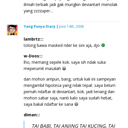
ilmiah terbaik jadi gak mungkin deviantart menolak
yang zzzzuper…
Yang Punya Diary
|
June 14th, 2008
lambrtz:::
tolong bawa masked rider ke sini aja, djo
w-Doos:::
lho, memang sepele kok. saya sih ndak suka
meperumit masalah 😀
dan mohon ampun, bang, untuk kali ini sampeyan
mengambil hipotesa yang ndak tepat. saya belum
pernah ndaftar di deviantart, kok. jadi tenang dan
mohon sabar saja, nanti kalo saya sudah hebat,
saya bakal ndaftar ke sana 😆
diman:::
TAI BABI, TAI ANJING TAI KUCING, TAI