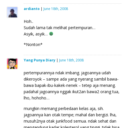
ardianto
|
June 18th, 2008
Hoh..
Sudah lama tak melihat pertempuran…
Asyik, asyik…
*Nonton*
Yang Punya Diary
|
June 18th, 2008
pertempurannya ndak imbang. jagoannya udah
dikeroyok – sampe ada yang nyerang sambil bawa-
bawa bapak-ibu-kakek-nenek – tetep aja menang.
padahal jagoannya nggak ikut2an bawa2 orang tua,
lho, hohoho…
mungkin memang perbedaan kelas aja, sih.
jagoannya kan otak tempe; mahal dan bergizi. lha,
musuh2nya otak junkfood semua. ndak sehat dan
mengandung kadar kolesterol yang tinggi. tidak bisa