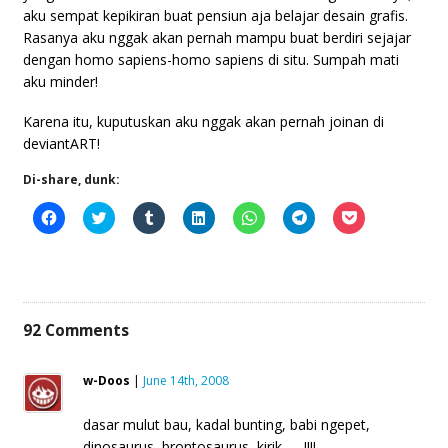
aku sempat kepikiran buat pensiun aja belajar desain grafis.
Rasanya aku nggak akan pernah mampu buat berdiri sejajar
dengan homo sapiens-homo sapiens di situ. Sumpah mati
aku minder!
Karena itu, kuputuskan aku nggak akan pernah joinan di
deviantART!
Di-share, dunk:
Click
Click
Click
Click
Click
Click
Click
to
to
to
to
to
to
to
share
share
share
share
share
share
share
on
on
on
on
on
on
on
Facebook
Twitter
Tumblr
LinkedIn
WhatsApp
Telegram
Pocket
(Opens
(Opens
(Opens
(Opens
(Opens
(Opens
(Opens
in
in
in
in
in
in
in
new
new
new
new
new
new
new
window)
window)
window)
window)
window)
window)
window)
92
Comments
w-Doos
|
June 14th, 2008
dasar mulut bau, kadal bunting, babi ngepet,
dinosaurus, brontosaurus, kirik……!!!!