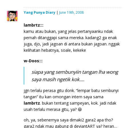
Yang Punya Diary
|
June 19th, 2008
lambrtz:::
kamu atau bukan, yang jelas pertanyaanku ndak
pernah ditanggapi sama mereka. kadang2 ga enak
juga, djo, jadi jagoan di antara bukan jagoan. nggak
kelihatan hebatnya, soale, kekeke
w-Doos:::
siapa yang sembunyiin tangan lha wong
saya masih ngetik kok….
jgn terlalu perasa gitu donk. “lempar batu sembunyi
tangan” itu kan omongan intern saya sama
lambrtz
. bukan tentang sampeyan, kok. jadi ndak
usah terlalu merasa gitu, ya? 😆
oh, ya, sebenernya saya dimaki2 gara2 apa tho?
gara2 ndak mau gabung di deviantART ya? heran…