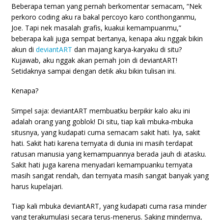
Beberapa teman yang pernah berkomentar semacam, “Nek
perkoro coding aku ra bakal percoyo karo conthonganmu,
Joe. Tapi nek masalah grafis, kuakui kemampuanmu,”
beberapa kali juga sempat bertanya, kenapa aku nggak bikin
akun di
deviantART
dan majang karya-karyaku di situ?
Kujawab, aku nggak akan pernah join di deviantART!
Setidaknya sampai dengan detik aku bikin tulisan ini.
Kenapa?
Simpel saja: deviantART membuatku berpikir kalo aku ini
adalah orang yang goblok! Di situ, tiap kali mbuka-mbuka
situsnya, yang kudapati cuma semacam sakit hati. Iya, sakit
hati. Sakit hati karena ternyata di dunia ini masih terdapat
ratusan manusia yang kemampuannya berada jauh di atasku.
Sakit hati juga karena menyadari kemampuanku ternyata
masih sangat rendah, dan ternyata masih sangat banyak yang
harus kupelajari.
Tiap kali mbuka deviantART, yang kudapati cuma rasa minder
yang terakumulasi secara terus-menerus. Saking mindernya,