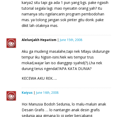
karya2 situ tapi ga ada 1 pun yang bgs. pake ngasih
tutorial segala lagi. mao nyesatin orang yah? itu
namanya situ ngelancarin program pembodohan
mas. ya tolong jangan sok pinter gitu donk. pake
dikit lah otaknya mas.
Alelunjakh Hepatism
|
June 15th, 2008
Aku ga mudeng masalahe,tapi nek Mlayu skdurunge
tempur iku Ngisin-isini.Nek wis tempur trus
mokad,wajar lan iso dianggep syahid(?).Lha nek
durung terus ngendat?APA KATA DUNIA?
KECEWA AKU REK…..
Kaiyus
|
June 16th, 2008
Hoi Manusia Bodoh Sedunia, lo malu-maluin anak
Desain Grafis … lo nantangin anak desin grafis
sedunia apa gimana lo oi peler bercabang.