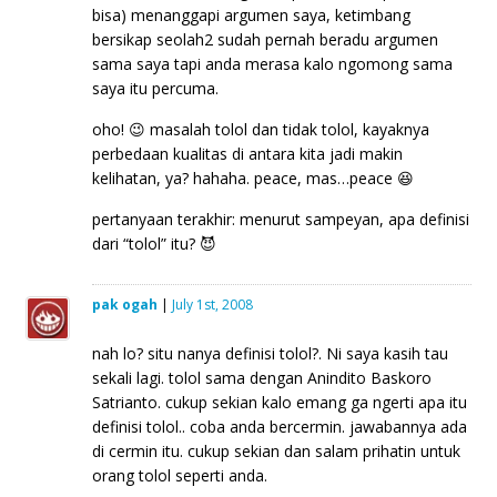
bisa) menanggapi argumen saya, ketimbang
bersikap seolah2 sudah pernah beradu argumen
sama saya tapi anda merasa kalo ngomong sama
saya itu percuma.
oho! 😉 masalah tolol dan tidak tolol, kayaknya
perbedaan kualitas di antara kita jadi makin
kelihatan, ya? hahaha. peace, mas…peace 😆
pertanyaan terakhir: menurut sampeyan, apa definisi
dari “tolol” itu? 😈
pak ogah
|
July 1st, 2008
nah lo? situ nanya definisi tolol?. Ni saya kasih tau
sekali lagi. tolol sama dengan Anindito Baskoro
Satrianto. cukup sekian kalo emang ga ngerti apa itu
definisi tolol.. coba anda bercermin. jawabannya ada
di cermin itu. cukup sekian dan salam prihatin untuk
orang tolol seperti anda.