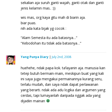
sekalian aja suruh ganti wajah, ganti otak dan ganti
jenis kelamin mas.. :))
wis mas, org kaya gitu mah di biarin aja.
biar puas.
nih ada kata bijak yg cocok :
“Alam Semesta itu ada batasnya…”
“Kebodohan itu tidak ada batasnya…”
Yang Punya Diary
|
July 2nd, 2008
huehehe, ndak papa kok. ta’layanin aja. manusia kan
tetep butuh bermain-main, meskipun buat yang kali
ini saya juga mengakui permainannya kurang seru,
terlalu mudah, dan saya ndak dapat perlawanan
yang berarti. ndak ada adu logika dan argumen yang
cerdas, tapi lumayanlah daripada nggak ada yang
dijadiin mainan