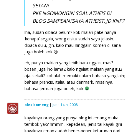
SETAN!
PKE NGOMONGIN SOAL ATHEIS DI
BLOG SAMPEAN?SAYA ATHEIST, JD KNP?
lha, sudah dibaca belum? kok malah pake nanya
‘kenapa’ segala, wong disitu sudah saya jelasin.
dibaca dulu, gih. kalo mau ninggalin komen di sana
juga boleh kok 😆
eh, punya makian yang lebih baru nggak, mas?
bosen juga lho lama2 kalo ngeliat makian yang itu2
aja. sekali2 cobalah memaki dalam bahasa yang lain;
bahasa prancis, italia, atau denmark, misalnya.
bahasa jerman juga boleh, kok
alex komeng
|
June 14th, 2008
kayaknya orang yang punya blog ini emang muka
tembok yak? hmmm.. kepedean, jenis tai kayak gini
kayaknya emang udah bener-bener keturunan dari