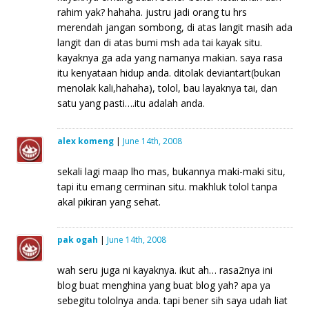
rahim yak? hahaha. justru jadi orang tu hrs
merendah jangan sombong, di atas langit masih ada
langit dan di atas bumi msh ada tai kayak situ.
kayaknya ga ada yang namanya makian. saya rasa
itu kenyataan hidup anda. ditolak deviantart(bukan
menolak kali,hahaha), tolol, bau layaknya tai, dan
satu yang pasti….itu adalah anda.
alex komeng
|
June 14th, 2008
sekali lagi maap lho mas, bukannya maki-maki situ,
tapi itu emang cerminan situ. makhluk tolol tanpa
akal pikiran yang sehat.
pak ogah
|
June 14th, 2008
wah seru juga ni kayaknya. ikut ah… rasa2nya ini
blog buat menghina yang buat blog yah? apa ya
sebegitu tololnya anda. tapi bener sih saya udah liat