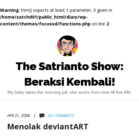
Warning
: trim() expects at least 1 parameter, 0 given in
/home/satchd01/public_html/diary/wp-
content/themes/focused/functions.php
on line
2
The Satrianto Show:
Beraksi Kembali!
My baby takes the morning pill, she works from nine till five AM.
APR 21, 2008 |
92 COMMENTS
Menolak deviantART