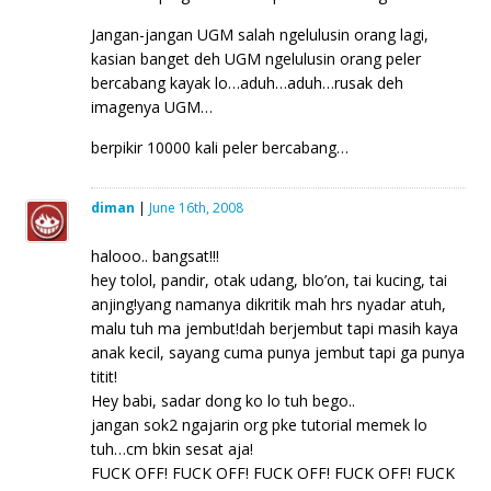
Jangan-jangan UGM salah ngelulusin orang lagi,
kasian banget deh UGM ngelulusin orang peler
bercabang kayak lo…aduh…aduh…rusak deh
imagenya UGM…
berpikir 10000 kali peler bercabang…
diman
|
June 16th, 2008
halooo.. bangsat!!!
hey tolol, pandir, otak udang, blo’on, tai kucing, tai
anjing!yang namanya dikritik mah hrs nyadar atuh,
malu tuh ma jembut!dah berjembut tapi masih kaya
anak kecil, sayang cuma punya jembut tapi ga punya
titit!
Hey babi, sadar dong ko lo tuh bego..
jangan sok2 ngajarin org pke tutorial memek lo
tuh…cm bkin sesat aja!
FUCK OFF! FUCK OFF! FUCK OFF! FUCK OFF! FUCK