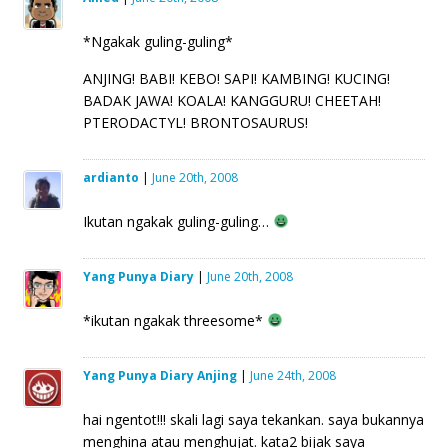
*Ngakak guling-guling*
ANJING! BABI! KEBO! SAPI! KAMBING! KUCING!
BADAK JAWA! KOALA! KANGGURU! CHEETAH!
PTERODACTYL! BRONTOSAURUS!
ardianto
|
June 20th, 2008
Ikutan ngakak guling-guling…
Yang Punya Diary
|
June 20th, 2008
*ikutan ngakak threesome*
Yang Punya Diary Anjing
|
June 24th, 2008
hai ngentot!!! skali lagi saya tekankan. saya bukannya
menghina atau menghujat. kata2 bijak saya