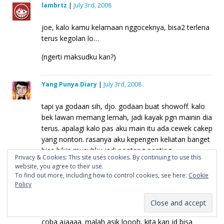
lambrtz
|
July 3rd, 2008
joe, kalo kamu kelamaan nggoceknya, bisa2 terlena
terus kegolan lo…
(ngerti maksudku kan?)
Yang Punya Diary
|
July 3rd, 2008
tapi ya godaan sih, djo. godaan buat showoff. kalo
bek lawan memang lemah, jadi kayak pgn mainin dia
terus. apalagi kalo pas aku main itu ada cewek cakep
yang nonton. rasanya aku kepengen keliatan banget
bisa bikin musuhku jadi pontang-panting.
Privacy & Cookies: This site uses cookies. By continuing to use this
goreng..goreng..goreng..gocek2 terus 😆
website, you agree to their use.
To find out more, including how to control cookies, see here:
Cookie
Policy
sheren
|
November 14th, 2008
aku pemula malah belum ada skil kali, tapi coba
coba ajaaaa. malah asik loooh, kita kan jd bisa