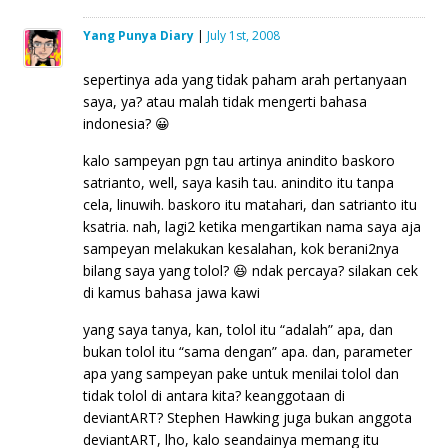
Yang Punya Diary
|
July 1st, 2008
sepertinya ada yang tidak paham arah pertanyaan
saya, ya? atau malah tidak mengerti bahasa
indonesia? 😀
kalo sampeyan pgn tau artinya anindito baskoro
satrianto, well, saya kasih tau. anindito itu tanpa
cela, linuwih. baskoro itu matahari, dan satrianto itu
ksatria. nah, lagi2 ketika mengartikan nama saya aja
sampeyan melakukan kesalahan, kok berani2nya
bilang saya yang tolol? 😆 ndak percaya? silakan cek
di kamus bahasa jawa kawi
yang saya tanya, kan, tolol itu “adalah” apa, dan
bukan tolol itu “sama dengan” apa. dan, parameter
apa yang sampeyan pake untuk menilai tolol dan
tidak tolol di antara kita? keanggotaan di
deviantART? Stephen Hawking juga bukan anggota
deviantART, lho, kalo seandainya memang itu