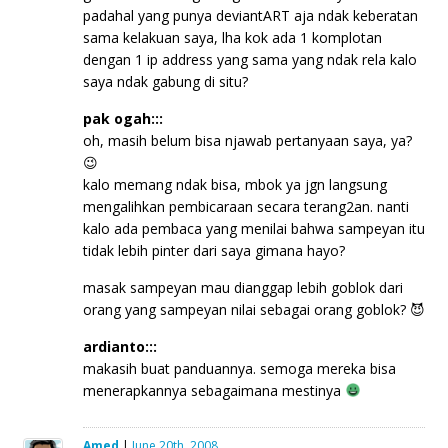
padahal yang punya deviantART aja ndak keberatan
sama kelakuan saya, lha kok ada 1 komplotan
dengan 1 ip address yang sama yang ndak rela kalo
saya ndak gabung di situ?
pak ogah:::
oh, masih belum bisa njawab pertanyaan saya, ya?
😉
kalo memang ndak bisa, mbok ya jgn langsung
mengalihkan pembicaraan secara terang2an. nanti
kalo ada pembaca yang menilai bahwa sampeyan itu
tidak lebih pinter dari saya gimana hayo?
masak sampeyan mau dianggap lebih goblok dari
orang yang sampeyan nilai sebagai orang goblok? 😈
ardianto:::
makasih buat panduannya. semoga mereka bisa
menerapkannya sebagaimana mestinya
Amed
|
June 20th, 2008