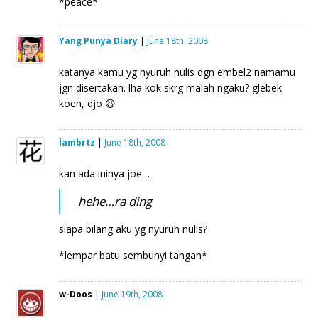
*peace*
Yang Punya Diary
|
June 18th, 2008
katanya kamu yg nyuruh nulis dgn embel2 namamu
jgn disertakan. lha kok skrg malah ngaku? glebek
koen, djo 😆
lambrtz
|
June 18th, 2008
kan ada ininya joe…
hehe…ra ding
siapa bilang aku yg nyuruh nulis?
*lempar batu sembunyi tangan*
w-Doos
|
June 19th, 2008