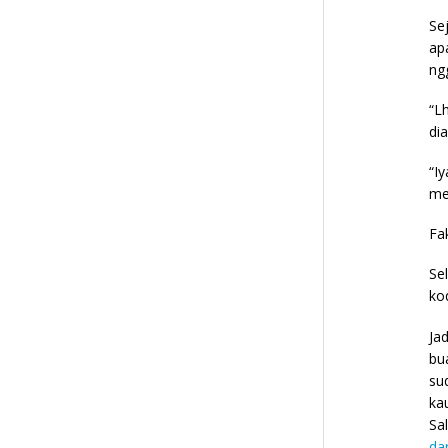
Se
ap
ng
“L
di
“I
me
Fak
Se
ko
Ja
bu
su
ka
Sa
dar