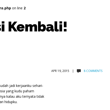
ns.php
on line
2
i Kembali!
APR 19, 2015 |
8 COMMENTS
udah jadi kerjaanku sehari-
nusia yang kudu paham
a kalau aku ternyata tidak
ri hidupku.