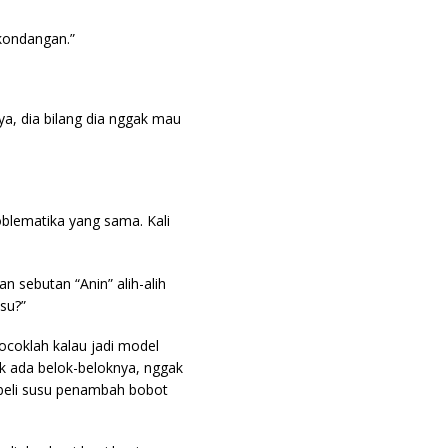
kondangan.”
ya, dia bilang dia nggak mau
blematika yang sama. Kali
n sebutan “Anin” alih-alih
usu?”
ocoklah kalau jadi model
ak ada belok-beloknya, nggak
at beli susu penambah bobot