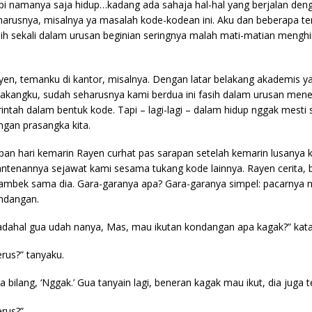
pi namanya saja hidup…kadang ada sahaja hal-hal yang berjalan denga
harusnya, misalnya ya masalah kode-kodean ini. Aku dan beberapa 
sih sekali dalam urusan beginian seringnya malah mati-matian menghin
yen, temanku di kantor, misalnya. Dengan latar belakang akademis ya
lakangku, sudah seharusnya kami berdua ini fasih dalam urusan men
rintah dalam bentuk kode. Tapi – lagi-lagi – dalam hidup nggak mesti
ngan prasangka kita.
pan hari kemarin Rayen curhat pas sarapan setelah kemarin lusany
ntenannya sejawat kami sesama tukang kode lainnya. Rayen cerita, b
ambek sama dia. Gara-garanya apa? Gara-garanya simpel: pacarnya n
ndangan.
adahal gua udah nanya, Mas, mau ikutan kondangan apa kagak?” kat
erus?” tanyaku.
ia bilang, ‘Nggak.’ Gua tanyain lagi, beneran kagak mau ikut, dia juga 
erus?”