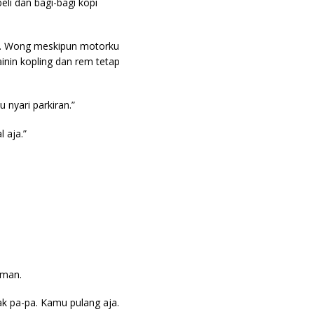
beli dan bagi-bagi kopi
ak. Wong meskipun motorku
ainin kopling dan rem tetap
 nyari parkiran.”
 aja.”
eman.
ak pa-pa. Kamu pulang aja.