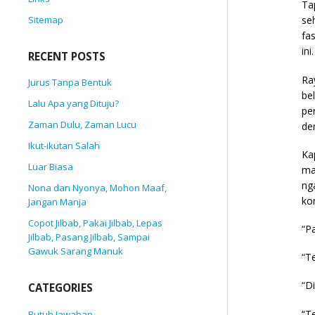
Ta
Sitemap
se
fa
ini.
RECENT POSTS
Ra
Jurus Tanpa Bentuk
be
Lalu Apa yang Dituju?
pe
Zaman Dulu, Zaman Lucu
de
Ikut-ikutan Salah
Ka
Luar Biasa
ma
ng
Nona dan Nyonya, Mohon Maaf,
ko
Jangan Manja
Copot Jilbab, Pakai Jilbab, Lepas
“P
Jilbab, Pasang Jilbab, Sampai
Gawuk Sarang Manuk
“T
“D
CATEGORIES
“T
Butuh Jawaban