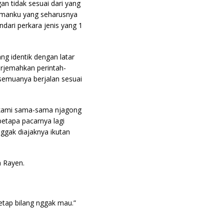
n tidak sesuai dari yang
temanku yang seharusnya
dari perkara jenis yang 1
ng identik dengan latar
erjemahkan perintah-
 semuanya berjalan sesuai
a kami sama-sama njagong
etapa pacarnya lagi
ggak diajaknya ikutan
a Rayen.
tetap bilang nggak mau.”