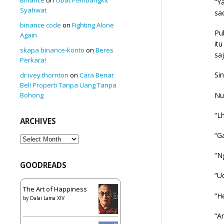
“Y
Syahwat
sa
binance code
on
Fighting Alone
Pu
Again
it
skapa binance-konto
on
Beres
sa
Perkara!
Si
dr ivey thornton
on
Cara Benar
Beli Properti Tanpa Uang Tanpa
Nu
Bohong
“L
ARCHIVES
“G
Archives
“N
GOODREADS
“U
The Art of Happiness
“H
by
Dalai Lama XIV
“A