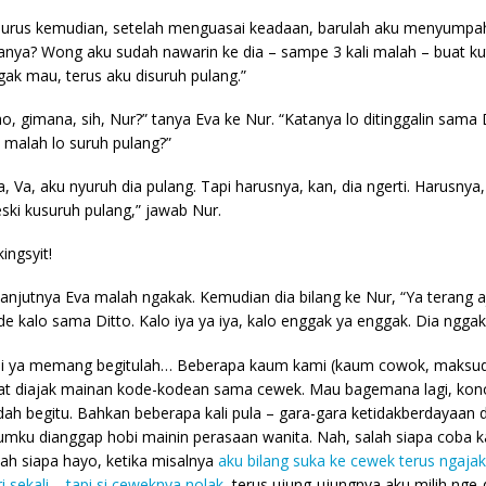
jurus kemudian, setelah menguasai keadaan, barulah aku menyumpah
anya? Wong aku sudah nawarin ke dia – sampe 3 kali malah – buat k
gak mau, terus aku disuruh pulang.”
ho, gimana, sih, Nur?” tanya Eva ke Nur. “Katanya lo ditinggalin sama Di
a malah lo suruh pulang?”
ya, Va, aku nyuruh dia pulang. Tapi harusnya, kan, dia ngerti. Harusnya
ski kusuruh pulang,” jawab Nur.
ingsyit!
lanjutnya Eva malah ngakak. Kemudian dia bilang ke Nur, “Ya terang 
de kalo sama Ditto. Kalo iya ya iya, kalo enggak ya enggak. Dia nggak
di ya memang begitulah… Beberapa kaum kami (kaum cowok, maksu
at diajak mainan kode-kodean sama cewek. Mau bagemana lagi, ko
dah begitu. Bahkan beberapa kali pula – gara-gara ketidakberdayaan
umku dianggap hobi mainin perasaan wanita. Nah, salah siapa coba 
lah siapa hayo, ketika misalnya
aku bilang suka ke cewek terus ngajak
i sekali – tapi si ceweknya nolak
, terus ujung-ujungnya aku milih nge-