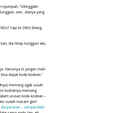
-nyumpah, “Ditinggalin
utungguin, eee…dianya yang
tto? Tapi ini Ditto bilang,
, kan, dia tetap nungguin aku
aja. Harusnya lo jangan main
 bisa diajak kode-kodean.”
dnya) memang agak susah
non kodratnya memang
 dalam urusan kode-kodean –
kalo sudah macam gini?
 dia pacaran – sampai lebih
date sama gadis lain, eh,