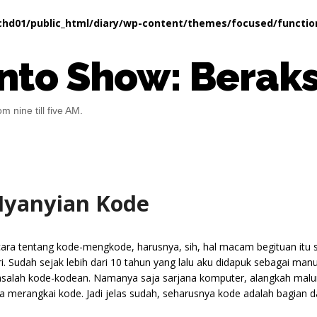
hd01/public_html/diary/wp-content/themes/focused/functio
nto Show: Beraks
m nine till five AM.
yanyian Kode
cara tentang kode-mengkode, harusnya, sih, hal macam begituan itu s
ri. Sudah sejak lebih dari 10 tahun yang lalu aku didapuk sebagai ma
salah kode-kodean. Namanya saja sarjana komputer, alangkah maluny
sa merangkai kode. Jadi jelas sudah, seharusnya kode adalah bagian da