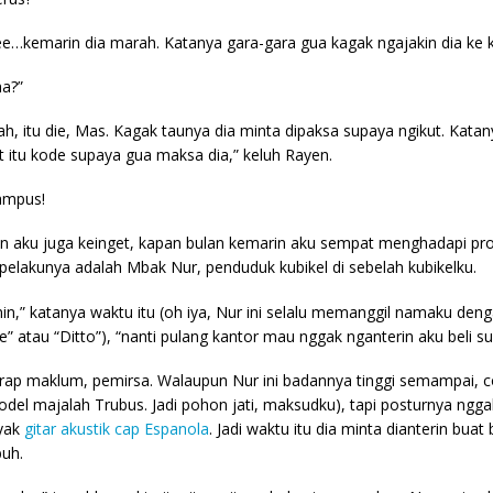
ee…kemarin dia marah. Katanya gara-gara gua kagak ngajakin dia ke 
ha?”
ah, itu die, Mas. Kagak taunya dia minta dipaksa supaya ngikut. Katan
ut itu kode supaya gua maksa dia,” keluh Rayen.
mpus!
n aku juga keinget, kapan bulan kemarin aku sempat menghadapi pro
i pelakunya adalah Mbak Nur, penduduk kubikel di sebelah kubikelku.
nin,” katanya waktu itu (oh iya, Nur ini selalu memanggil namaku denga
oe” atau “Ditto”), “nanti pulang kantor mau nggak nganterin aku beli s
rap maklum, pemirsa. Walaupun Nur ini badannya tinggi semampai, c
odel majalah Trubus. Jadi pohon jati, maksudku), tapi posturnya ngg
yak
gitar akustik cap Espanola
. Jadi waktu itu dia minta dianterin bu
buh.