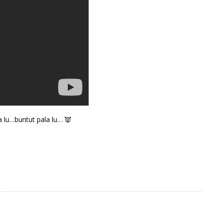
a lu…buntut pala lu… 👿