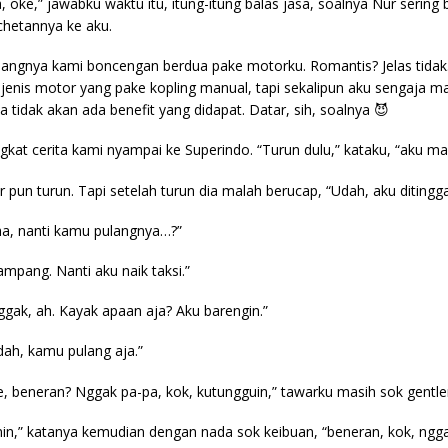
a, oke,” jawabku waktu itu, itung-itung balas jasa, soalnya Nur sering 
chetannya ke aku.
langnya kami boncengan berdua pake motorku. Romantis? Jelas tid
u jenis motor yang pake kopling manual, tapi sekalipun aku sengaja m
ja tidak akan ada benefit yang didapat. Datar, sih, soalnya 😈
ngkat cerita kami nyampai ke Superindo. “Turun dulu,” kataku, “aku mau
r pun turun. Tapi setelah turun dia malah berucap, “Udah, aku ditinggal
ha, nanti kamu pulangnya…?”
ampang. Nanti aku naik taksi.”
ggak, ah. Kayak apaan aja? Aku barengin.”
dah, kamu pulang aja.”
e, beneran? Nggak pa-pa, kok, kutungguin,” tawarku masih sok gentl
nin,” katanya kemudian dengan nada sok keibuan, “beneran, kok, ngg