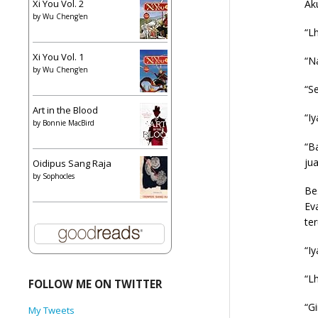
Aku
Xi You Vol. 2
by
Wu Cheng'en
“L
Xi You Vol. 1
“Na
by
Wu Cheng'en
“Se
Art in the Blood
“I
by
Bonnie MacBird
“B
jua
Oidipus Sang Raja
by
Sophocles
Be
Ev
te
“I
“L
FOLLOW ME ON TWITTER
“G
My Tweets