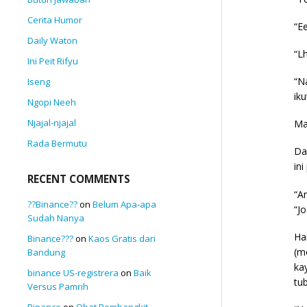
Cerita Humor
“E
Daily Waton
“L
Ini Peit Rifyu
“N
Iseng
ik
Ngopi Neeh
Njajal-njajal
Ma
Rada Bermutu
Da
in
RECENT COMMENTS
“A
??Binance??
on
Belum Apa-apa
“J
Sudah Nanya
Ha
Binance???
on
Kaos Gratis dari
(m
Bandung
ka
binance US-registrera
on
Baik
tu
Versus Pamrih
Binance
on
Obat Pembangkit