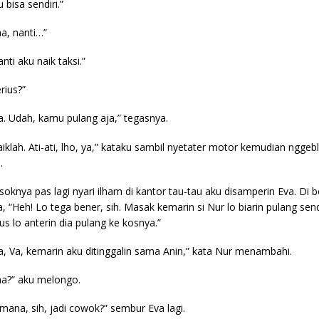
 bisa sendiri.”
ha, nanti…”
nti aku naik taksi.”
rius?”
ya. Udah, kamu pulang aja,” tegasnya.
aiklah. Ati-ati, lho, ya,” kataku sambil nyetater motor kemudian ngge
.
soknya pas lagi nyari ilham di kantor tau-tau aku disamperin Eva. Di 
a, “Heh! Lo tega bener, sih. Masak kemarin si Nur lo biarin pulang sen
rus lo anterin dia pulang ke kosnya.”
ya, Va, kemarin aku ditinggalin sama Anin,” kata Nur menambahi.
ha?” aku melongo.
imana, sih, jadi cowok?” sembur Eva lagi.