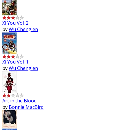
Xi You Vol. 2
by
Wu Cheng'en
Xi You Vol. 1
by
Wu Cheng'en
Art in the Blood
by
Bonnie MacBird