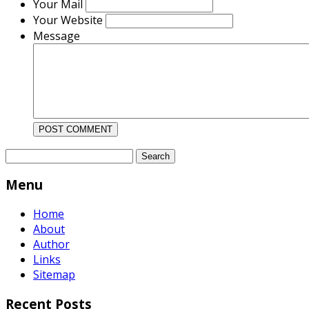
Your Mail
Your Website
Message
Search
for:
Menu
Home
About
Author
Links
Sitemap
Recent Posts