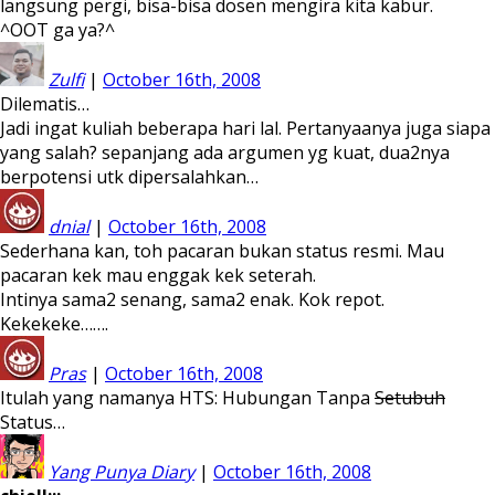
langsung pergi, bisa-bisa dosen mengira kita kabur.
^OOT ga ya?^
Zulfi
|
October 16th, 2008
Dilematis…
Jadi ingat kuliah beberapa hari lal. Pertanyaanya juga siapa
yang salah? sepanjang ada argumen yg kuat, dua2nya
berpotensi utk dipersalahkan…
dnial
|
October 16th, 2008
Sederhana kan, toh pacaran bukan status resmi. Mau
pacaran kek mau enggak kek seterah.
Intinya sama2 senang, sama2 enak. Kok repot.
Kekekeke…….
Pras
|
October 16th, 2008
Itulah yang namanya HTS: Hubungan Tanpa
Setubuh
Status…
Yang Punya Diary
|
October 16th, 2008