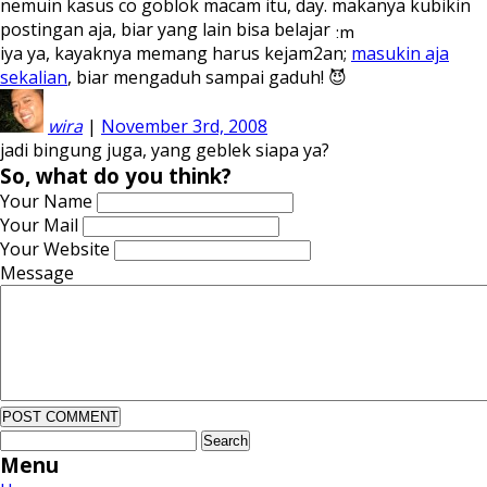
nemuin kasus co goblok macam itu, day. makanya kubikin
postingan aja, biar yang lain bisa belajar
iya ya, kayaknya memang harus kejam2an;
masukin aja
sekalian
, biar mengaduh sampai gaduh! 😈
wira
|
November 3rd, 2008
jadi bingung juga, yang geblek siapa ya?
So, what do you think?
Your Name
Your Mail
Your Website
Message
Search
for:
Menu