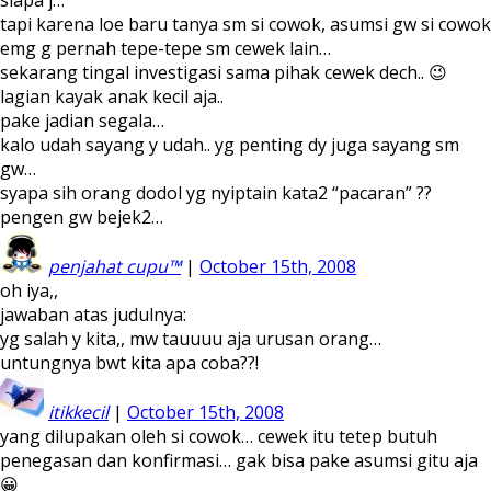
siapa j…
tapi karena loe baru tanya sm si cowok, asumsi gw si cowok
emg g pernah tepe-tepe sm cewek lain…
sekarang tingal investigasi sama pihak cewek dech.. 😉
lagian kayak anak kecil aja..
pake jadian segala…
kalo udah sayang y udah.. yg penting dy juga sayang sm
gw…
syapa sih orang dodol yg nyiptain kata2 “pacaran” ??
pengen gw bejek2…
penjahat cupu™
|
October 15th, 2008
oh iya,,
jawaban atas judulnya:
yg salah y kita,, mw tauuuu aja urusan orang…
untungnya bwt kita apa coba??!
itikkecil
|
October 15th, 2008
yang dilupakan oleh si cowok… cewek itu tetep butuh
penegasan dan konfirmasi… gak bisa pake asumsi gitu aja
😀