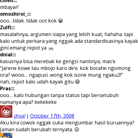
chiell:::
mbayar!
omoshiroi_:::
ooo…tidak. tidak oot kok 😀
Zulfi:::
masalahnya, argumen siapa yang lebih kuat, hahaha. tapi
kalo untuk perkara yang nggak ada standardisasinya kayak
gini emang repot ya
dnial:::
kasusnya bisa merebak ke gengsi nantinya, mas’e
“jarene kowe tau mbojo karo de’e. kok bocahe ngomong
ora? wooo… ngapusi. wong kok isone mung ngaku2!”
nah, repot kalo udah kayak gitu 😆
Pras:::
ooo… kalo hubungan tanpa status tapi bersetubuh
namanya apa? kekekeke
dnial
|
October 17th, 2008
Aku kira cowok nggak suka mengumbar hasil buruannya?
Jaman sudah berubah ternyata. 😛