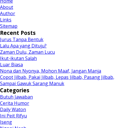
Home
About
Author
Links
Sitemap
Recent Posts
Jurus Tanpa Bentuk
Lalu Apa yang Dituju?
Zaman Dulu, Zaman Lucu
Ikut-ikutan Salah
Luar Biasa
Nona dan Nyonya, Mohon Maaf, Jangan Manja
Copot Jilbab, Pakai Jilbab, Lepas Jilbab, Pasang Jilbab,
Sampai Gawuk Sarang Manuk
Categories
Butuh Jawaban
Cerita Humor
Daily Waton
Ini Peit Rifyu
Iseng