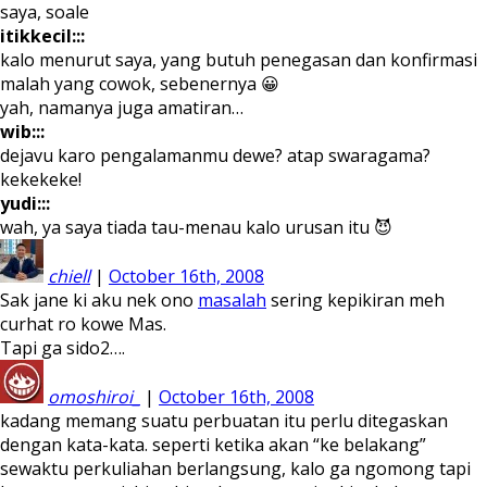
saya, soale
itikkecil:::
kalo menurut saya, yang butuh penegasan dan konfirmasi
malah yang cowok, sebenernya 😀
yah, namanya juga amatiran…
wib:::
dejavu karo pengalamanmu dewe? atap swaragama?
kekekeke!
yudi:::
wah, ya saya tiada tau-menau kalo urusan itu 😈
chiell
|
October 16th, 2008
Sak jane ki aku nek ono
masalah
sering kepikiran meh
curhat ro kowe Mas.
Tapi ga sido2….
omoshiroi_
|
October 16th, 2008
kadang memang suatu perbuatan itu perlu ditegaskan
dengan kata-kata. seperti ketika akan “ke belakang”
sewaktu perkuliahan berlangsung, kalo ga ngomong tapi