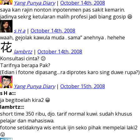
Yang Punya Diary
|
October 14th, 2008
saya kan rajin nonton inpotenmen pas sakit kemarin.
jadinya sekrg ketularan malih profesi jadi biang gosip 😆
s H a
|
October 14th, 2008
waah, gejolak kawula muda . sama” anehnya . hehehe
lambrtz
|
October 14th, 2008
Konsultasi cinta? 😕
Tarifnya berapa Pak?
(Edian i fotone dipasang…ra diprotes karo sing duwe rupa?)
Yang Punya Diary
|
October 15th, 2008
s H a:::
ja begitoelah kira2 😀
lambrtz:::
short time 350 ribu, djo. tarif normal kuwi. sudah khusus
pelajar dan mahasiswa.
fotone setidaknya wis entuk ijin seko pihak mempelai laki2
😛