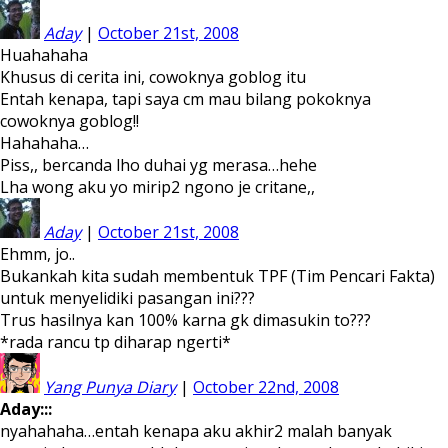
Aday
|
October 21st, 2008
Huahahaha
Khusus di cerita ini, cowoknya goblog itu
Entah kenapa, tapi saya cm mau bilang pokoknya
cowoknya goblog!!
Hahahaha…
Piss,, bercanda lho duhai yg merasa…hehe
Lha wong aku yo mirip2 ngono je critane,,
Aday
|
October 21st, 2008
Ehmm, jo..
Bukankah kita sudah membentuk TPF (Tim Pencari Fakta)
untuk menyelidiki pasangan ini???
Trus hasilnya kan 100% karna gk dimasukin to???
*rada rancu tp diharap ngerti*
Yang Punya Diary
|
October 22nd, 2008
Aday:::
nyahahaha…entah kenapa aku akhir2 malah banyak