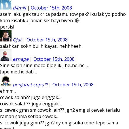
d4mN
|
October 15th, 2008
asem. aku gak tau crita padamu tow pak? iku lak yo podho
karo kisahku jaman sik bayi biyen. 😆
persis!
Ojat
|
October 15th, 2008
salahkan sokhibul hikayat.. hehhheeh
eshape
|
October 15th, 2008
Sing salah sing moco blog iki, he..he..he….
Jape methe dab…
penjahat cupu™
|
October 15th, 2008
ehmm,,
cewek salah?? juga enggak…
cowok salah?? juga enggak…
si cewek gmn sm cowok lain?? jgn2 emg si cewek terlalu
ramah sama setiap cowok…
si cowok juga gmn?? jgn2 dy emg suka tepe-tepe sama