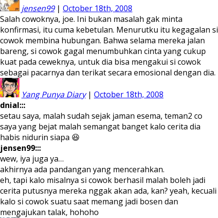
jensen99
|
October 18th, 2008
Salah cowoknya, joe. Ini bukan masalah gak minta
konfirmasi, itu cuma kebetulan. Menurutku itu kegagalan si
cowok membina hubungan. Bahwa selama mereka jalan
bareng, si cowok gagal menumbuhkan cinta yang cukup
kuat pada ceweknya, untuk dia bisa mengakui si cowok
sebagai pacarnya dan terikat secara emosional dengan dia.
Yang Punya Diary
|
October 18th, 2008
dnial:::
setau saya, malah sudah sejak jaman esema, teman2 co
saya yang bejat malah semangat banget kalo cerita dia
habis nidurin siapa 😆
jensen99:::
wew, iya juga ya…
akhirnya ada pandangan yang mencerahkan.
eh, tapi kalo misalnya si cowok berhasil malah boleh jadi
cerita putusnya mereka nggak akan ada, kan? yeah, kecuali
kalo si cowok suatu saat memang jadi bosen dan
mengajukan talak, hohoho