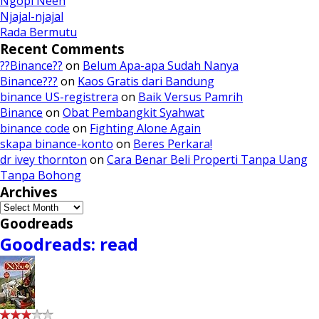
Ngopi Neeh
Njajal-njajal
Rada Bermutu
Recent Comments
??Binance??
on
Belum Apa-apa Sudah Nanya
Binance???
on
Kaos Gratis dari Bandung
binance US-registrera
on
Baik Versus Pamrih
Binance
on
Obat Pembangkit Syahwat
binance code
on
Fighting Alone Again
skapa binance-konto
on
Beres Perkara!
dr ivey thornton
on
Cara Benar Beli Properti Tanpa Uang
Tanpa Bohong
Archives
Archives
Goodreads
Goodreads: read