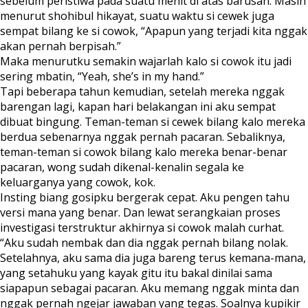
sebelum peristiwa pada suatu menit di atas barusan. Masih
menurut shohibul hikayat, suatu waktu si cewek juga
sempat bilang ke si cowok, “Apapun yang terjadi kita nggak
akan pernah berpisah.”
Maka menurutku semakin wajarlah kalo si cowok itu jadi
sering mbatin, “Yeah, she’s in my hand.”
Tapi beberapa tahun kemudian, setelah mereka nggak
barengan lagi, kapan hari belakangan ini aku sempat
dibuat bingung. Teman-teman si cewek bilang kalo mereka
berdua sebenarnya nggak pernah pacaran. Sebaliknya,
teman-teman si cowok bilang kalo mereka benar-benar
pacaran, wong sudah dikenal-kenalin segala ke
keluarganya yang cowok, kok.
Insting biang gosipku bergerak cepat. Aku pengen tahu
versi mana yang benar. Dan lewat serangkaian proses
investigasi terstruktur akhirnya si cowok malah curhat.
“Aku sudah nembak dan dia nggak pernah bilang nolak.
Setelahnya, aku sama dia juga bareng terus kemana-mana,
yang setahuku yang kayak gitu itu bakal dinilai sama
siapapun sebagai pacaran. Aku memang nggak minta dan
nggak pernah ngejar jawaban yang tegas. Soalnya kupikir