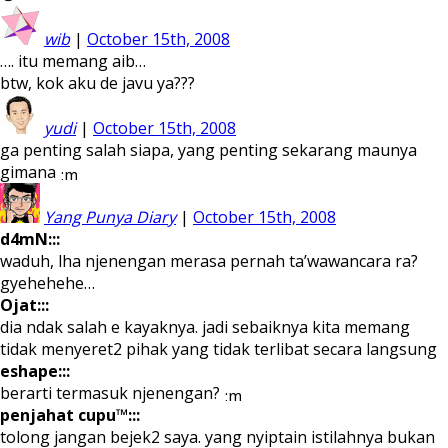
wib
|
October 15th, 2008
…. itu memang aib…
btw, kok aku de javu ya???
yudi
|
October 15th, 2008
ga penting salah siapa, yang penting sekarang maunya
gimana
Yang Punya Diary
|
October 15th, 2008
d4mN:::
waduh, lha njenengan merasa pernah ta’wawancara ra?
gyehehehe…
Ojat:::
dia ndak salah e kayaknya. jadi sebaiknya kita memang
tidak menyeret2 pihak yang tidak terlibat secara langsung
eshape:::
berarti termasuk njenengan?
penjahat cupu™:::
tolong jangan bejek2 saya. yang nyiptain istilahnya bukan