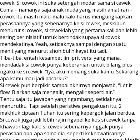
cewek. Si cowok ini suka setengah modar sama si cewek.
Cuma – namanya saja anak muda yang masih amatiran –
cowok itu masih malu-malu kalo harus mengungkapkan
perasaannya yang sebenarnya ke si cewek, meskipun
menurut si cowok, si ceweklah yang pertama kali dan lebih
sering berinisiatif untuk bertindak supaya si cowok
mendekatinya. Yeah, setidaknya sampai dengan suatu
menit yang menurut shohibul hikayat itu tadi.
Tiba-tiba, entah kesambet jin iprit versi yang mana,
mendadak si cowok punya keberanian untuk bilang plus
ngaku ke si cewek, “Iya, aku memang suka kamu. Sekarang
apa kamu mau jadi pacarku?”
Si cewek pun berpikir sampai akhirnya menjawab, “Let it
flow. Biarkan saja mengalir, mengalir seperti air.”
Tentu saja itu jawaban yang ngambang, setidaknya
menurutku. Tapi setelah peristiwa pengakuan itu, 2
makhluk ciptaan Tuhan itu sering kepergok jalan berdua.
Si cowok juga jadi lebih rajin ngapel ke kos si cewek tanpa
khawatir lagi kalo si cewek sebenarnya nggak punya
perasaan apa-apa sama dia, seperti kekhawatirannya