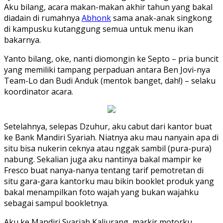
Aku bilang, acara makan-makan akhir tahun yang bakal
diadain di rumahnya
Abhonk
sama anak-anak singkong
di kampusku kutanggung semua untuk menu ikan
bakarnya.
Yanto bilang, oke, nanti diomongin ke Septo – pria buncit
yang memiliki tampang perpaduan antara Ben Jovi-nya
Team-Lo dan Budi Anduk (mentok banget, dah!) – selaku
koordinator acara.
Setelahnya, selepas Dzuhur, aku cabut dari kantor buat
ke Bank Mandiri Syariah. Niatnya aku mau nanyain apa di
situ bisa nukerin ceknya atau nggak sambil (pura-pura)
nabung. Sekalian juga aku nantinya bakal mampir ke
Fresco buat nanya-nanya tentang tarif pemotretan di
situ gara-gara kantorku mau bikin booklet produk yang
bakal menampilkan foto wajah yang bukan wajahku
sebagai sampul bookletnya.
Aku ke Mandiri Syariah Kaliurang, markir motorku,