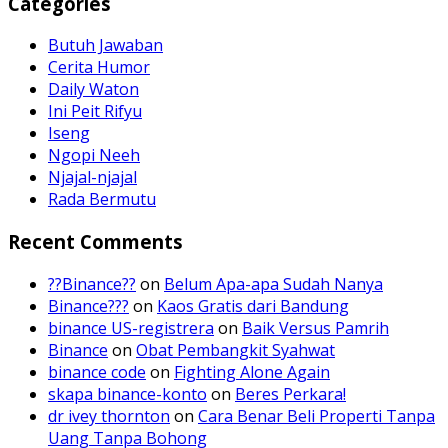
Categories
Butuh Jawaban
Cerita Humor
Daily Waton
Ini Peit Rifyu
Iseng
Ngopi Neeh
Njajal-njajal
Rada Bermutu
Recent Comments
??Binance??
on
Belum Apa-apa Sudah Nanya
Binance???
on
Kaos Gratis dari Bandung
binance US-registrera
on
Baik Versus Pamrih
Binance
on
Obat Pembangkit Syahwat
binance code
on
Fighting Alone Again
skapa binance-konto
on
Beres Perkara!
dr ivey thornton
on
Cara Benar Beli Properti Tanpa
Uang Tanpa Bohong