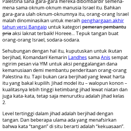
Palestina sana gara-gara mereka dibombardir semena-
mena sama oknum-oknum manusia Israel itu. Bahkan
gara-gara ulah oknum-oknumnya itu, orang-orang Israel
malah dinominasikan untuk meraih
penghargaan akhir
tahun versi Bangaip
untuk kategori
pemeran pembantu
pria
aksi laknat terbaik! Horeee… Tepuk tangan buat
orang-orang Israel, sodara-sodara.
Sehubungan dengan hal itu, kuputuskan untuk ikutan
berjihad, Komandan! Kemarin
Landhes
sama
Anis
sempat
ngirim pesan via Y!M untuk aksi penggalangan dana
kemanusiaan demi membantu penderitaan orang-orang
Palestina itu. Tapi bukan cara berjihad yang lewat harta
itu yang bakal kupilih. Jihad model itu – walopun konon –
kualitasnya lebih tinggi ketimbang jihad lewat niatan dan
juga kata-kata, tetap saja menurutku adalah jihad kelas
2.
Level tertinggi dalam jihad adalah berjihad dengan
tangan. Dan beberapa ulama ada yang menafsirkan
bahwa kata “tangan” di situ berarti adalah “kekuasaan”.