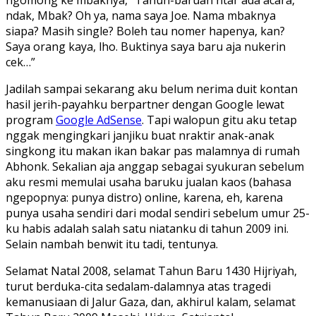
ndak, Mbak? Oh ya, nama saya Joe. Nama mbaknya
siapa? Masih single? Boleh tau nomer hapenya, kan?
Saya orang kaya, lho. Buktinya saya baru aja nukerin
cek…”
Jadilah sampai sekarang aku belum nerima duit kontan
hasil jerih-payahku berpartner dengan Google lewat
program
Google AdSense
. Tapi walopun gitu aku tetap
nggak mengingkari janjiku buat nraktir anak-anak
singkong itu makan ikan bakar pas malamnya di rumah
Abhonk. Sekalian aja anggap sebagai syukuran sebelum
aku resmi memulai usaha baruku jualan kaos (bahasa
ngepopnya: punya distro) online, karena, eh, karena
punya usaha sendiri dari modal sendiri sebelum umur 25-
ku habis adalah salah satu niatanku di tahun 2009 ini.
Selain nambah benwit itu tadi, tentunya.
Selamat Natal 2008, selamat Tahun Baru 1430 Hijriyah,
turut berduka-cita sedalam-dalamnya atas tragedi
kemanusiaan di Jalur Gaza, dan, akhirul kalam, selamat