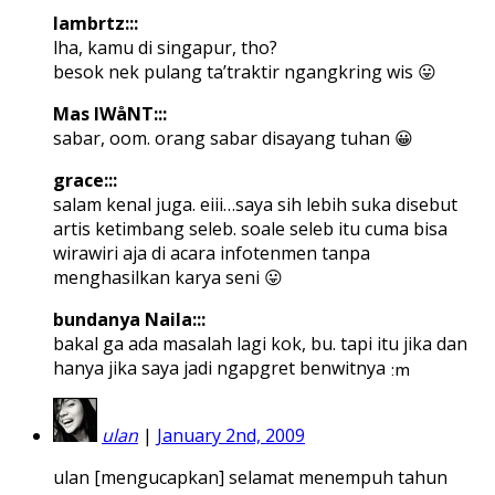
lambrtz:::
lha, kamu di singapur, tho?
besok nek pulang ta’traktir ngangkring wis 😛
Mas IWåNT:::
sabar, oom. orang sabar disayang tuhan 😀
grace:::
salam kenal juga. eiii…saya sih lebih suka disebut
artis ketimbang seleb. soale seleb itu cuma bisa
wirawiri aja di acara infotenmen tanpa
menghasilkan karya seni 😛
bundanya Naila:::
bakal ga ada masalah lagi kok, bu. tapi itu jika dan
hanya jika saya jadi ngapgret benwitnya
ulan
|
January 2nd, 2009
ulan [mengucapkan] selamat menempuh tahun