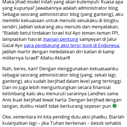
Maka jihad model inilah yang akan kutempuh. Kuasa apa
yang kupunya? Jawabannya adalah administrator blog.
Sebagai seorang administrator blog (yang ganteng), aku
memiliki kekuasaan untuk menulis sesukaku di blogku
sendiri. Jadilah sekarang aku menulis dan menyatakan,
“Biadab betul tindakan Israel itu! Ayo teman-teman FPI,
lampiaskan hasrat
mainan pentung
sampeyan di Jalur
Gaza! Ayo
para pendukung aksi teror bom di Endonesa
,
jadilah martir dengan meledakkan diri kalian di kamp
militernya Israel!” Allahu Akbar!!!
Nah, beres, kan? Dengan menggunakan kekuasaanku
sebagai seorang administrator blog (yang, sekali lagi,
ganteng), aku sudah berjihad dalam level yang tertinggi.
Dan ini juga lebih menguntungkan secara finansial
ketimbang kalo aku menuruti sarannya Landhes sama
Anis buat berjihad lewat harta. Dengan berjihad dengan
tangan, duitku relatif tidak berkurang sepeser pun
Oke, sementara ini kita pending dulu aksi jihadku. Biarlah
kulanjutkan lagi – jika Tuhan berkenan – besok sehabis