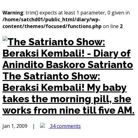
Warning
: trim() expects at least 1 parameter, 0 given in
/home/satchd01/public_html/diary/wp-
content/themes/focused/functions.php
on line
2
The Satrianto Show:
Beraksi Kembali!
My baby
takes the morning pill, she
works from nine till five AM.
Jan 1, 2009 |
34 comments