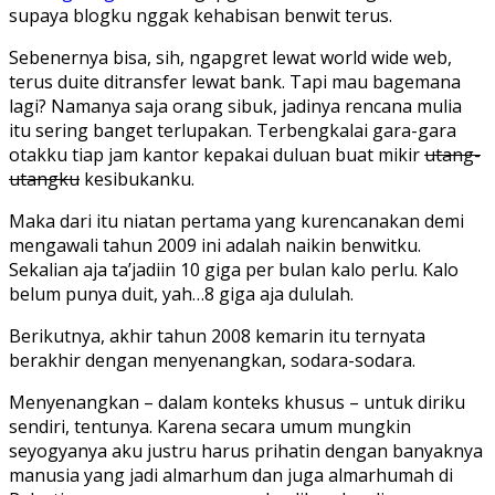
supaya blogku nggak kehabisan benwit terus.
Sebenernya bisa, sih, ngapgret lewat world wide web,
terus duite ditransfer lewat bank. Tapi mau bagemana
lagi? Namanya saja orang sibuk, jadinya rencana mulia
itu sering banget terlupakan. Terbengkalai gara-gara
otakku tiap jam kantor kepakai duluan buat mikir
utang-
utangku
kesibukanku.
Maka dari itu niatan pertama yang kurencanakan demi
mengawali tahun 2009 ini adalah naikin benwitku.
Sekalian aja ta’jadiin 10 giga per bulan kalo perlu. Kalo
belum punya duit, yah…8 giga aja dululah.
Berikutnya, akhir tahun 2008 kemarin itu ternyata
berakhir dengan menyenangkan, sodara-sodara.
Menyenangkan – dalam konteks khusus – untuk diriku
sendiri, tentunya. Karena secara umum mungkin
seyogyanya aku justru harus prihatin dengan banyaknya
manusia yang jadi almarhum dan juga almarhumah di