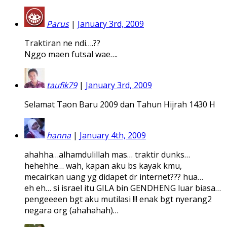
Parus
|
January 3rd, 2009
Traktiran ne ndi….??
Nggo maen futsal wae….
taufik79
|
January 3rd, 2009
Selamat Taon Baru 2009 dan Tahun Hijrah 1430 H
hanna
|
January 4th, 2009
ahahha…alhamdulillah mas… traktir dunks…
hehehhe… wah, kapan aku bs kayak kmu,
mecairkan uang yg didapet dr internet??? hua…
eh eh… si israel itu GILA bin GENDHENG luar biasa…
pengeeeen bgt aku mutilasi !!! enak bgt nyerang2
negara org (ahahahah)…