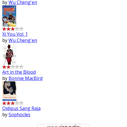
by
Wu Cheng'en
Xi You Vol. 1
by
Wu Cheng'en
Art in the Blood
by
Bonnie MacBird
Oidipus Sang Raja
by
Sophocles