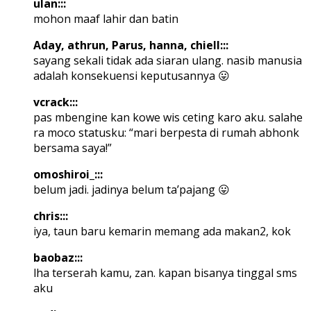
ulan:::
mohon maaf lahir dan batin
Aday, athrun, Parus, hanna, chiell:::
sayang sekali tidak ada siaran ulang. nasib manusia
adalah konsekuensi keputusannya 😛
vcrack:::
pas mbengine kan kowe wis ceting karo aku. salahe
ra moco statusku: “mari berpesta di rumah abhonk
bersama saya!”
omoshiroi_:::
belum jadi. jadinya belum ta’pajang 😛
chris:::
iya, taun baru kemarin memang ada makan2, kok
baobaz:::
lha terserah kamu, zan. kapan bisanya tinggal sms
aku