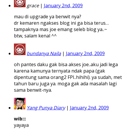
grace
|
January 2nd, 2009
mau di upgrade ya benwit nya?
dr kemaren ngakses blog ini ga bisa terus…
tampaknya mas joe emang seleb blog ya..~
btw, salam kenal ^^
bundanya Naila
|
January 2nd, 2009
oh pantes daku gak bisa akses joe..aku jadi lega
karena kamunya ternyata ndak papa (gak
dipentung sama orang2 FPI..hihihi). ya sudah, met
tahun baru juga ya. moga gak ada masalah lagi
sama benwit-nya.
Yang Punya Diary
|
January 2nd, 2009
wib:::
yayaya