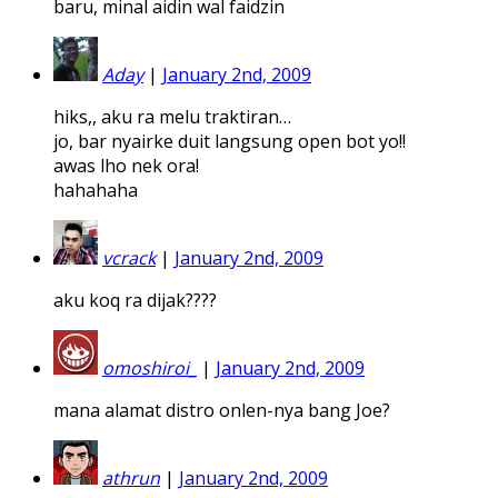
baru, minal aidin wal faidzin
Aday
|
January 2nd, 2009
hiks,, aku ra melu traktiran…
jo, bar nyairke duit langsung open bot yo!!
awas lho nek ora!
hahahaha
vcrack
|
January 2nd, 2009
aku koq ra dijak????
omoshiroi_
|
January 2nd, 2009
mana alamat distro onlen-nya bang Joe?
athrun
|
January 2nd, 2009