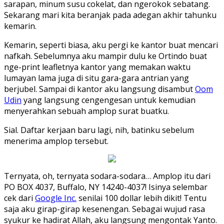
sarapan, minum susu cokelat, dan ngerokok sebatang.
Sekarang mari kita beranjak pada adegan akhir tahunku
kemarin.
Kemarin, seperti biasa, aku pergi ke kantor buat mencari
nafkah. Sebelumnya aku mampir dulu ke Ortindo buat
nge-print leafletnya kantor yang memakan waktu
lumayan lama juga di situ gara-gara antrian yang
berjubel. Sampai di kantor aku langsung disambut
Oom
Udin
yang langsung cengengesan untuk kemudian
menyerahkan sebuah amplop surat buatku.
Sial. Daftar kerjaan baru lagi, nih, batinku sebelum
menerima amplop tersebut.
Ternyata, oh, ternyata sodara-sodara… Amplop itu dari
PO BOX 4037, Buffalo, NY 14240-4037! Isinya selembar
cek dari
Google Inc.
senilai 100 dollar lebih dikit! Tentu
saja aku girap-girap kesenengan. Sebagai wujud rasa
syukur ke hadirat Allah, aku langsung mengontak Yanto.