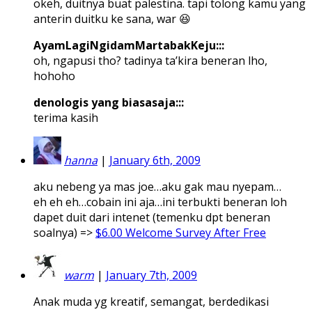
okeh, duitnya buat palestina. tapi tolong kamu yang
anterin duitku ke sana, war 😆
AyamLagiNgidamMartabakKeju:::
oh, ngapusi tho? tadinya ta’kira beneran lho,
hohoho
denologis yang biasasaja:::
terima kasih
hanna
|
January 6th, 2009
aku nebeng ya mas joe…aku gak mau nyepam…
eh eh eh…cobain ini aja…ini terbukti beneran loh
dapet duit dari intenet (temenku dpt beneran
soalnya) =>
$6.00 Welcome Survey After Free
warm
|
January 7th, 2009
Anak muda yg kreatif, semangat, berdedikasi