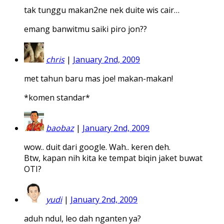
tak tunggu makan2ne nek duite wis cair…
emang banwitmu saiki piro jon??
chris
|
January 2nd, 2009
met tahun baru mas joe! makan-makan!
*komen standar*
baobaz
|
January 2nd, 2009
wow.. duit dari google. Wah.. keren deh.
Btw, kapan nih kita ke tempat biqin jaket buwat
OTI?
yudi
|
January 2nd, 2009
aduh ndul, leo dah nganten ya?