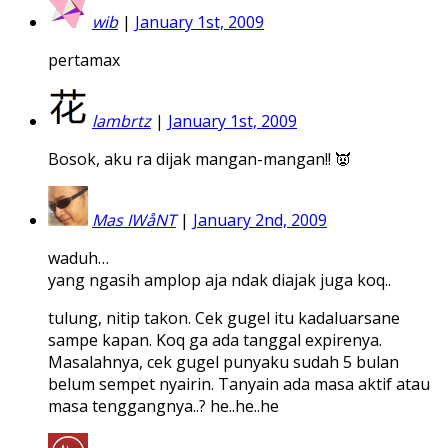
wib
|
January 1st, 2009
pertamax
lambrtz
|
January 1st, 2009
Bosok, aku ra dijak mangan-mangan!! 👿
Mas IWåNT
|
January 2nd, 2009
waduh…
yang ngasih amplop aja ndak diajak juga koq..
tulung, nitip takon. Cek gugel itu kadaluarsane
sampe kapan. Koq ga ada tanggal expirenya.
Masalahnya, cek gugel punyaku sudah 5 bulan
belum sempet nyairin. Tanyain ada masa aktif atau
masa tenggangnya..? he..he..he