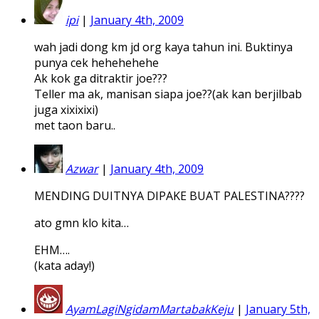
ipi
|
January 4th, 2009
wah jadi dong km jd org kaya tahun ini. Buktinya
punya cek hehehehehe
Ak kok ga ditraktir joe???
Teller ma ak, manisan siapa joe??(ak kan berjilbab
juga xixixixi)
met taon baru..
Azwar
|
January 4th, 2009
MENDING DUITNYA DIPAKE BUAT PALESTINA????
ato gmn klo kita…
EHM….
(kata aday!)
AyamLagiNgidamMartabakKeju
|
January 5th,