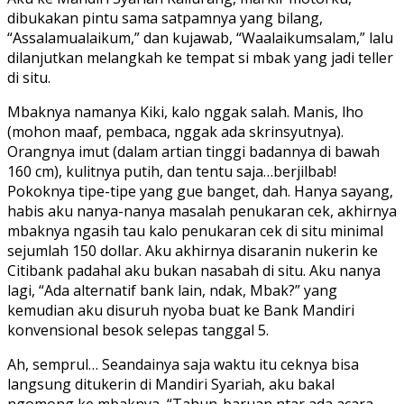
dibukakan pintu sama satpamnya yang bilang,
“Assalamualaikum,” dan kujawab, “Waalaikumsalam,” lalu
dilanjutkan melangkah ke tempat si mbak yang jadi teller
di situ.
Mbaknya namanya Kiki, kalo nggak salah. Manis, lho
(mohon maaf, pembaca, nggak ada skrinsyutnya).
Orangnya imut (dalam artian tinggi badannya di bawah
160 cm), kulitnya putih, dan tentu saja…berjilbab!
Pokoknya tipe-tipe yang gue banget, dah. Hanya sayang,
habis aku nanya-nanya masalah penukaran cek, akhirnya
mbaknya ngasih tau kalo penukaran cek di situ minimal
sejumlah 150 dollar. Aku akhirnya disaranin nukerin ke
Citibank padahal aku bukan nasabah di situ. Aku nanya
lagi, “Ada alternatif bank lain, ndak, Mbak?” yang
kemudian aku disuruh nyoba buat ke Bank Mandiri
konvensional besok selepas tanggal 5.
Ah, semprul… Seandainya saja waktu itu ceknya bisa
langsung ditukerin di Mandiri Syariah, aku bakal
ngomong ke mbaknya, “Tahun-baruan ntar ada acara,