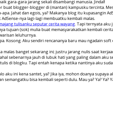
ik gara-gara jarang sekali disambangi manusia. Jindal!
r buat blogger-blogger di (mantan) kampusku tercinta. Mes
apa-apa. Jahat dan egois, ya? Makanya blog itu kupasangin
tuk AdSense-nya lagi-lagi membuatku kembali malas.
 majang tulisanku seputar cerita wayang
. Tapi ternyata aku 
nya tujuan (sok) mulia buat memasyarakatkan kembali ceri
warisan leluhurnya.
-apa. Kosong. Aku sendiri rencananya baru mau ngadain soft 
a malas banget sekarang ini; justru jarang nulis saat ker
l sebenarnya jauh di lubuk hati yang paling dalam aku ser
tulis di blogku. Tapi entah kenapa ketika nantinya aku su
 aku ini kena santet, ya? Jika iya, mohon doanya supaya a
n semangatku bisa kembali seperti dulu. Mau ya? Ya? Ya? Ya