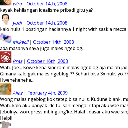
wira
|
October 14th, 2008
kayak kehilangan idealisme pribadi gitu ya?
yudi
|
October 14th, 2008
kalo nulis 1 postingan hadiahnya 1 night with saskia mecca
itikkecil
|
October 14th, 2008
ada masanya saya juga males ngeblog…
Pras
|
October 16th, 2008
Wah, Joe… Kowe kena sindrom malas ngeblog aja malah jadi 
Gimana kalo gak males ngeblog..?? Sehari bisa 3x nulis yo..?
Hwehehehehe…
Aliaz
|
February 4th, 2009
Wong malas ngeblog kok tetep bisa nulis. Kudune blank, ma
Wah, kalo aku banyak ide tulisan mengalir tapi aku wae m
Jebulnya wordpress mbingung’ke. Halah, dasar aku wae sin
Help!!!