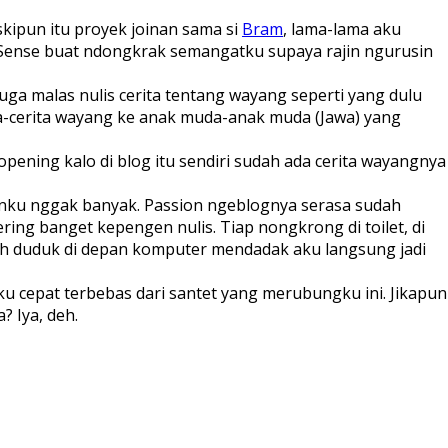
kipun itu proyek joinan sama si
Bram
, lama-lama aku
 AdSense buat ndongkrak semangatku supaya rajin ngurusin
juga malas nulis cerita tentang wayang seperti yang dulu
ta-cerita wayang ke anak muda-anak muda (Jawa) yang
opening kalo di blog itu sendiri sudah ada cerita wayangnya
jaanku nggak banyak. Passion ngeblognya serasa sudah
ing banget kepengen nulis. Tiap nongkrong di toilet, di
dah duduk di depan komputer mendadak aku langsung jadi
ku cepat terbebas dari santet yang merubungku ini. Jikapun
? Iya, deh.