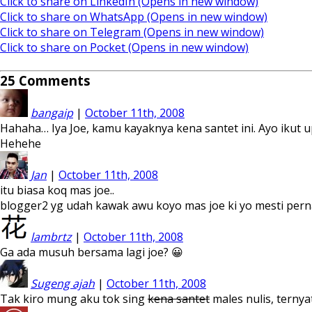
Click to share on LinkedIn (Opens in new window)
Click to share on WhatsApp (Opens in new window)
Click to share on Telegram (Opens in new window)
Click to share on Pocket (Opens in new window)
25
Comments
bangaip
|
October 11th, 2008
Hahaha… Iya Joe, kamu kayaknya kena santet ini. Ayo ikut u
Hehehe
Jan
|
October 11th, 2008
itu biasa koq mas joe..
blogger2 yg udah kawak awu koyo mas joe ki yo mesti pernah
lambrtz
|
October 11th, 2008
Ga ada musuh bersama lagi joe? 😀
Sugeng ajah
|
October 11th, 2008
Tak kiro mung aku tok sing
kena santet
males nulis, ternya