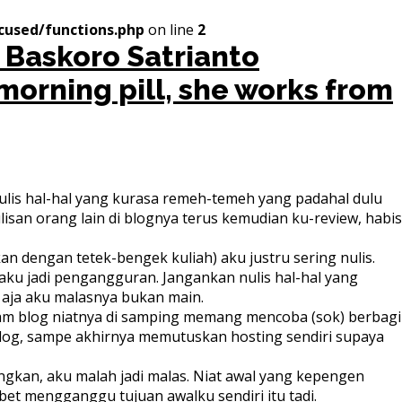
cused/functions.php
on line
2
morning pill, she works from
 nulis hal-hal yang kurasa remeh-temeh yang padahal dulu
isan orang lain di blognya terus kemudian ku-review, habis
n dengan tetek-bengek kuliah) aku justru sering nulis.
 aku jadi pengangguran. Jangankan nulis hal-hal yang
 aja aku malasnya bukan main.
acam blog niatnya di samping memang mencoba (sok) berbagi
 blog, sampe akhirnya memutuskan hosting sendiri supaya
ngkan, aku malah jadi malas. Niat awal yang kepengen
t mengganggu tujuan awalku sendiri itu tadi.