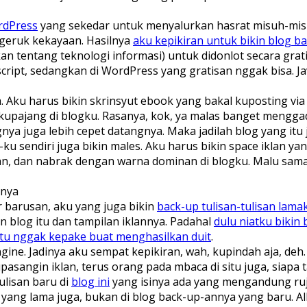
rdPress
yang sekedar untuk menyalurkan hasrat misuh-misu
geruk kekayaan. Hasilnya
aku kepikiran untuk bikin blog ba
 tentang teknologi informasi) untuk didonlot secara grati
script, sedangkan di WordPress yang gratisan nggak bisa. Ja
ya. Aku harus bikin skrinsyut ebook yang bakal kuposting 
 kupajang di blogku. Rasanya, kok, ya malas banget menggad
 juga lebih cepet datangnya. Maka jadilah blog yang itu j
ku sendiri juga bikin males. Aku harus bikin space iklan 
 dan nabrak dengan warna dominan di blogku. Malu sama dis
nnya
 barusan, aku yang juga bikin
back-up tulisan-tulisan lam
n blog itu dan tampilan iklannya. Padahal
dulu niatku bikin
itu nggak kepake buat menghasilkan duit
.
ngine. Jadinya aku sempat kepikiran, wah, kupindah aja, deh
upasangin iklan, terus orang pada mbaca di situ juga, siapa
ulisan baru di
blog ini
yang isinya ada yang mengandung ruj
 yang lama juga, bukan di blog back-up-annya yang baru. A