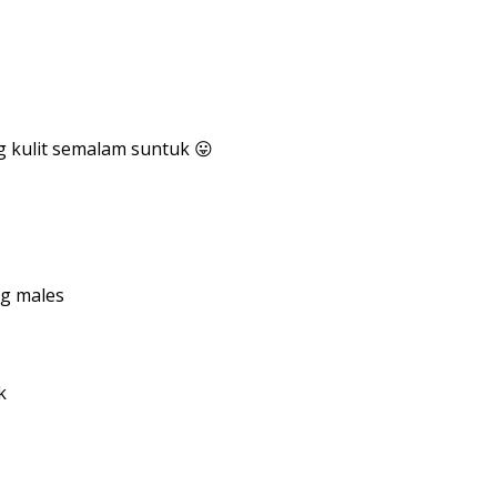
 kulit semalam suntuk 😛
yg males
k