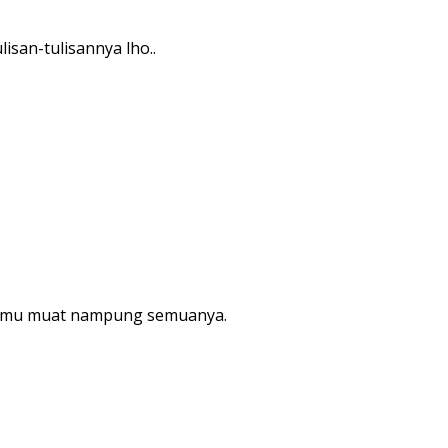
isan-tulisannya lho..
vermu muat nampung semuanya.