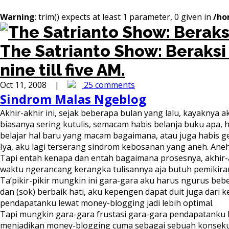
Warning
: trim() expects at least 1 parameter, 0 given in
/ho
The Satrianto Show: Beraks
nine till five AM.
Oct 11, 2008 |
25 comments
Sindrom Malas Ngeblog
Akhir-akhir ini, sejak beberapa bulan yang lalu, kayaknya
biasanya sering kutulis, semacam habis belanja buku apa, h
belajar hal baru yang macam bagaimana, atau juga habis gel
Iya, aku lagi terserang sindrom kebosanan yang aneh. Aneh
Tapi entah kenapa dan entah bagaimana prosesnya, akhir-ak
waktu ngerancang kerangka tulisannya aja butuh pemikiran,
Ta’pikir-pikir mungkin ini gara-gara aku harus ngurus be
dan (sok) berbaik hati, aku kepengen dapat duit juga dari
pendapatanku lewat money-blogging jadi lebih optimal.
Tapi mungkin gara-gara frustasi gara-gara pendapatanku le
menjadikan money-blogging cuma sebagai sebuah konsekuen