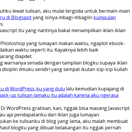
hku lewat tulisan, aku mulai tergoda untuk bermain-main
ru di Blogspot
yang isinya mbagi-mbagiin
kumpulan
s.
vascript itu yang nantinya bakal menampilkan iklan-iklan
via Photoshop yang lumayan makan waktu, ngaplot ebook-
aikan waktu seperti itu. Kayaknya lebih baik
arang diapdet.
yang warnanya senada dengan tampilan blogku supaya iklan
iplin ilmuku sendiri yang sempat ikutan icip-icip kuliah
aku di WordPress-ku yang dulu
lalu kemudian kupajang di
 back-up tulisan lamaku itu adalah karena aku ngerasa
. Di WordPress gratisan, kan, nggak bisa masang Javascript.
 tau aja pendapatanku dari iklan juga lumayan.
ukan ke tulisanku di blog yang lama, aku malah membuat
lhasil blogku yang dibuat belakangan itu nggak pernah