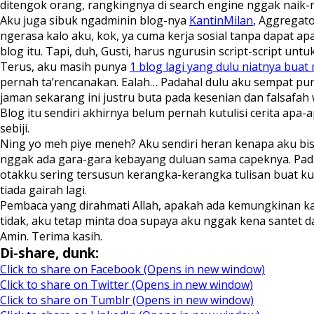
ditengok orang, rangkingnya di search engine nggak naik-na
Aku juga sibuk ngadminin blog-nya
KantinMilan
, Aggregato
ngerasa kalo aku, kok, ya cuma kerja sosial tanpa dapat 
blog itu. Tapi, duh, Gusti, harus ngurusin script-script un
Terus, aku masih punya
1 blog lagi yang dulu niatnya buat
pernah ta’rencanakan. Ealah… Padahal dulu aku sempat pu
jaman sekarang ini justru buta pada kesenian dan falsafah 
Blog itu sendiri akhirnya belum pernah kutulisi cerita apa
sebiji.
Ning yo meh piye meneh? Aku sendiri heran kenapa aku bis
nggak ada gara-gara kebayang duluan sama capeknya. Padaha
otakku sering tersusun kerangka-kerangka tulisan buat ku
tiada gairah lagi.
Pembaca yang dirahmati Allah, apakah ada kemungkinan kalo
tidak, aku tetap minta doa supaya aku nggak kena santet da
Amin. Terima kasih.
Di-share, dunk:
Click to share on Facebook (Opens in new window)
Click to share on Twitter (Opens in new window)
Click to share on Tumblr (Opens in new window)