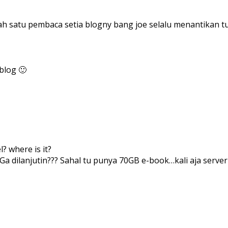
ah satu pembaca setia blogny bang joe selalu menantikan tul
blog 🙂
? where is it?
a dilanjutin??? Sahal tu punya 70GB e-book…kali aja ser