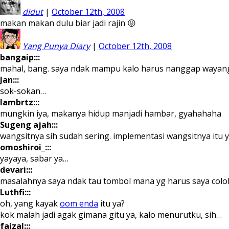
didut
|
October 12th, 2008
makan makan dulu biar jadi rajin 😛
Yang Punya Diary
|
October 12th, 2008
bangaip:::
mahal, bang. saya ndak mampu kalo harus nanggap wayang
Jan:::
sok-sokan…
lambrtz:::
mungkin iya, makanya hidup manjadi hambar, gyahahaha
Sugeng ajah:::
wangsitnya sih sudah sering. implementasi wangsitnya itu 
omoshiroi_:::
yayaya, sabar ya…
devari:::
masalahnya saya ndak tau tombol mana yg harus saya colo
Luthfi:::
oh, yang kayak
oom enda
itu ya?
kok malah jadi agak gimana gitu ya, kalo menurutku, sih…
faizal:::