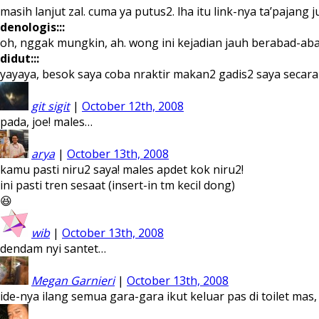
masih lanjut zal. cuma ya putus2. lha itu link-nya ta’pajang
denologis:::
oh, nggak mungkin, ah. wong ini kejadian jauh berabad-aba
didut:::
yayaya, besok saya coba nraktir makan2 gadis2 saya secara 
git sigit
|
October 12th, 2008
pada, joe! males…
arya
|
October 13th, 2008
kamu pasti niru2 saya! males apdet kok niru2!
ini pasti tren sesaat (insert-in tm kecil dong)
😆
wib
|
October 13th, 2008
dendam nyi santet…
Megan Garnieri
|
October 13th, 2008
ide-nya ilang semua gara-gara ikut keluar pas di toilet mas