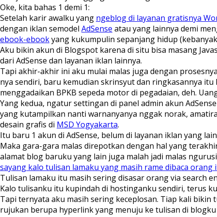
Oke, kita bahas 1 demi 1:
Setelah karir awalku yang
ngeblog di layanan gratisnya Wo
dengan iklan semodel
AdSense
atau yang lainnya demi men
ebook-ebook
yang kukumpulin sepanjang hidup (kebanyakan
Aku bikin akun di Blogspot karena di situ bisa masang Java
dari AdSense dan layanan iklan lainnya.
Tapi akhir-akhir ini aku mulai malas juga dengan prosesn
nya sendiri, baru kemudian skrinsyut dan ringkasannya itu
menggadaikan BPKB sepeda motor di pegadaian, deh. Uangnya
Yang kedua, ngatur settingan di panel admin akun AdSense-
yang kutampilkan nanti warnanyanya nggak norak, amatiran,
desain grafis di
MSD Yogyakarta
.
Itu baru 1 akun di AdSense, belum di layanan iklan yang lai
Maka gara-gara malas direpotkan dengan hal yang terakhir
alamat blog baruku yang lain juga malah jadi malas ngurusi
sayang kalo tulisan lamaku yang masih rame dibaca orang 
Tulisan lamaku itu masih sering disasar orang via search e
Kalo tulisanku itu kupindah di hostinganku sendiri, terus k
Tapi ternyata aku masih sering keceplosan. Tiap kali bikin t
rujukan berupa hyperlink yang menuju ke tulisan di blogku