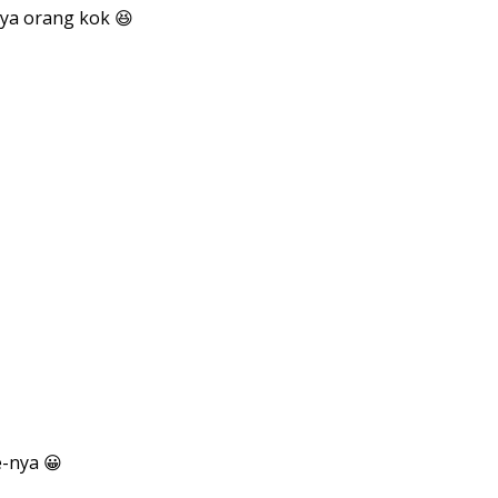
rnya orang kok 😆
e-nya 😀