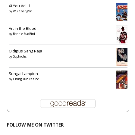
Xi You Vol. 1
by
Wu Cheng'en
Art in the Blood
by
Bonnie MacBird
Oidipus Sang Raja
by
Sophocles
Sungai Lampion
by
Ching Yun Bezine
FOLLOW ME ON TWITTER