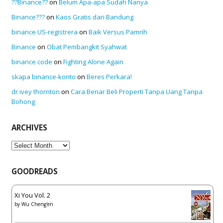
??Binance??
on
Belum Apa-apa Sudah Nanya
Binance???
on
Kaos Gratis dari Bandung
binance US-registrera
on
Baik Versus Pamrih
Binance
on
Obat Pembangkit Syahwat
binance code
on
Fighting Alone Again
skapa binance-konto
on
Beres Perkara!
dr ivey thornton
on
Cara Benar Beli Properti Tanpa Uang Tanpa
Bohong
ARCHIVES
Archives
GOODREADS
Xi You Vol. 2
by
Wu Cheng'en