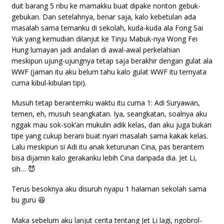
duit barang 5 ribu ke mamakku buat dipake nonton gebuk-
gebukan. Dan setelahnya, benar saja, kalo kebetulan ada
masalah sama temanku di sekolah, kuda-kuda ala Fong Sai
Yuk yang kemudian dilanjut ke Tinju Mabuk-nya Wong Fei
Hung lumayan jadi andalan di awal-awal perkelahian
meskipun ujung-ujungnya tetap saja berakhir dengan gulat ala
WWF (jaman itu aku belum tahu kalo gulat WWF itu ternyata
cuma kibul-kibulan tipi).
Musuh tetap berantemku waktu itu cuma 1: Adi Suryawan,
temen, eh, musuh seangkatan. Iya, seangkatan, soalnya aku
nggak mau sok-sok’an mukulin adik kelas, dan aku juga bukan
tipe yang cukup berani buat nyari masalah sama kakak kelas.
Lalu meskipun si Adi itu anak keturunan Cina, pas berantem
bisa dijamin kalo gerakanku lebih Cina daripada dia. Jet Li,
sih… 😈
Terus besoknya aku disuruh nyapu 1 halaman sekolah sama
bu guru 😆
Maka sebelum aku lanjut cerita tentang Jet Li lagi, ngobrol-