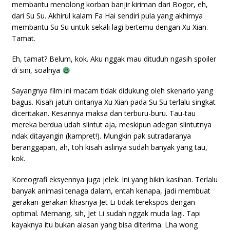
membantu menolong korban banjir kiriman dari Bogor, eh,
dari Su Su. Akhirul kalam Fa Hai sendiri pula yang akhirnya
membantu Su Su untuk sekali lagi bertemu dengan Xu Xian.
Tamat.
Eh, tamat? Belum, kok. Aku nggak mau dituduh ngasih spoiler
di sini, soalnya
Sayangnya film ini macam tidak didukung oleh skenario yang
bagus. Kisah jatuh cintanya Xu Xian pada Su Su terlalu singkat
diceritakan. Kesannya maksa dan terburu-buru. Tau-tau
mereka berdua udah slintut aja, meskipun adegan slintutnya
ndak ditayangin (kampret!). Mungkin pak sutradaranya
beranggapan, ah, toh kisah aslinya sudah banyak yang tau,
kok.
Koreografi eksyennya juga jelek. Ini yang bikin kasihan. Terlalu
banyak animasi tenaga dalam, entah kenapa, jadi membuat
gerakan-gerakan khasnya Jet Li tidak terekspos dengan
optimal. Memang, sih, Jet Li sudah nggak muda lagi. Tapi
kayaknya itu bukan alasan yang bisa diterima. Lha wong