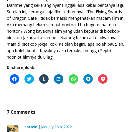
Damme yang sekarang nyaris nggak ada kabar beritanya lagi.
Setelah ini, semoga saja film terbarunya, “The Flying Swords
of Dragon Gate”, tidak bernasib mengenaskan macam film ini.
Aku memang belum sempat nonton. Lha bagemana mau
nonton? Wong kayaknya film yang udah keputer di bioskop-
bioskop Jakarta itu sampe sekarang belum ada jadwalnya
main di bioskop Jokja, kok. Kalolah begini, apa boleh baut, eh,
apa boleh buat… Kayaknya aku terpaksa nunggu Septri
ndonlot filmnya dulu lagi.
Di-share, dunk:
Click
Click
Click
Click
Click
Click
Click
to
to
to
to
to
to
to
share
share
share
share
share
share
share
on
on
on
on
on
on
on
Facebook
Twitter
Tumblr
LinkedIn
WhatsApp
Telegram
Pocket
(Opens
(Opens
(Opens
(Opens
(Opens
(Opens
(Opens
in
in
in
in
in
in
in
new
new
new
new
new
new
new
window)
window)
window)
window)
window)
window)
window)
7
Comments
sora9n
|
January 26th, 2012