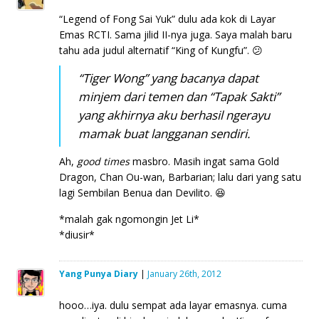
“Legend of Fong Sai Yuk” dulu ada kok di Layar
Emas RCTI. Sama jilid II-nya juga. Saya malah baru
tahu ada judul alternatif “King of Kungfu”. 😕
“Tiger Wong” yang bacanya dapat
minjem dari temen dan “Tapak Sakti”
yang akhirnya aku berhasil ngerayu
mamak buat langganan sendiri.
Ah,
good times
masbro. Masih ingat sama Gold
Dragon, Chan Ou-wan, Barbarian; lalu dari yang satu
lagi Sembilan Benua dan Devilito. 😆
*malah gak ngomongin Jet Li*
*diusir*
Yang Punya Diary
|
January 26th, 2012
hooo…iya. dulu sempat ada layar emasnya. cuma