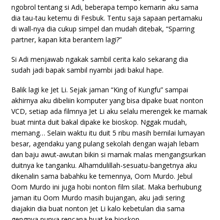
ngobrol tentang si Adi, beberapa tempo kemarin aku sama
dia tau-tau ketemu di Fesbuk. Tentu saja sapaan pertamaku
di wall-nya dia cukup simpel dan mudah ditebak, “Sparring
partner, kapan kita berantem lagi?”
Si Adi menjawab ngakak sambil cerita kalo sekarang dia
sudah jadi bapak sambil nyambi jadi bakul hape.
Balik lagi ke Jet Li. Sejak jaman “King of Kungfu” sampai
akhirnya aku dibeliin komputer yang bisa dipake buat nonton
VCD, setiap ada filmnya Jet Li aku selalu merengek ke mamak
buat minta duit bakal dipake ke bioskop. Nggak mudah,
memang… Selain waktu itu duit 5 ribu masih bernilai lumayan
besar, agendaku yang pulang sekolah dengan wajah lebam
dan baju awut-awutan bikin si mamak malas mengangsurkan
duitnya ke tanganku. Alhamdulillah-sesuatu-bangetnya aku
dikenalin sama babahku ke temennya, Oom Murdo. Jebul
Oom Murdo ini juga hobi nonton film silat. Maka berhubung
jaman itu Oom Murdo masih bujangan, aku jadi sering
diajakin dia buat nonton Jet Li kalo kebetulan dia sama
gengnya punya rencana buat ke bioskop.