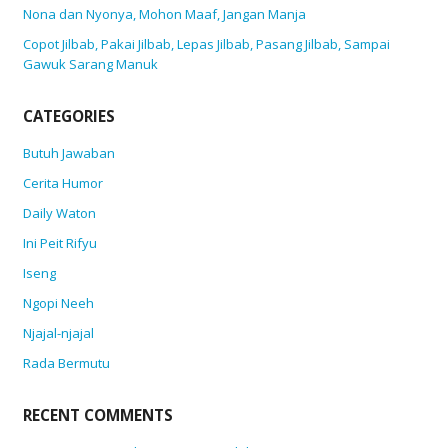
Nona dan Nyonya, Mohon Maaf, Jangan Manja
Copot Jilbab, Pakai Jilbab, Lepas Jilbab, Pasang Jilbab, Sampai
Gawuk Sarang Manuk
CATEGORIES
Butuh Jawaban
Cerita Humor
Daily Waton
Ini Peit Rifyu
Iseng
Ngopi Neeh
Njajal-njajal
Rada Bermutu
RECENT COMMENTS