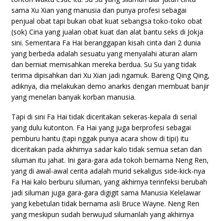
sama Xu Xian yang manusia dan punya profesi sebagai
penjual obat tapi bukan obat kuat sebangsa toko-toko obat
(sok) Cina yang jualan obat kuat dan alat bantu seks di Jokja
sini. Sementara Fa Hai beranggapan kisah cinta dari 2 dunia
yang berbeda adalah sesuatu yang menyalahi aturan alam
dan berniat memisahkan mereka berdua. Su Su yang tidak
terima dipisahkan dari Xu Xian jadi ngamuk. Bareng Qing Qing,
adiknya, dia melakukan demo anarkis dengan membuat banjir
yang menelan banyak korban manusia.
Tapi di sini Fa Hai tidak diceritakan sekeras-kepala di serial
yang dulu kutonton. Fa Hai yang juga berprofesi sebagai
pemburu hantu (tapi nggak punya acara show di tipi) itu
diceritakan pada akhirnya sadar kalo tidak semua setan dan
siluman itu jahat. Ini gara-gara ada tokoh bernama Neng Ren,
yang di awal-awal cerita adalah murid sekaligus side-kick-nya
Fa Hai kalo berburu siluman, yang akhirnya terinfeksi berubah
jadi siluman juga gara-gara digigit sama Manusia Kelelawar
yang kebetulan tidak bernama asli Bruce Wayne. Neng Ren
yang meskipun sudah berwujud silumanlah yang akhirnya