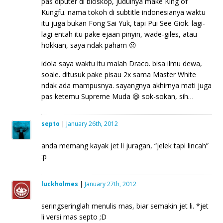
pas diputer di bioskop, judulnya make King of
Kungfu. nama tokoh di subtitle indonesianya waktu
itu juga bukan Fong Sai Yuk, tapi Pui See Giok. lagi-
lagi entah itu pake ejaan pinyin, wade-giles, atau
hokkian, saya ndak paham 😛
idola saya waktu itu malah Draco. bisa ilmu dewa,
soale. ditusuk pake pisau 2x sama Master White
ndak ada mampusnya. sayangnya akhirnya mati juga
pas ketemu Supreme Muda 😆 sok-sokan, sih…
septo
|
January 26th, 2012
anda memang kayak jet li juragan, “jelek tapi lincah”
:p
luckholmes
|
January 27th, 2012
seringseringlah menulis mas, biar semakin jet li. *jet
li versi mas septo ;D