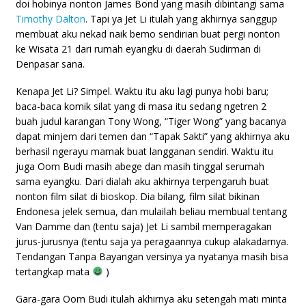
doi hobinya nonton James Bond yang masih dibintangi sama
Timothy Dalton
. Tapi ya Jet Li itulah yang akhirnya sanggup
membuat aku nekad naik bemo sendirian buat pergi nonton
ke Wisata 21 dari rumah eyangku di daerah Sudirman di
Denpasar sana.
Kenapa Jet Li? Simpel. Waktu itu aku lagi punya hobi baru;
baca-baca komik silat yang di masa itu sedang ngetren 2
buah judul karangan Tony Wong, “Tiger Wong” yang bacanya
dapat minjem dari temen dan “Tapak Sakti” yang akhirnya aku
berhasil ngerayu mamak buat langganan sendiri. Waktu itu
juga Oom Budi masih abege dan masih tinggal serumah
sama eyangku. Dari dialah aku akhirnya terpengaruh buat
nonton film silat di bioskop. Dia bilang, film silat bikinan
Endonesa jelek semua, dan mulailah beliau membual tentang
Van Damme dan (tentu saja) Jet Li sambil memperagakan
jurus-jurusnya (tentu saja ya peragaannya cukup alakadarnya.
Tendangan Tanpa Bayangan versinya ya nyatanya masih bisa
tertangkap mata
)
Gara-gara Oom Budi itulah akhirnya aku setengah mati minta