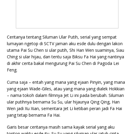
Ceritanya tentang Siluman Ular Putih, serial yang sempat
lumayan ngetop di SCTV jaman aku esde dulu dengan lakon
utama Pai Su Chen si ular putih, Shi Han Wen suaminya, Siau
Ching si ular hijau, dan tentu saja Biksu Fa Hai yang nantinya
di akhir cerita bakal mengurung Pai Su Chen di Pagoda Lei
Feng.
Cuma saja – entah yang mana yang ejaan Pinyin, yang mana
yang ejaan Wade-Giles, atau yang mana yang dialek Hokkian
– nama tokoh dalam filmnya Jet Li ini pada berubah. Siluman
ular putihnya bernama Su Su, ular hijaunya Qing Qing, Han
Wen jadi Xu Xian, sementara Jet Li ketiban peran jadi Fa Hai
yang tetap bernama Fa Hai.
Garis besar ceritanya masih sama kayak serial yang aku
tonton waktu esde itu. Su Su yang siluman ular jatuh cinta