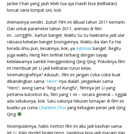
Jackie Chan yang jauh lebih tua aja masih bisa (kelihatan)
loncat sana lompat sini, kok.
Animasinya sendiri…butut! Film ini dibuat tahun 2011 kemarin.
Dan untuk parameter tahun 2011, animasi di film
ini….urrrgghh…kartun banget. Waktu Su Su tiwikrama jadi ular
raksasa keliatan banget boongannya. Waktu dia dan Fa Hai
beradu ilmu pun, kesannya, kok, ya
Indosiar
banget. Begitu
juga waktu Neng Ren terlihat terbang dengan sayap
kelelawarnya sambil menggendong Qing Qing. Pokoknya film
ini membuat Jet Li jadi kelihatan turun kelas.
Sinematografinya? Aduuuh…film ini jangan coba-coba buat
dibandingkan sama
“Hero”
-nya dialah. Jangankan sama
“Hero”, wong sama “King of Kungfu”, filmnya Jet Li yang
pertama kutonton itu, film yang 1 ini – secara general – nggak
ada sekukunya, kok. Satu-satunya hiburan lumayan di film ini
buatku ya cuma
Charlene Choi
yang kebagian peran jadi Qing
Qing
Kesimpulannya, habis nonton film ini aku jadi kasihan sama
Jet Li. Kalo model begini terus, nasibnya bisa jadi macam Van