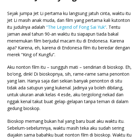
Sejak jumpa Jet Li pertama ku langsung jatuh cinta, waktu itu
Jet Li masih anak muda, dan film yang pertama kali kutonton
itu judulnya adalah
“The Legend of Fong Sai Yuk”
. Tentu
jaman awal tahun 90-an waktu itu siapapun tiada bakal
menemukan film berjudul macam itu di Endonesa. Karena
apa? Karena, eh, karena di Endonesa film itu beredar dengan
merek “King of Kungfu”.
Aku nonton film itu – sungguh mati – sendirian di bioskop. Eh,
bo’ong, dink! Di bioskopnya, sih, rame-rame sama penonton
yang lain. Hanya saja dari sekian banyak penonton di situ
tidak ada satupun yang kukenal. Jadinya ya boleh dibilang,
untuk ukuran anak kelas 4 esde, aku tergolong nekad dan
nggak kenal takut buat gelap-gelapan tanpa teman di dalam
gedung bioskop.
Bioskop memang bukan hal yang baru buat aku waktu itu.
Sebelum-sebelumnya, waktu masih teka aku sudah sering
diajakin sama babahku buat nonton film di bioskop. Waktu itu