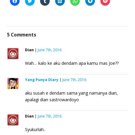
Click
Click
Click
Click
Click
Click
Click
to
to
to
to
to
to
to
share
share
share
share
share
share
share
on
on
on
on
on
on
on
Facebook
Twitter
Tumblr
LinkedIn
WhatsApp
Telegram
Pocket
(Opens
(Opens
(Opens
(Opens
(Opens
(Opens
(Opens
in
in
in
in
in
in
in
new
new
new
new
new
new
new
window)
window)
window)
window)
window)
window)
window)
5
Comments
Dian
|
June 7th, 2016
Wah… kalo ke aku dendam apa kamu mas Joe??
Yang Punya Diary
|
June 7th, 2016
aku susah e dendam sama yang namanya dian,
apalagi dian sastrowardoyo
Dian
|
June 7th, 2016
Syukurlah..