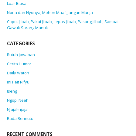
Luar Biasa
Nona dan Nyonya, Mohon Maaf, Jangan Manja
Copot Jilbab, Pakai Jilbab, Lepas Jilbab, Pasang Jilbab, Sampai
Gawuk Sarang Manuk
CATEGORIES
Butuh Jawaban
Cerita Humor
Daily Waton
Ini Peit Rifyu
Iseng
Ngopi Neeh
Njajal-njajal
Rada Bermutu
RECENT COMMENTS