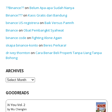
??Binance??
on
Belum Apa-apa Sudah Nanya
Binance???
on
Kaos Gratis dari Bandung
binance US-registrera
on
Baik Versus Pamrih
Binance
on
Obat Pembangkit Syahwat
binance code
on
Fighting Alone Again
skapa binance-konto
on
Beres Perkara!
dr ivey thornton
on
Cara Benar Beli Properti Tanpa Uang Tanpa
Bohong
ARCHIVES
Archives
GOODREADS
Xi You Vol. 2
by
Wu Cheng'en