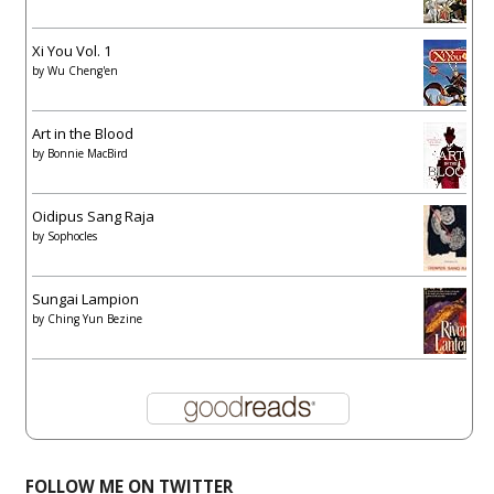
Xi You Vol. 1
by
Wu Cheng'en
Art in the Blood
by
Bonnie MacBird
Oidipus Sang Raja
by
Sophocles
Sungai Lampion
by
Ching Yun Bezine
FOLLOW ME ON TWITTER