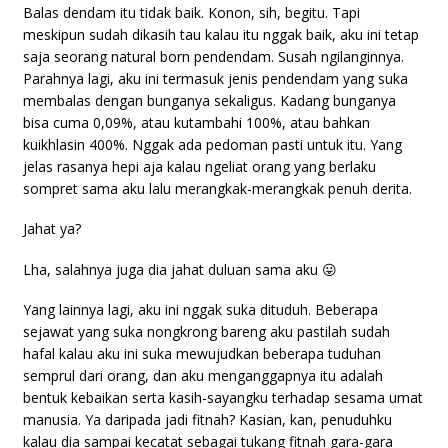
Balas dendam itu tidak baik. Konon, sih, begitu. Tapi
meskipun sudah dikasih tau kalau itu nggak baik, aku ini tetap
saja seorang natural born pendendam. Susah ngilanginnya.
Parahnya lagi, aku ini termasuk jenis pendendam yang suka
membalas dengan bunganya sekaligus. Kadang bunganya
bisa cuma 0,09%, atau kutambahi 100%, atau bahkan
kuikhlasin 400%. Nggak ada pedoman pasti untuk itu. Yang
jelas rasanya hepi aja kalau ngeliat orang yang berlaku
sompret sama aku lalu merangkak-merangkak penuh derita.
Jahat ya?
Lha, salahnya juga dia jahat duluan sama aku 😛
Yang lainnya lagi, aku ini nggak suka dituduh. Beberapa
sejawat yang suka nongkrong bareng aku pastilah sudah
hafal kalau aku ini suka mewujudkan beberapa tuduhan
semprul dari orang, dan aku menganggapnya itu adalah
bentuk kebaikan serta kasih-sayangku terhadap sesama umat
manusia. Ya daripada jadi fitnah? Kasian, kan, penuduhku
kalau dia sampai kecatat sebagai tukang fitnah gara-gara