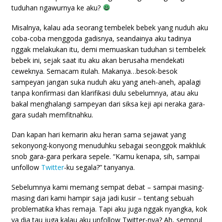
tuduhan ngawurnya ke aku?
Misalnya, kalau ada seorang tembelek bebek yang nuduh aku
coba-coba menggoda gadisnya, seandainya aku tadinya
nggak melakukan itu, demi memuaskan tuduhan si tembelek
bebek ini, sejak saat itu aku akan berusaha mendekati
ceweknya. Semacam itulah. Makanya…besok-besok
sampeyan jangan suka nuduh aku yang aneh-aneh, apalagi
tanpa konfirmasi dan klarifikasi dulu sebelumnya, atau aku
bakal menghalangi sampeyan dari siksa keji api neraka gara-
gara sudah memfitnahku.
Dan kapan hari kemarin aku heran sama sejawat yang
sekonyong-konyong menuduhku sebagai seonggok makhluk
snob gara-gara perkara sepele. “Kamu kenapa, sih, sampai
unfollow
Twitter
-ku segala?” tanyanya.
Sebelumnya kami memang sempat debat – sampai masing-
masing dari kami hampir saja jadi kusir – tentang sebuah
problematika khas remaja. Tapi aku juga nggak nyangka, kok
ya dia tau juga kalau aku unfollow Twitter-nya? Ah, semprul