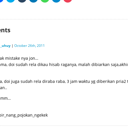
to
to
to
to
to
to
to
share
share
share
share
share
share
share
on
on
on
on
on
on
on
Facebook
Twitter
Tumblr
LinkedIn
WhatsApp
Telegram
Pocket
(Opens
(Opens
(Opens
(Opens
(Opens
(Opens
(Opens
in
in
in
in
in
in
in
new
new
new
new
new
new
new
window)
window)
window)
window)
window)
window)
window)
nts
p_uhuy
|
October 26th, 2011
ak mistake nya jon…
ama, doi sudah rela dikau hisab raganya, malah dibiarkan saja,akh
a, doi juga sudah rela diraba raba, 3 jam waktu yg diberikan pri
an..
mmm…
pir_nang_pojokan_ngekek