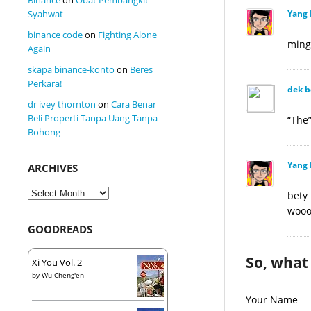
Yang 
Syahwat
binance code
on
Fighting Alone
ming
Again
skapa binance-konto
on
Beres
Perkara!
dek b
dr ivey thornton
on
Cara Benar
Beli Properti Tanpa Uang Tanpa
“The
Bohong
Yang 
ARCHIVES
Archives
bety
wooo
GOODREADS
So, what
Xi You Vol. 2
by
Wu Cheng'en
Your Name