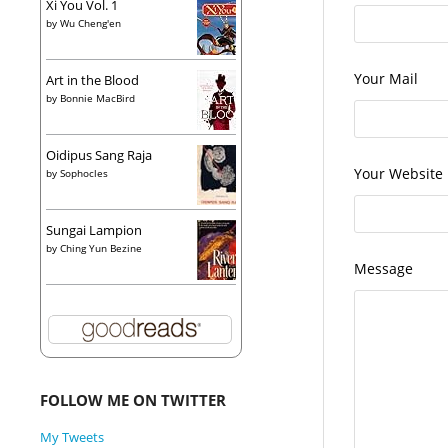
Xi You Vol. 1
by
Wu Cheng'en
Your Mail
Art in the Blood
by
Bonnie MacBird
Oidipus Sang Raja
Your Website
by
Sophocles
Sungai Lampion
by
Ching Yun Bezine
Message
FOLLOW ME ON TWITTER
My Tweets