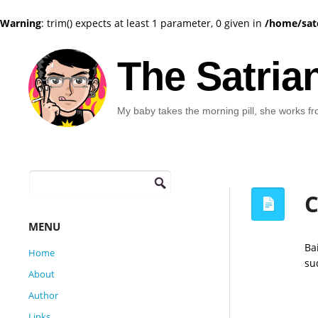
Warning
: trim() expects at least 1 parameter, 0 given in
/home/sat
The Satria
My baby takes the morning pill, she works fro
Search
for:
C
MENU
Ba
Home
su
About
Author
Links