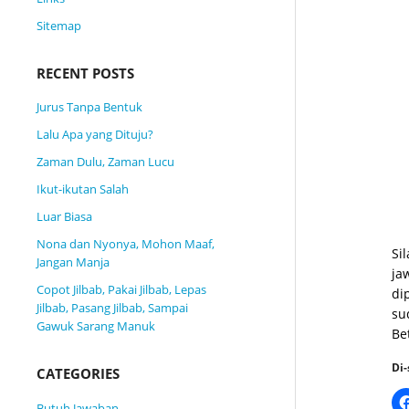
Sitemap
RECENT POSTS
Jurus Tanpa Bentuk
Lalu Apa yang Dituju?
Zaman Dulu, Zaman Lucu
Ikut-ikutan Salah
Luar Biasa
Nona dan Nyonya, Mohon Maaf,
Si
Jangan Manja
ja
Copot Jilbab, Pakai Jilbab, Lepas
di
Jilbab, Pasang Jilbab, Sampai
su
Gawuk Sarang Manuk
Be
Di-
CATEGORIES
Butuh Jawaban