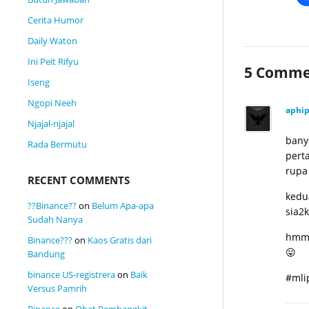
Cerita Humor
Daily Waton
Ini Peit Rifyu
5
Comme
Iseng
Ngopi Neeh
aphi
Njajal-njajal
bany
Rada Bermutu
pert
rupa
RECENT COMMENTS
kedu
??Binance??
on
Belum Apa-apa
sia2k
Sudah Nanya
hm
Binance???
on
Kaos Gratis dari
😛
Bandung
binance US-registrera
on
Baik
#mli
Versus Pamrih
Binance
on
Obat Pembangkit