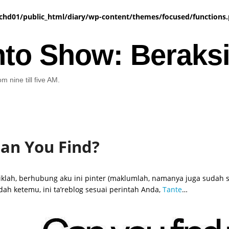
chd01/public_html/diary/wp-content/themes/focused/functions
nto Show: Beraks
m nine till five AM.
an You Find?
iklah, berhubung aku ini pinter (maklumlah, namanya juga sudah
dah ketemu, ini ta’reblog sesuai perintah Anda,
Tante
…