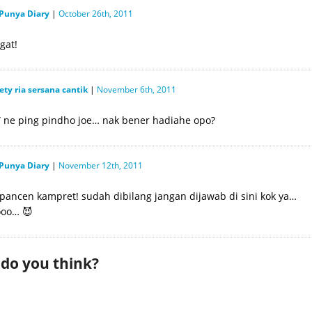
Punya Diary
|
October 26th, 2011
gat!
ety ria sersana cantik
|
November 6th, 2011
” ne ping pindho joe… nak bener hadiahe opo?
Punya Diary
|
November 12th, 2011
 pancen kampret! sudah dibilang jangan dijawab di sini kok ya…
oo… 😈
 do you think?