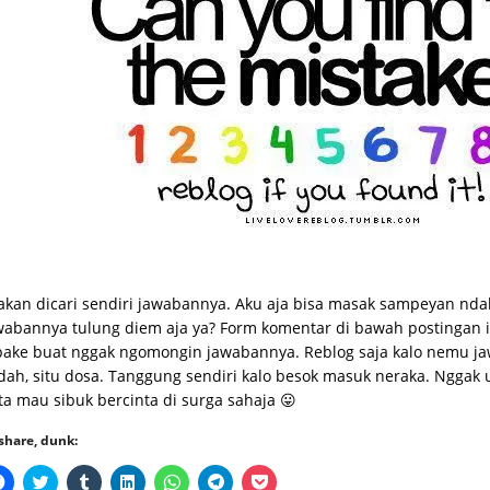
lakan dicari sendiri jawabannya. Aku aja bisa masak sampeyan ndak
wabannya tulung diem aja ya? Form komentar di bawah postingan 
pake buat nggak ngomongin jawabannya. Reblog saja kalo nemu ja
dah, situ dosa. Tanggung sendiri kalo besok masuk neraka. Nggak 
ta mau sibuk bercinta di surga sahaja 😛
share, dunk:
Click
Click
Click
Click
Click
Click
Click