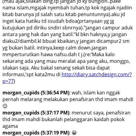
(mau ajak,silakan ding.tp jangan jd ky bunglon..pake
nama islam,mgajak nyembah tuhan,tp kok ngajak njadiin
kitab barunya jd salah satu kitab penuntunnya).aku jd
inget kata hatiku td ssudah bdoa(prtanyaan yg jg
kutujukan pd diriku sndiri sbnrnya).”jangan campur aduk
antara yang hak dan yang batil.”kl bkn haknya,y jangan
diaku2/diambil.kl bbuat kbaikan,y jangan dicampur2 sm
yg bukan batil. intinya,keep calm down.jangan
mmperturutkan hawa nafsu.dah t j.(re:’Maka kalo
sekarang ada yang mau meralat apa yang aku, monggo,
silakan saja. Aku bakal senang sekali bisa dapat
informasi,’spt kata2mu di
http://diary.satchdesign.com/?
p=77
)
morgan_cupids (5:36:54 PM)
: wah, islam kan nggak
pernah melarang melakukan penafsiran thd imam mahdi
😉
morgan_cupids (5:37:17 PM)
: menurut saya, penafsiran
thd imam mahdi bukanlah pelanggaran kaidah pokok
agama
morgan_cupids (5:37:19 PM)
: 😀