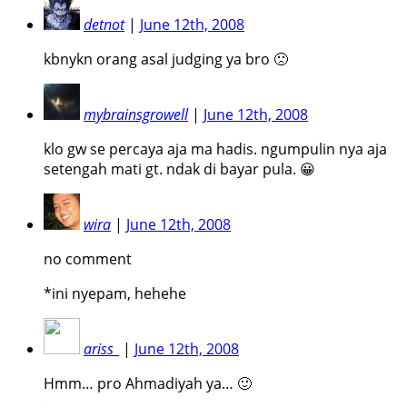
detnot
|
June 12th, 2008
kbnykn orang asal judging ya bro 🙁
mybrainsgrowell
|
June 12th, 2008
klo gw se percaya aja ma hadis. ngumpulin nya aja
setengah mati gt. ndak di bayar pula. 😀
wira
|
June 12th, 2008
no comment
*ini nyepam, hehehe
ariss_
|
June 12th, 2008
Hmm… pro Ahmadiyah ya… 🙂
.