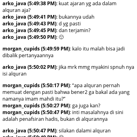
arko_java (5:49:38 PM)
: kuat ajaran yg ada dalam
alquran aja?
arko_java (5:49:41 PM)
: bukannya udah
arko_java (5:49:43 PM)
: d yg pasti
arko_java (5:49:45 PM)
: dan terjamin?
arko_java (5:49:50 PM)
: 🙂
morgan_cupids (5:49:59 PM)
: kalo itu malah bisa jadi
dibalik pertanyaannya
arko_java (5:50:02 PM)
: jika mrk mmg myakini spnuh nya
isi alquran
morgan_cupids (5:50:17 PM)
: “apa alquran pernah
memuat dengan pasti bahwa bener2 ga bakal ada yang
namanya imam mahdi itu?”
morgan_cupids (5:50:27 PM)
: ga juga kan?
morgan_cupids (5:50:47 PM)
: inti masalahnya di sini
adalah penafsiran hadis, bukan di alqurannya
arko_java (5:50:47 PM)
: silakan dalami alquran