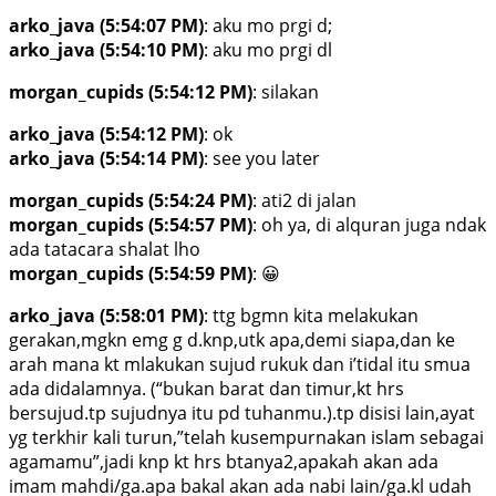
arko_java (5:54:07 PM)
: aku mo prgi d;
arko_java (5:54:10 PM)
: aku mo prgi dl
morgan_cupids (5:54:12 PM)
: silakan
arko_java (5:54:12 PM)
: ok
arko_java (5:54:14 PM)
: see you later
morgan_cupids (5:54:24 PM)
: ati2 di jalan
morgan_cupids (5:54:57 PM)
: oh ya, di alquran juga ndak
ada tatacara shalat lho
morgan_cupids (5:54:59 PM)
: 😀
arko_java (5:58:01 PM)
: ttg bgmn kita melakukan
gerakan,mgkn emg g d.knp,utk apa,demi siapa,dan ke
arah mana kt mlakukan sujud rukuk dan i’tidal itu smua
ada didalamnya. (“bukan barat dan timur,kt hrs
bersujud.tp sujudnya itu pd tuhanmu.).tp disisi lain,ayat
yg terkhir kali turun,”telah kusempurnakan islam sebagai
agamamu”,jadi knp kt hrs btanya2,apakah akan ada
imam mahdi/ga.apa bakal akan ada nabi lain/ga.kl udah