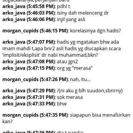
arko_java (5:45:58 PM)
: pdhl t
arko_java (5:46:03 PM)
: isiny dah melenceng dr
arko_java (5:46:06 PM)
: injil yang asli
morgan_cupids (5:46:15 PM)
: korelasinya dgn hadis?
arko_java (5:47:07 PM)
: hadis yg mgatakan bhw ada
imam mahdi t,apa bnr2 asli hadis yg diucapkan scara
‘implisit/eksplisit’ dr nabi muhammad,bkn?
arko_java (5:47:08 PM)
: atau jgn2
arko_java (5:47:15 PM)
: org yg “merasa”
morgan_cupids (5:47:26 PM)
: nah, itu…
arko_java (5:47:29 PM)
: /(ni aku g blh suudon,sbnrny)
arko_java (5:47:31 PM)
: sok merasa
arko_java (5:47:33 PM)
: bhw
morgan_cupids (5:47:35 PM)
: siapapun bisa menafsirkan
kan?
arko_java (5:47:36 PM)
: dia t pandai