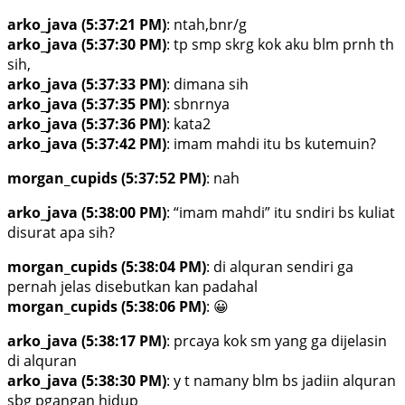
arko_java (5:37:21 PM)
: ntah,bnr/g
arko_java (5:37:30 PM)
: tp smp skrg kok aku blm prnh th
sih,
arko_java (5:37:33 PM)
: dimana sih
arko_java (5:37:35 PM)
: sbnrnya
arko_java (5:37:36 PM)
: kata2
arko_java (5:37:42 PM)
: imam mahdi itu bs kutemuin?
morgan_cupids (5:37:52 PM)
: nah
arko_java (5:38:00 PM)
: “imam mahdi” itu sndiri bs kuliat
disurat apa sih?
morgan_cupids (5:38:04 PM)
: di alquran sendiri ga
pernah jelas disebutkan kan padahal
morgan_cupids (5:38:06 PM)
: 😀
arko_java (5:38:17 PM)
: prcaya kok sm yang ga dijelasin
di alquran
arko_java (5:38:30 PM)
: y t namany blm bs jadiin alquran
sbg pgangan hidup