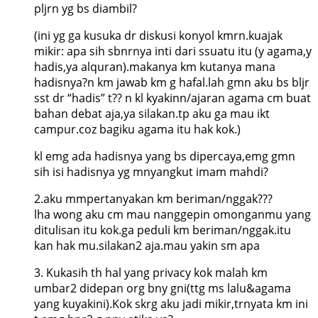
pljrn yg bs diambil?
(ini yg ga kusuka dr diskusi konyol kmrn.kuajak
mikir: apa sih sbnrnya inti dari ssuatu itu (y agama,y
hadis,ya alquran).makanya km kutanya mana
hadisnya?n km jawab km g hafal.lah gmn aku bs bljr
sst dr “hadis” t?? n kl kyakinn/ajaran agama cm buat
bahan debat aja,ya silakan.tp aku ga mau ikt
campur.coz bagiku agama itu hak kok.)
kl emg ada hadisnya yang bs dipercaya,emg gmn
sih isi hadisnya yg mnyangkut imam mahdi?
2.aku mmpertanyakan km beriman/nggak???
lha wong aku cm mau nanggepin omonganmu yang
ditulisan itu kok.ga peduli km beriman/nggak.itu
kan hak mu.silakan2 aja.mau yakin sm apa
3. Kukasih th hal yang privacy kok malah km
umbar2 didepan org bny gni(ttg ms lalu&agama
yang kuyakini).Kok skrg aku jadi mikir,trnyata km ini