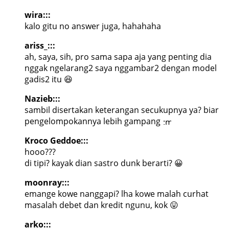
wira:::
kalo gitu no answer juga, hahahaha
ariss_:::
ah, saya, sih, pro sama sapa aja yang penting dia
nggak ngelarang2 saya nggambar2 dengan model
gadis2 itu 😆
Nazieb:::
sambil disertakan keterangan secukupnya ya? biar
pengelompokannya lebih gampang
Kroco Geddoe:::
hooo???
di tipi? kayak dian sastro dunk berarti? 😀
moonray:::
emange kowe nanggapi? lha kowe malah curhat
masalah debet dan kredit ngunu, kok 😛
arko:::