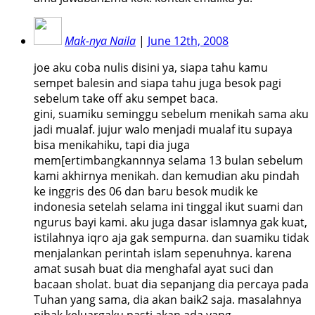
Mak-nya Naila
|
June 12th, 2008
joe aku coba nulis disini ya, siapa tahu kamu
sempet balesin and siapa tahu juga besok pagi
sebelum take off aku sempet baca.
gini, suamiku seminggu sebelum menikah sama aku
jadi mualaf. jujur walo menjadi mualaf itu supaya
bisa menikahiku, tapi dia juga
mem[ertimbangkannnya selama 13 bulan sebelum
kami akhirnya menikah. dan kemudian aku pindah
ke inggris des 06 dan baru besok mudik ke
indonesia setelah selama ini tinggal ikut suami dan
ngurus bayi kami. aku juga dasar islamnya gak kuat,
istilahnya iqro aja gak sempurna. dan suamiku tidak
menjalankan perintah islam sepenuhnya. karena
amat susah buat dia menghafal ayat suci dan
bacaan sholat. buat dia sepanjang dia percaya pada
Tuhan yang sama, dia akan baik2 saja. masalahnya
pihak keluargaku pasti akan ada yang