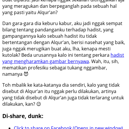
yang meragukan dan berpeganglah pada sebuah hal
yang pasti yaitu Alqur’an?
Dan gara-gara dia keburu kabur, aku jadi nggak sempat
bilang tentang pandanganku terhadap hadist, yang
gampangannya kalo sebuah hadist itu tidak
bertentangan dengan Alqur’an, berisi nasehat yang baik,
juga nggak merugikan buat aku, lha, kenapa mesti
kutolak? Beda urusannya kalo ini tentang perkara
hadist
yang mengharamkan gambar bernyawa
. Wah, itu, sih,
mematikan profesiku sebagai tukang nggambar,
namanya 😈
Toh mbalik ke kata-katanya dia sendiri, kalo yang tidak
disebut di Alqur’an itu nggak perlu dilakukan, artinya
yang tidak disebut di Alqur’an juga tidak terlarang untuk
dilakukan, kan? 😉
Di-share, dunk:
Click to share on Facebook (Opens in new window)