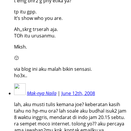
t emg bnr2 g pny etika ya?
tp itu gpp.
It’s show who you are.
Ah,,skrg trserah aja.
TOh itu urusanmu.
Mksh.
🙂
via blog ini aku malah bikin sensasi.
ho3x..
Mak-nya Naila
|
June 12th, 2008
lah, aku musti tulis kemana joe? keberatan kasih
tahu no hp-mu ora? lah soale aku budhal isuk2 jam
8 waktu inggris, mendarat di indo jam 20.15 sebtu.
ra sempet moco internet. tolong yo?? aku percaya
ama jawaban2mu kok. kontak emailku ya.