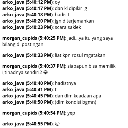
arko_java (5:40:12 PM)
: oy
arko_java (5:40:17 PM)
: dan kl dipikir lg
arko_java (5:40:18 PM)
: hadis t
arko_java (5:40:20 PM)
: jgn diterjemahkan
arko_java (5:40:23 PM)
: scara saklek
morgan_cupids (5:40:25 PM)
: jadi…ya itu yang saya
bilang di postingan
arko_java (5:40:33 PM)
: liat kpn rosul mgatakan
morgan_cupids (5:40:37 PM)
: siapapun bisa memiliki
ijtihadnya sendiri2 😀
arko_java (5:40:40 PM)
: hadistnya
arko_java (5:40:41 PM)
: t
arko_java (5:40:45 PM)
: dan dlm keadaan apa
arko_java (5:40:50 PM)
: (dlm kondisi bgmn)
morgan_cupids (5:40:54 PM)
: yep
arko_java (5:40:55 PM)
: 🙂