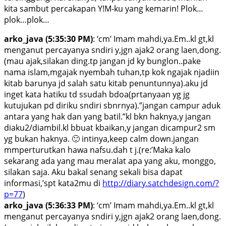
kita sambut percakapan Y!M-ku yang kemarin! Plok…
plok…plok…
arko_java (5:35:30 PM)
: ‘cm’ Imam mahdi,ya.Em..kl gt,kl
menganut percayanya sndiri y,jgn ajak2 orang laen,dong.
(mau ajak,silakan ding.tp jangan jd ky bunglon..pake
nama islam,mgajak nyembah tuhan,tp kok ngajak njadiin
kitab barunya jd salah satu kitab penuntunnya).aku jd
inget kata hatiku td ssudah bdoa(prtanyaan yg jg
kutujukan pd diriku sndiri sbnrnya).”jangan campur aduk
antara yang hak dan yang batil.”kl bkn haknya,y jangan
diaku2/diambil.kl bbuat kbaikan,y jangan dicampur2 sm
yg bukan haknya. 🙂 intinya,keep calm down.jangan
mmperturutkan hawa nafsu.dah t j.(re:’Maka kalo
sekarang ada yang mau meralat apa yang aku, monggo,
silakan saja. Aku bakal senang sekali bisa dapat
informasi,’spt kata2mu di
http://diary.satchdesign.com/?
p=77
)
arko_java (5:36:33 PM)
: ‘cm’ Imam mahdi,ya.Em..kl gt,kl
menganut percayanya sndiri y,jgn ajak2 orang laen,dong.