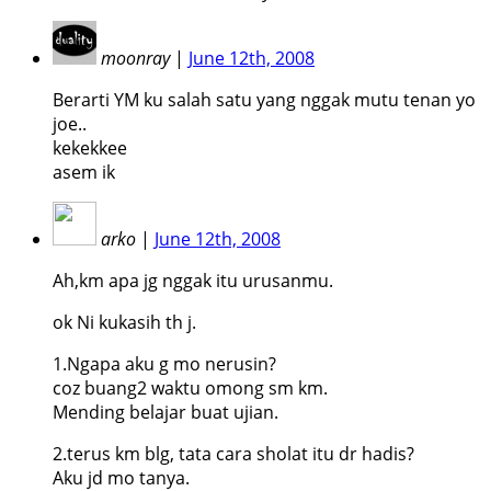
moonray
|
June 12th, 2008
Berarti YM ku salah satu yang nggak mutu tenan yo
joe..
kekekkee
asem ik
arko
|
June 12th, 2008
Ah,km apa jg nggak itu urusanmu.
ok Ni kukasih th j.
1.Ngapa aku g mo nerusin?
coz buang2 waktu omong sm km.
Mending belajar buat ujian.
2.terus km blg, tata cara sholat itu dr hadis?
Aku jd mo tanya.