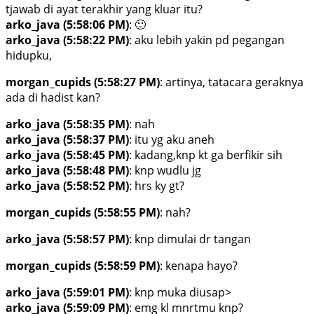
tjawab di ayat terakhir yang kluar itu?
arko_java (5:58:06 PM)
: 🙂
arko_java (5:58:22 PM)
: aku lebih yakin pd pegangan
hidupku,
morgan_cupids (5:58:27 PM)
: artinya, tatacara geraknya
ada di hadist kan?
arko_java (5:58:35 PM)
: nah
arko_java (5:58:37 PM)
: itu yg aku aneh
arko_java (5:58:45 PM)
: kadang,knp kt ga berfikir sih
arko_java (5:58:48 PM)
: knp wudlu jg
arko_java (5:58:52 PM)
: hrs ky gt?
morgan_cupids (5:58:55 PM)
: nah?
arko_java (5:58:57 PM)
: knp dimulai dr tangan
morgan_cupids (5:58:59 PM)
: kenapa hayo?
arko_java (5:59:01 PM)
: knp muka diusap>
arko_java (5:59:09 PM)
: emg kl mnrtmu knp?