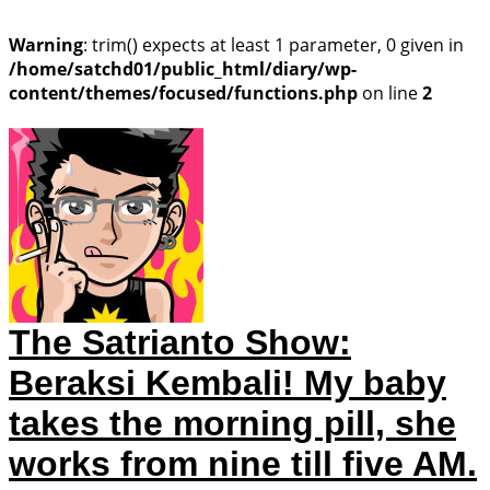
Warning
: trim() expects at least 1 parameter, 0 given in
/home/satchd01/public_html/diary/wp-
content/themes/focused/functions.php
on line
2
The Satrianto Show:
Beraksi Kembali!
My baby
takes the morning pill, she
works from nine till five AM.