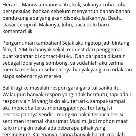
Heran… Manusia-manusia itu, kok, sukanya coba-coba
berspekulasi bahkan sebelum menyentuh bahan-bahan
pendukung apa yang akan dispekulasikannya. Beuh…
Dasar semprul! Makanya, John, baca dulu baru
komentar! 😀
Pengumuman tambahan! Sejak aku ngetop jadi bintang
film, di Y!M-ku banyak sekali request dari penggemar
buat kedaftar di contact-list-ku. Dan daripada dikatain
sebagai idola yang sombong, ya sudahlah aku terima
mereka meskipun sebenarnya banyak yang aku ndak tau
siapa sebenarnya mereka.
Balik lagi ke masalah respon gara-gara tulisanku itu.
Walaupun banyak respon yang ndak bermutu, tapi ada 1
respon via Y!M yang bikin aku tertarik, sampai-sampai
aku mencoba terus menanggapinya. Tentang isi
percakapannya sendiri, mungkin bakal terbaca berisi
sentimen internal khas umat Muslim. Jadi mohon maaf
kalo mungkin bakal ada beberapa pihak yang
tersinggung. Karenanya, tanpa banyak bacot, marilah