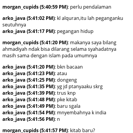
morgan_cupids (5:40:59 PM)
: perlu pendalaman
arko_java (5:41:02 PM)
: kl alquran,itu lah peganganku
seutuhnya
arko_java (5:41:17 PM)
: pegangan hidup
morgan_cupids (5:41:20 PM)
: makanya saya bilang
ahmadiyah ndak bisa dilarang selama syahadatnya
masih sama dengan islam pada umumnya
arko_java (5:41:20 PM)
: bkn bacaan
arko_java (5:41:23 PM)
: atau
arko_java (5:41:25 PM)
: dongeng
arko_java (5:41:35 PM)
: yg jd ptanyaaku skrg
arko_java (5:41:39 PM)
: trus knp
arko_java (5:41:48 PM)
: pke kitab
arko_java (5:41:49 PM)
: baru sgala
arko_java (5:41:54 PM)
: mnyembahnya k india
arko_java (5:41:56 PM)
: n
morgan_cupids (5:41:57 PM)
: kitab baru?