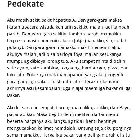
Pedekate
Aku masih sakit, sakit hepatitis A. Dan gara-gara maksa
ikutan upacara wisuda kemarin sakitku malah jadi tambah
parah. Dan gara-gara sakitku tambah parah, mamakku
terpaksa masih nemenin aku di Jokja (bapakku, sih, sudah
pulang). Dan gara-gara mamakku masih nemenin aku,
akunya malah jadi bisa berfoya-foya, makan sesukanya
mumpung dibiayai orang tua. Aku sempat minta dibeliin
sate ayam, sate kambing, tongseng, hamburger, pizza, dan
lain-lain. Pokoknya makanan apapun yang aku pengenin –
gara-gara lagi sakit – pasti diturutin. Terakhir kemarin,
akhirnya aku kesampaian juga njajal maem iga bakar di Iga
Bakar.
Aku ke sana berempat, bareng mamakku, adikku, dan Bayu,
pacar adikku. Maka begitu demi melihat daftar menu
beserta harganya aku langsung tidak henti-hentinya
mengucapkan kalimat hamdalah. Untung saja aku perginya
sama mamakku. Harga iga bakar yang paling murah di situ