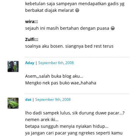
kebetulan saja sampeyan mendapatkan gadis yg
berbakat diajak melarat 😆
wira:::
sejauh ini masih bertahan dengan puasa 😀
Zulfi:::
soalnya aku bosen. siangnya bed rest terus
Aday
|
September 6th, 2008
Asem,,,salah buka blog aku…
Mengko nek pas buko wae,,hahaha
dat
|
September 9th, 2008
lho dadi sampek lulus, sik durung duwe pacar…?
nemen arek iki…
betapa sungguh menyia nyiakan hidup…
ya jangan cari pacar yang ngrekes seperti kamu