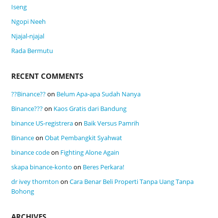
Iseng
Ngopi Neeh
Njajal-njajal
Rada Bermutu
RECENT COMMENTS
??Binance??
on
Belum Apa-apa Sudah Nanya
Binance???
on
Kaos Gratis dari Bandung
binance US-registrera
on
Baik Versus Pamrih
Binance
on
Obat Pembangkit Syahwat
binance code
on
Fighting Alone Again
skapa binance-konto
on
Beres Perkara!
dr ivey thornton
on
Cara Benar Beli Properti Tanpa Uang Tanpa
Bohong
ARCHIVES