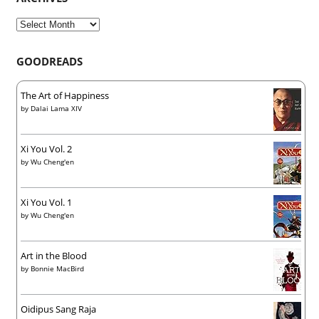
Archives
GOODREADS
The Art of Happiness
by
Dalai Lama XIV
Xi You Vol. 2
by
Wu Cheng'en
Xi You Vol. 1
by
Wu Cheng'en
Art in the Blood
by
Bonnie MacBird
Oidipus Sang Raja