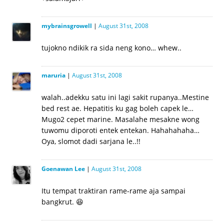
mybrainsgrowell
|
August 31st, 2008
tujokno ndikik ra sida neng kono… whew..
maruria
|
August 31st, 2008
walah..adekku satu ini lagi sakit rupanya..Mestine
bed rest ae. Hepatitis ku gag boleh capek le…
Mugo2 cepet marine. Masalahe mesakne wong
tuwomu diporoti entek entekan. Hahahahaha…
Oya, slomot dadi sarjana le..!!
Goenawan Lee
|
August 31st, 2008
Itu tempat traktiran rame-rame aja sampai
bangkrut. 😆