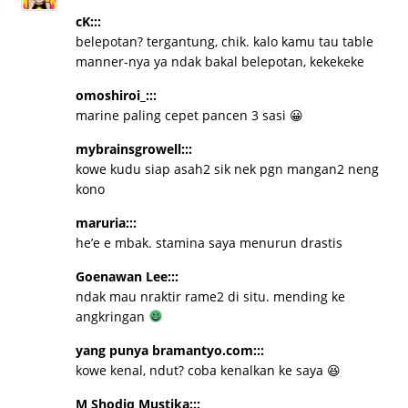
cK:::
belepotan? tergantung, chik. kalo kamu tau table
manner-nya ya ndak bakal belepotan, kekekeke
omoshiroi_:::
marine paling cepet pancen 3 sasi 😀
mybrainsgrowell:::
kowe kudu siap asah2 sik nek pgn mangan2 neng
kono
maruria:::
he’e e mbak. stamina saya menurun drastis
Goenawan Lee:::
ndak mau nraktir rame2 di situ. mending ke
angkringan
yang punya bramantyo.com:::
kowe kenal, ndut? coba kenalkan ke saya 😆
M Shodiq Mustika:::