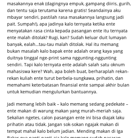
masakannya enak (dagingnya empuk, gampang diiris, gurih,
dan tentu saja terutama karena gratis! Seandainya aku
mbayar sendiri, pastilah rasa masakannya langsung jadi
pait. Sumpah!), apa jadinya kalo ternyata ketika ente
menyatakan rasa cinta kepada pasangan ente itu ternyata
ente malah ditolak? Rugi, kan? Sudah keluar duit lumayan
banyak, ealah…tau-tau malah ditolak. Hal itu memang
bukan masalah kalo bapak ente adalah orang kaya yang
duitnya tinggal nge-print sama nggunting-nggunting
sendiri. Tapi kalo ternyata ente adalah salah satu oknum
mahasiswa kere? Wah, apa boleh buat, berharaplah rekan-
rekan kuliah ente turut berbela-sungkawa, prihatin, dan
memahami keterbatasan finansial ente sampai akhir bulan
untuk kemudian mengulurkan bantuannya.
Jadi memang lebih baik – kalo memang sedang pedekate –
ente makan di warung makan yang murah-meriah saja.
Sekalian ngetes, calon pasangan ente ini bisa diajak laku
prihatin atau tidak. Jangan sok-sokan ngajak makan di
tempat mahal kalo belum jadian. Mending makan di Iga
Bakar-nya nanti-nanti aja kalo memang sudah pacaran.