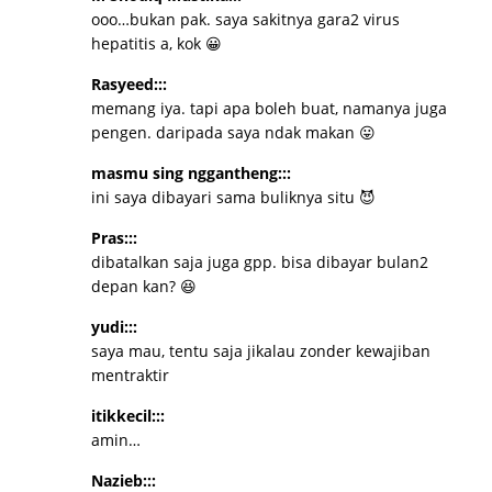
ooo…bukan pak. saya sakitnya gara2 virus
hepatitis a, kok 😀
Rasyeed:::
memang iya. tapi apa boleh buat, namanya juga
pengen. daripada saya ndak makan 😛
masmu sing nggantheng:::
ini saya dibayari sama buliknya situ 😈
Pras:::
dibatalkan saja juga gpp. bisa dibayar bulan2
depan kan? 😆
yudi:::
saya mau, tentu saja jikalau zonder kewajiban
mentraktir
itikkecil:::
amin…
Nazieb:::