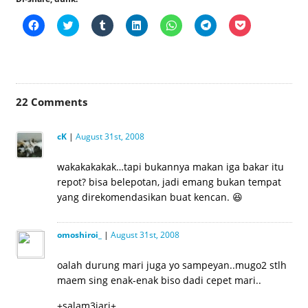
Click
Click
Click
Click
Click
Click
Click
to
to
to
to
to
to
to
share
share
share
share
share
share
share
on
on
on
on
on
on
on
Facebook
Twitter
Tumblr
LinkedIn
WhatsApp
Telegram
Pocket
(Opens
(Opens
(Opens
(Opens
(Opens
(Opens
(Opens
in
in
in
in
in
in
in
new
new
new
new
new
new
new
window)
window)
window)
window)
window)
window)
window)
22
Comments
cK
|
August 31st, 2008
wakakakakak…tapi bukannya makan iga bakar itu
repot? bisa belepotan, jadi emang bukan tempat
yang direkomendasikan buat kencan. 😆
omoshiroi_
|
August 31st, 2008
oalah durung mari juga yo sampeyan..mugo2 stlh
maem sing enak-enak biso dadi cepet mari..
+salam3jari+