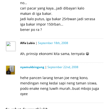
no…
cari pacar yang kaya…jadi dibayari kalo
makan di iga bakar.
Jadi kalo putus, iga bakar 25rbwan jadi serasa
iga bakar impor 150rban…
bener po ra ?
Alfa Lubis
|
September 18th, 2008
Ah, prinsip ekonomi kita sama, ternyata 😀
nyamukbingung
|
September 22nd, 2008
hehe pancen larang tenan joe neng kono,
mendingan neng kedai sapi neng taman siswa,
podo enake neng luwih murah..buat mbojo juga
oyee