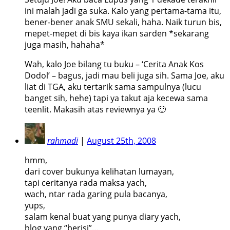
ini malah jadi ga suka. Kalo yang pertama-tama itu,
bener-bener anak SMU sekali, haha. Naik turun bis,
mepet-mepet di bis kaya ikan sarden *sekarang
juga masih, hahaha*
Wah, kalo Joe bilang tu buku – ‘Cerita Anak Kos
Dodol’ – bagus, jadi mau beli juga sih. Sama Joe, aku
liat di TGA, aku tertarik sama sampulnya (lucu
banget sih, hehe) tapi ya takut aja kecewa sama
teenlit. Makasih atas reviewnya ya 🙂
rahmadi
|
August 25th, 2008
hmm,
dari cover bukunya kelihatan lumayan,
tapi ceritanya rada maksa yach,
wach, ntar rada garing pula bacanya,
yups,
salam kenal buat yang punya diary yach,
blog yang “berisi”…