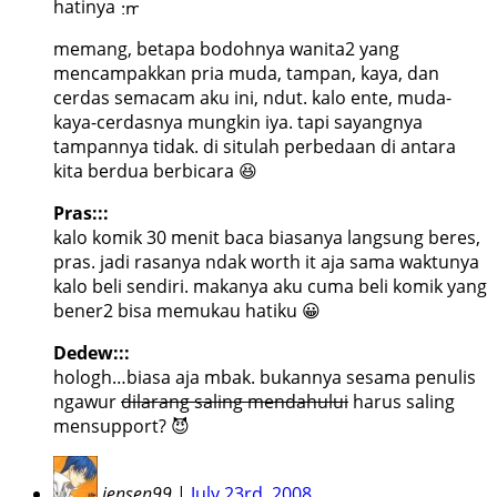
hatinya
memang, betapa bodohnya wanita2 yang
mencampakkan pria muda, tampan, kaya, dan
cerdas semacam aku ini, ndut. kalo ente, muda-
kaya-cerdasnya mungkin iya. tapi sayangnya
tampannya tidak. di situlah perbedaan di antara
kita berdua berbicara 😆
Pras:::
kalo komik 30 menit baca biasanya langsung beres,
pras. jadi rasanya ndak worth it aja sama waktunya
kalo beli sendiri. makanya aku cuma beli komik yang
bener2 bisa memukau hatiku 😀
Dedew:::
hologh…biasa aja mbak. bukannya sesama penulis
ngawur
dilarang saling mendahului
harus saling
mensupport? 😈
jensen99
|
July 23rd, 2008