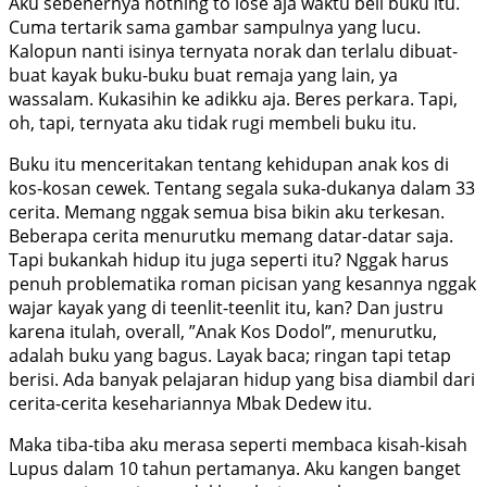
Aku sebenernya nothing to lose aja waktu beli buku itu.
Cuma tertarik sama gambar sampulnya yang lucu.
Kalopun nanti isinya ternyata norak dan terlalu dibuat-
buat kayak buku-buku buat remaja yang lain, ya
wassalam. Kukasihin ke adikku aja. Beres perkara. Tapi,
oh, tapi, ternyata aku tidak rugi membeli buku itu.
Buku itu menceritakan tentang kehidupan anak kos di
kos-kosan cewek. Tentang segala suka-dukanya dalam 33
cerita. Memang nggak semua bisa bikin aku terkesan.
Beberapa cerita menurutku memang datar-datar saja.
Tapi bukankah hidup itu juga seperti itu? Nggak harus
penuh problematika roman picisan yang kesannya nggak
wajar kayak yang di teenlit-teenlit itu, kan? Dan justru
karena itulah, overall, ”Anak Kos Dodol”, menurutku,
adalah buku yang bagus. Layak baca; ringan tapi tetap
berisi. Ada banyak pelajaran hidup yang bisa diambil dari
cerita-cerita kesehariannya Mbak Dedew itu.
Maka tiba-tiba aku merasa seperti membaca kisah-kisah
Lupus dalam 10 tahun pertamanya. Aku kangen banget