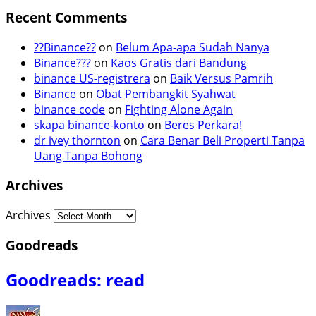
Recent Comments
??Binance??
on
Belum Apa-apa Sudah Nanya
Binance???
on
Kaos Gratis dari Bandung
binance US-registrera
on
Baik Versus Pamrih
Binance
on
Obat Pembangkit Syahwat
binance code
on
Fighting Alone Again
skapa binance-konto
on
Beres Perkara!
dr ivey thornton
on
Cara Benar Beli Properti Tanpa
Uang Tanpa Bohong
Archives
Archives
Goodreads
Goodreads: read