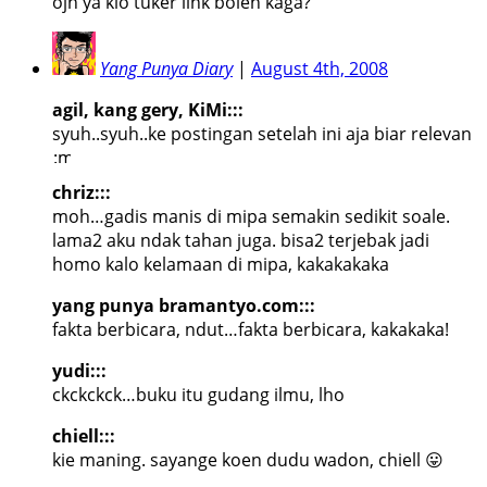
ojh ya klo tuker link boleh kaga?
Yang Punya Diary
|
August 4th, 2008
agil, kang gery, KiMi:::
syuh..syuh..ke postingan setelah ini aja biar relevan
chriz:::
moh…gadis manis di mipa semakin sedikit soale.
lama2 aku ndak tahan juga. bisa2 terjebak jadi
homo kalo kelamaan di mipa, kakakakaka
yang punya bramantyo.com:::
fakta berbicara, ndut…fakta berbicara, kakakaka!
yudi:::
ckckckck…buku itu gudang ilmu, lho
chiell:::
kie maning. sayange koen dudu wadon, chiell 😛