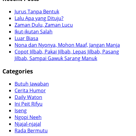
Jurus Tanpa Bentuk
Lalu Apa yang Dituju?
Zaman Dulu, Zaman Lucu
Ikut-ikutan Salah
Luar Biasa
Nona dan Nyonya, Mohon Maaf, Jangan Manja
Copot Jilbab, Pakai Jilbab, Lepas Jilbab, Pasang
Jilbab, Sampai Gawuk Sarang Manuk
Categories
Butuh Jawaban
Cerita Humor
Daily Waton
Ini Peit Rifyu
Iseng
Ngopi Neeh
Njajal-njajal
Rada Bermutu