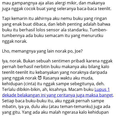
mau gampangnya aja alias alergi mikir, dan makanya
juga nggak cocok buat yang seleranya baca-baca teenlit.
Tapi kemarin itu akhirnya aku nemu buku yang ringan
yang enak buat dibaca, dan lebih penting adalah bahwa
buku itu berhasil lolos sensor ala standarku. Tumben-
tumbennya ada buku semacam itu yang menurutku
nggak norak.
Lho, memangnya yang lain norak po, Joe?
Iya, norak. Bukan sebuah sentimen pribadi karena nggak
pernah berhasil nerbitin buku makanya aku bilang kalo
teenlit-teenlit itu kebanyakan yang noraknya daripada
yang nggak norak 😈 Rasanya waktu aku muda,
kehidupan (cinta) itu nggak sampe sebegitunya, deh.
Terlalu dibikin-bikin, ah, kisahnya. Macam buku
Lupus 1
dekade belakangan ini yang ceritanya juga maksa banget
.
Setiap baca buku-buku itu, aku nggak pernah sampe
mbatin, iya ya, dulu aku (atau teman-temanku) juga ada
yang gitu. Yang ada aku malah ngerasa kalo kehidupan