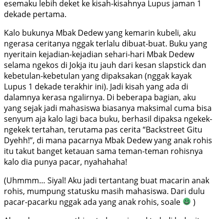
esemaku lebih deket ke kisah-kisahnya Lupus jaman 1
dekade pertama.
Kalo bukunya Mbak Dedew yang kemarin kubeli, aku
ngerasa ceritanya nggak terlalu dibuat-buat. Buku yang
nyeritain kejadian-kejadian sehari-hari Mbak Dedew
selama ngekos di Jokja itu jauh dari kesan slapstick dan
kebetulan-kebetulan yang dipaksakan (nggak kayak
Lupus 1 dekade terakhir ini). Jadi kisah yang ada di
dalamnya kerasa ngalirnya. Di beberapa bagian, aku
yang sejak jadi mahasiswa biasanya maksimal cuma bisa
senyum aja kalo lagi baca buku, berhasil dipaksa ngekek-
ngekek tertahan, terutama pas cerita “Backstreet Gitu
Dyehh!”, di mana pacarnya Mbak Dedew yang anak rohis
itu takut banget ketauan sama teman-teman rohisnya
kalo dia punya pacar, nyahahaha!
(Uhmmm… Siyal! Aku jadi tertantang buat macarin anak
rohis, mumpung statusku masih mahasiswa. Dari dulu
pacar-pacarku nggak ada yang anak rohis, soale
)