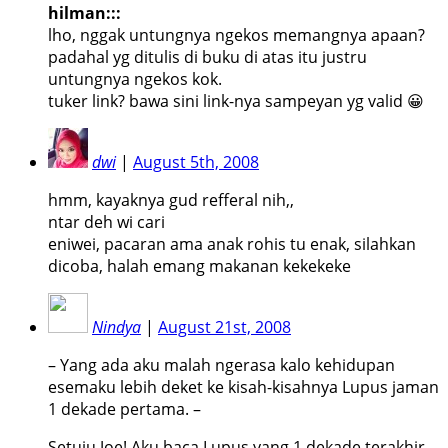
hilman:::
lho, nggak untungnya ngekos memangnya apaan?
padahal yg ditulis di buku di atas itu justru
untungnya ngekos kok.
tuker link? bawa sini link-nya sampeyan yg valid 😀
dwi
|
August 5th, 2008
hmm, kayaknya gud refferal nih,,
ntar deh wi cari
eniwei, pacaran ama anak rohis tu enak, silahkan
dicoba, halah emang makanan kekekeke
Nindya
|
August 21st, 2008
– Yang ada aku malah ngerasa kalo kehidupan
esemaku lebih deket ke kisah-kisahnya Lupus jaman
1 dekade pertama. –
Setuju Joe! Aku baca Lupus yang 1 dekade terakhir