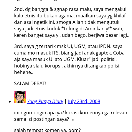
2nd. dg bangga & sgnap rasa malu, saya mengakui
kalo etnis itu bukan agama. maafkan saya yg khilaf
dan asal ngetik ini. smoga Allah tidak mengutuk
saya jadi etnis kodok *tolong di-Aminkan y!* wah,
keren banget saya y.. udah bego, berjiwa besar lagi..
3rd. saya g tertarik msk UI, UGM, atau IPDN. saya
cuma mo masuk ITS, biar g jadi anak gaptek. Coba
aja saya masuk UI ato UGM. Kluar” jadi politisi.
hobinya slalu korupsi. akhirnya ditangkap polisi.
hehehe..
SALAM DEBAT!
Yang Punya Diary
|
July 23rd, 2008
ini ngomongin apa ya? kok isi komennya ga relevan
sama isi postingan saya?
salah tempat komen ya, oom?