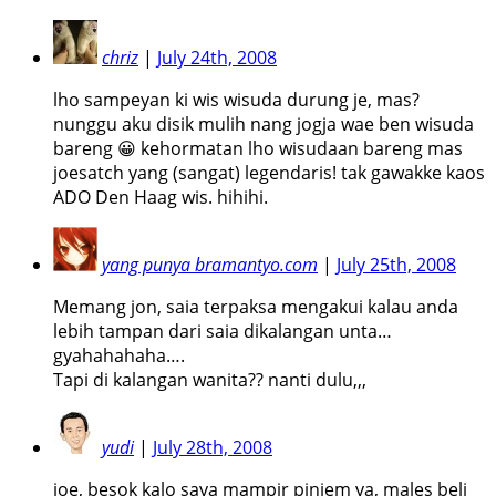
chriz
|
July 24th, 2008
lho sampeyan ki wis wisuda durung je, mas?
nunggu aku disik mulih nang jogja wae ben wisuda
bareng 😀 kehormatan lho wisudaan bareng mas
joesatch yang (sangat) legendaris! tak gawakke kaos
ADO Den Haag wis. hihihi.
yang punya bramantyo.com
|
July 25th, 2008
Memang jon, saia terpaksa mengakui kalau anda
lebih tampan dari saia dikalangan unta…
gyahahahaha….
Tapi di kalangan wanita?? nanti dulu,,,
yudi
|
July 28th, 2008
joe, besok kalo saya mampir pinjem ya, males beli