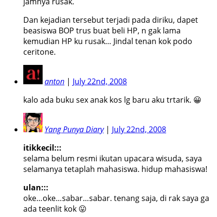
jamnya rusak.
Dan kejadian tersebut terjadi pada diriku, dapet
beasiswa BOP trus buat beli HP, n gak lama
kemudian HP ku rusak… Jindal tenan kok podo
ceritone.
anton
|
July 22nd, 2008
kalo ada buku sex anak kos lg baru aku trtarik. 😀
Yang Punya Diary
|
July 22nd, 2008
itikkecil:::
selama belum resmi ikutan upacara wisuda, saya
selamanya tetaplah mahasiswa. hidup mahasiswa!
ulan:::
oke…oke…sabar…sabar. tenang saja, di rak saya ga
ada teenlit kok 😛