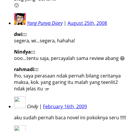
🙂
Yang Punya Diary
|
August 25th, 2008
dwi:::
segera, wi…segera, hahaha!
Nindya:::
ooo…tentu saja, percayalah sama review abang 😆
rahmadi:::
lho, saya perasaan ndak pernah bilang ceritanya
maksa, kok. yang garing itu malah yang teenlit2
ndak jelas itu
Cindy
|
February 16th, 2009
aku sudah pernah baca novel ini pokoknya seru !!!!!