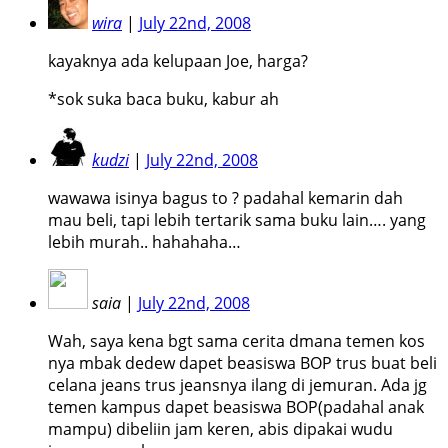
wira
|
July 22nd, 2008
kayaknya ada kelupaan Joe, harga?
*sok suka baca buku, kabur ah
kudzi
|
July 22nd, 2008
wawawa isinya bagus to ? padahal kemarin dah
mau beli, tapi lebih tertarik sama buku lain…. yang
lebih murah.. hahahaha…
saia
|
July 22nd, 2008
Wah, saya kena bgt sama cerita dmana temen kos
nya mbak dedew dapet beasiswa BOP trus buat beli
celana jeans trus jeansnya ilang di jemuran. Ada jg
temen kampus dapet beasiswa BOP(padahal anak
mampu) dibeliin jam keren, abis dipakai wudu