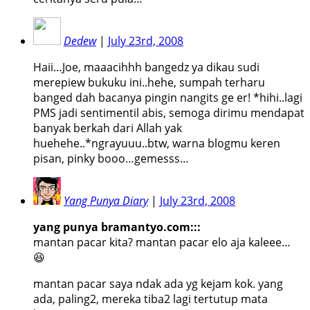
Dedew
|
July 23rd, 2008
Haii…Joe, maaacihhh bangedz ya dikau sudi
merepiew bukuku ini..hehe, sumpah terharu
banged dah bacanya pingin nangits ge er! *hihi..lagi
PMS jadi sentimentil abis, semoga dirimu mendapat
banyak berkah dari Allah yak
huehehe..*ngrayuuu..btw, warna blogmu keren
pisan, pinky booo…gemesss…
Yang Punya Diary
|
July 23rd, 2008
yang punya bramantyo.com:::
mantan pacar kita? mantan pacar elo aja kaleee…
😆
mantan pacar saya ndak ada yg kejam kok. yang
ada, paling2, mereka tiba2 lagi tertutup mata