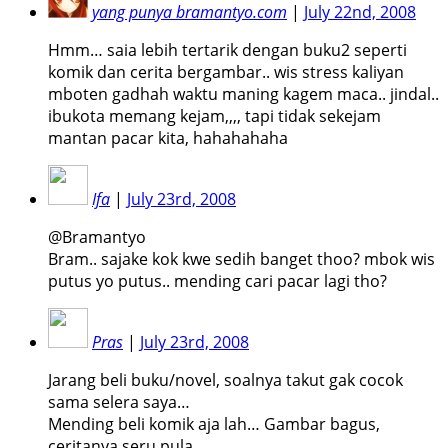
yang punya bramantyo.com
|
July 22nd, 2008
Hmm… saia lebih tertarik dengan buku2 seperti
komik dan cerita bergambar.. wis stress kaliyan
mboten gadhah waktu maning kagem maca.. jindal..
ibukota memang kejam,,,, tapi tidak sekejam
mantan pacar kita, hahahahaha
Ifa
|
July 23rd, 2008
@Bramantyo
Bram.. sajake kok kwe sedih banget thoo? mbok wis
putus yo putus.. mending cari pacar lagi tho?
Pras
|
July 23rd, 2008
Jarang beli buku/novel, soalnya takut gak cocok
sama selera saya…
Mending beli komik aja lah… Gambar bagus,
ceritanya seru pula…