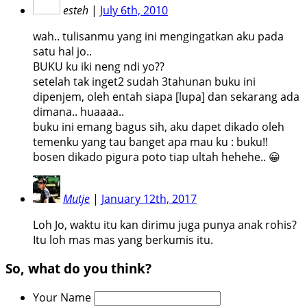
esteh
|
July 6th, 2010
wah.. tulisanmu yang ini mengingatkan aku pada
satu hal jo..
BUKU ku iki neng ndi yo??
setelah tak inget2 sudah 3tahunan buku ini
dipenjem, oleh entah siapa [lupa] dan sekarang ada
dimana.. huaaaa..
buku ini emang bagus sih, aku dapet dikado oleh
temenku yang tau banget apa mau ku : buku!!
bosen dikado pigura poto tiap ultah hehehe.. 😀
Mutje
|
January 12th, 2017
Loh Jo, waktu itu kan dirimu juga punya anak rohis?
Itu loh mas mas yang berkumis itu.
So, what do you think?
Your Name