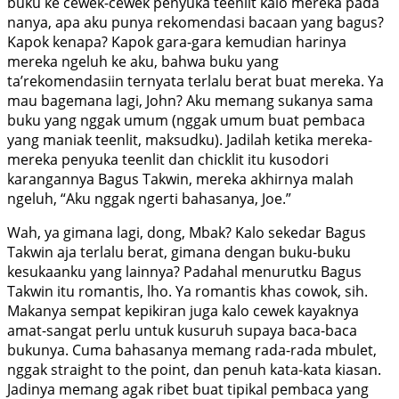
buku ke cewek-cewek penyuka teenlit kalo mereka pada
nanya, apa aku punya rekomendasi bacaan yang bagus?
Kapok kenapa? Kapok gara-gara kemudian harinya
mereka ngeluh ke aku, bahwa buku yang
ta’rekomendasiin ternyata terlalu berat buat mereka. Ya
mau bagemana lagi, John? Aku memang sukanya sama
buku yang nggak umum (nggak umum buat pembaca
yang maniak teenlit, maksudku). Jadilah ketika mereka-
mereka penyuka teenlit dan chicklit itu kusodori
karangannya Bagus Takwin, mereka akhirnya malah
ngeluh, “Aku nggak ngerti bahasanya, Joe.”
Wah, ya gimana lagi, dong, Mbak? Kalo sekedar Bagus
Takwin aja terlalu berat, gimana dengan buku-buku
kesukaanku yang lainnya? Padahal menurutku Bagus
Takwin itu romantis, lho. Ya romantis khas cowok, sih.
Makanya sempat kepikiran juga kalo cewek kayaknya
amat-sangat perlu untuk kusuruh supaya baca-baca
bukunya. Cuma bahasanya memang rada-rada mbulet,
nggak straight to the point, dan penuh kata-kata kiasan.
Jadinya memang agak ribet buat tipikal pembaca yang