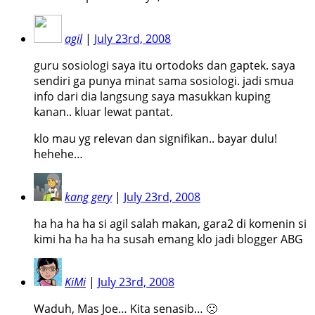
agil
|
July 23rd, 2008
guru sosiologi saya itu ortodoks dan gaptek. saya
sendiri ga punya minat sama sosiologi. jadi smua
info dari dia langsung saya masukkan kuping
kanan.. kluar lewat pantat.
klo mau yg relevan dan signifikan.. bayar dulu!
hehehe…
kang gery
|
July 23rd, 2008
ha ha ha ha si agil salah makan, gara2 di komenin si
kimi ha ha ha ha susah emang klo jadi blogger ABG
KiMi
|
July 23rd, 2008
Waduh, Mas Joe… Kita senasib… 🙁