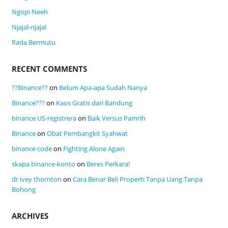
Ngopi Neeh
Njajal-njajal
Rada Bermutu
RECENT COMMENTS
??Binance??
on
Belum Apa-apa Sudah Nanya
Binance???
on
Kaos Gratis dari Bandung
binance US-registrera
on
Baik Versus Pamrih
Binance
on
Obat Pembangkit Syahwat
binance code
on
Fighting Alone Again
skapa binance-konto
on
Beres Perkara!
dr ivey thornton
on
Cara Benar Beli Properti Tanpa Uang Tanpa
Bohong
ARCHIVES