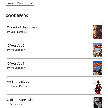
Archives
GOODREADS
The Art of Happiness
by
Dalai Lama XIV
Xi You Vol. 2
by
Wu Cheng'en
Xi You Vol. 1
by
Wu Cheng'en
Art in the Blood
by
Bonnie MacBird
Oidipus Sang Raja
by
Sophocles