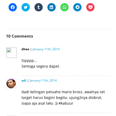
Click
Click
Click
Click
Click
Click
Click
to
to
to
to
to
to
to
share
share
share
share
share
share
share
on
on
on
on
on
on
on
Facebook
Twitter
Tumblr
LinkedIn
WhatsApp
Telegram
Pocket
(Opens
(Opens
(Opens
(Opens
(Opens
(Opens
(Opens
in
in
in
in
in
in
in
new
new
new
new
new
new
new
window)
window)
window)
window)
window)
window)
window)
10
Comments
dhee
|
January 11th, 2014
Sipppp…
Semoga segera dapet.
adi
|
January 11th, 2014
dadi kelingan petuahe mario bross. awalnya set
target harus begini begitu. ujung2nya diobral,
siapa aja asal laku :)) #kabuur