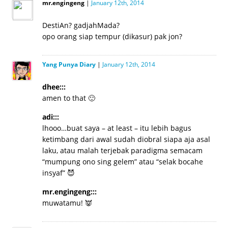
mr.engingeng
|
January 12th, 2014
DestiAn? gadjahMada?
opo orang siap tempur (dikasur) pak jon?
Yang Punya Diary
|
January 12th, 2014
dhee:::
amen to that 🙂
adi:::
lhooo…buat saya – at least – itu lebih bagus
ketimbang dari awal sudah diobral siapa aja asal
laku, atau malah terjebak paradigma semacam
“mumpung ono sing gelem” atau “selak bocahe
insyaf” 😈
mr.engingeng:::
muwatamu! 👿