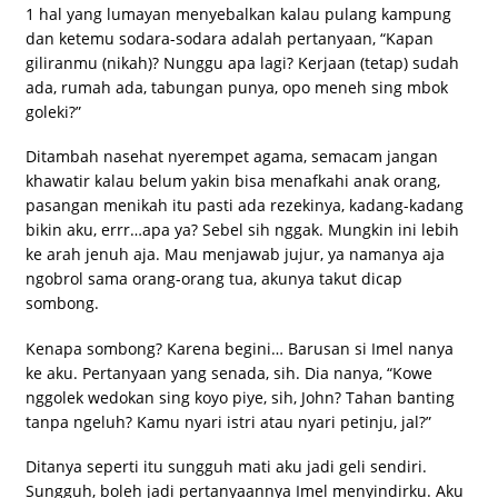
1 hal yang lumayan menyebalkan kalau pulang kampung
dan ketemu sodara-sodara adalah pertanyaan, “Kapan
giliranmu (nikah)? Nunggu apa lagi? Kerjaan (tetap) sudah
ada, rumah ada, tabungan punya, opo meneh sing mbok
goleki?”
Ditambah nasehat nyerempet agama, semacam jangan
khawatir kalau belum yakin bisa menafkahi anak orang,
pasangan menikah itu pasti ada rezekinya, kadang-kadang
bikin aku, errr…apa ya? Sebel sih nggak. Mungkin ini lebih
ke arah jenuh aja. Mau menjawab jujur, ya namanya aja
ngobrol sama orang-orang tua, akunya takut dicap
sombong.
Kenapa sombong? Karena begini… Barusan si Imel nanya
ke aku. Pertanyaan yang senada, sih. Dia nanya, “Kowe
nggolek wedokan sing koyo piye, sih, John? Tahan banting
tanpa ngeluh? Kamu nyari istri atau nyari petinju, jal?”
Ditanya seperti itu sungguh mati aku jadi geli sendiri.
Sungguh, boleh jadi pertanyaannya Imel menyindirku. Aku