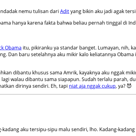
 mendadak nemu tulisan dari
Adit
yang bikin aku jadi agak ters
 hanya karena fakta bahwa beliau pernah tinggal di Indo
ck Obama
itu, pikiranku ya standar banget. Lumayan, nih, k
g. Dan baru setelahnya aku mikir kalo keliatannya Obama it
hkan dibantu khusus sama Amrik, kayaknya aku nggak mikir 
 lagi walau dibantu sama siapapun. Sudah terlalu parah, d
kan dirinya sendiri. Eh, tapi
niat aja nggak cukup
, ya? 😈
-kadang aku tersipu-sipu malu sendiri, lho. Kadang-kadang 