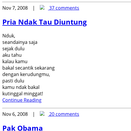
Nov 7, 2008 |
37 comments
Pria Ndak Tau Diuntung
Nduk,
seandainya saja
sejak dulu
aku tahu
kalau kamu
bakal secantik sekarang
dengan kerudungmu,
pasti dulu
kamu ndak bakal
kutinggal minggat!
Continue Reading
Nov 6, 2008 |
20 comments
Pak Obama