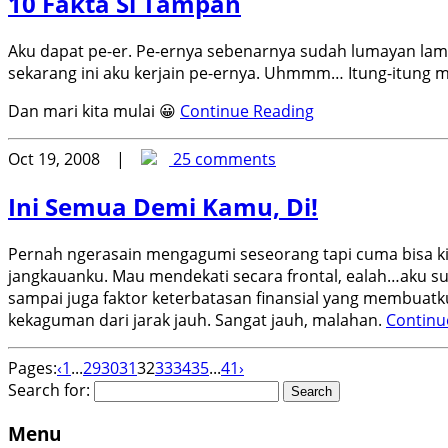
10 Fakta Si Tampan
Aku dapat pe-er. Pe-ernya sebenarnya sudah lumayan lama
sekarang ini aku kerjain pe-ernya. Uhmmm… Itung-itung
Dan mari kita mulai 😀
Continue Reading
Oct 19, 2008 |
25 comments
Ini Semua Demi Kamu, Di!
Pernah ngerasain mengagumi seseorang tapi cuma bisa kita
jangkauanku. Mau mendekati secara frontal, ealah…aku su
sampai juga faktor keterbatasan finansial yang membuat
kekaguman dari jarak jauh. Sangat jauh, malahan.
Continu
Pages:
‹
1
...
29
30
31
32
33
34
35
...
41
›
Search for:
Menu