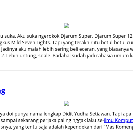
 suka. Aku suka ngerokok Djarum Super. Djarum Super 12, l
ungkus Mild Seven Lights. Tapi yang terakhir itu betul-bet
 Jadinya aku malah lebih sering beli eceran, yang biasanya
 Lebih untung, soale. Padahal sudah jadi rahasia umum kal
ng
 doi punya nama lengkap Didit Yudha Setiawan. Tapi apa 
sampai sekarang perjaka paling nggak laku se-
Ilmu Kompu
lasnya, yang tentu saja adalah kependekan dari “Mas Komen