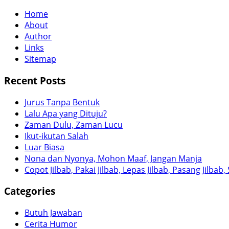
Home
About
Author
Links
Sitemap
Recent Posts
Jurus Tanpa Bentuk
Lalu Apa yang Dituju?
Zaman Dulu, Zaman Lucu
Ikut-ikutan Salah
Luar Biasa
Nona dan Nyonya, Mohon Maaf, Jangan Manja
Copot Jilbab, Pakai Jilbab, Lepas Jilbab, Pasang Jil
Categories
Butuh Jawaban
Cerita Humor