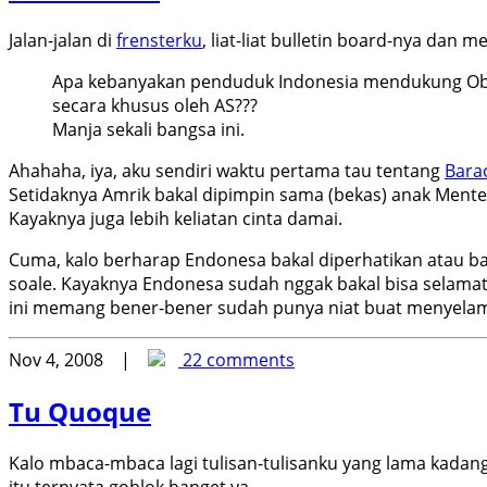
Jalan-jalan di
frensterku
, liat-liat bulletin board-nya dan
Apa kebanyakan penduduk Indonesia mendukung Obama
secara khusus oleh AS???
Manja sekali bangsa ini.
Ahahaha, iya, aku sendiri waktu pertama tau tentang
Bara
Setidaknya Amrik bakal dipimpin sama (bekas) anak Menten
Kayaknya juga lebih keliatan cinta damai.
Cuma, kalo berharap Endonesa bakal diperhatikan atau ba
soale. Kayaknya Endonesa sudah nggak bakal bisa selamat
ini memang bener-bener sudah punya niat buat menyelamat
Nov 4, 2008 |
22 comments
Tu Quoque
Kalo mbaca-mbaca lagi tulisan-tulisanku yang lama kadang
itu ternyata goblok banget ya.