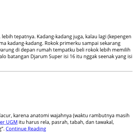
ebih tepatnya. Kadang-kadang juga, kalau lagi (kepengen
ul cuma kadang-kadang. Rokok primerku sampai sekarang
 warung di depan rumah tempatku beli rokok lebih memilih
o batangan Djarum Super isi 16 itu nggak seenak yang isi
lacur, karena anatomi wajahnya (waktu rambutnya masih
ter UGM
itu harus rela, pasrah, tabah, dan tawakal,
g”.
Continue Reading