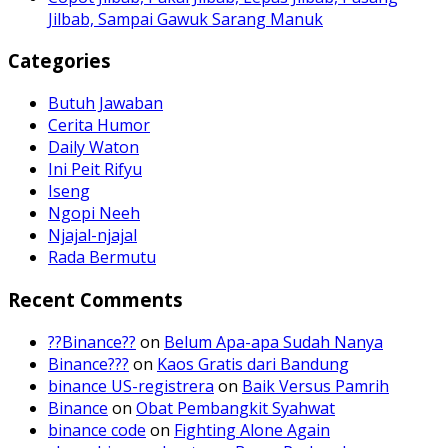
Jilbab, Sampai Gawuk Sarang Manuk
Categories
Butuh Jawaban
Cerita Humor
Daily Waton
Ini Peit Rifyu
Iseng
Ngopi Neeh
Njajal-njajal
Rada Bermutu
Recent Comments
??Binance??
on
Belum Apa-apa Sudah Nanya
Binance???
on
Kaos Gratis dari Bandung
binance US-registrera
on
Baik Versus Pamrih
Binance
on
Obat Pembangkit Syahwat
binance code
on
Fighting Alone Again