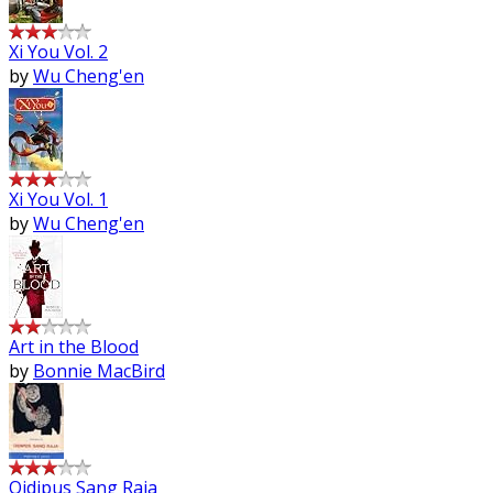
Xi You Vol. 2
by
Wu Cheng'en
Xi You Vol. 1
by
Wu Cheng'en
Art in the Blood
by
Bonnie MacBird
Oidipus Sang Raja