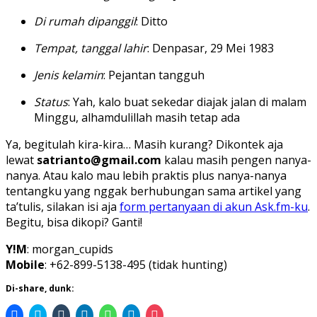
Di rumah dipanggil
: Ditto
Tempat, tanggal lahir
: Denpasar, 29 Mei 1983
Jenis kelamin
: Pejantan tangguh
Status
: Yah, kalo buat sekedar diajak jalan di malam
Minggu, alhamdulillah masih tetap ada
Ya, begitulah kira-kira… Masih kurang? Dikontek aja
lewat
satrianto@gmail.com
kalau masih pengen nanya-
nanya. Atau kalo mau lebih praktis plus nanya-nanya
tentangku yang nggak berhubungan sama artikel yang
ta’tulis, silakan isi aja
form pertanyaan di akun Ask.fm-ku
.
Begitu, bisa dikopi? Ganti!
Y!M
: morgan_cupids
Mobile
: +62-899-5138-495 (tidak hunting)
Di-share, dunk:
Click
Click
Click
Click
Click
Click
Click